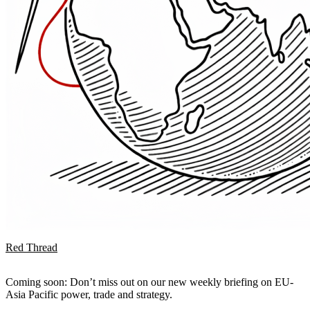
Red Thread
Coming soon: Don’t miss out on our new weekly briefing on EU-
Asia Pacific power, trade and strategy.