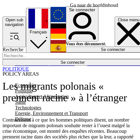
Ga naar de hoofdinhoud
Se connecter
Open sub
Close menu
English
navigation
Français
Deutsch
Vous êtes déconnecté.
Recherche
Se connecter
Español
Lumières éteintes
Se connecter
Rapporteur
Politique
Économie
Newsletters
Evénements
Em
POLITIQUE
POLICY AREAS
Les migrants polonais «
Economie
Politique
prennent racine » à l’étranger
Agriculture et Alimentation
Santé
Technologies
Energie, Environnement et Transport
Défense
Contrairement à ce que les hommes politiques disent, un nombre
important de migrants polonais souhaite rester à l’ouest malgré la
crise économique, ont montré des enquêtes récentes. Beaucoup
prennent racine dans des sociétés plus riches que la leur, a rapporté