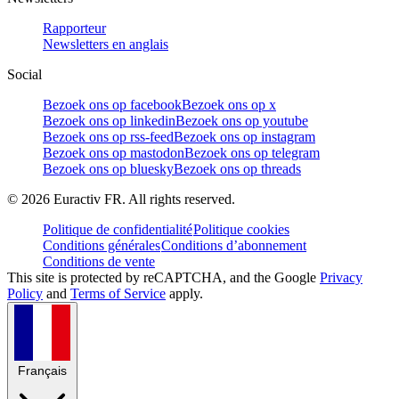
Rapporteur
Newsletters en anglais
Social
Bezoek ons op facebook
Bezoek ons op x
Bezoek ons op linkedin
Bezoek ons op youtube
Bezoek ons op rss-feed
Bezoek ons op instagram
Bezoek ons op mastodon
Bezoek ons op telegram
Bezoek ons op bluesky
Bezoek ons op threads
©
2026
Euractiv FR. All rights reserved.
Politique de confidentialité
Politique cookies
Conditions générales
Conditions d’abonnement
Conditions de vente
This site is protected by reCAPTCHA, and the Google
Privacy
Policy
and
Terms of Service
apply.
Français