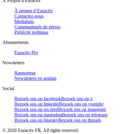
À Propos d'Euractiv
À propos d’Euractiv
Contactez-nous
Mediahuis
Communiqués de presse
Publicité politique
Abonnements
Euractiv Pro
Newsletters
Rapporteur
Newsletters en anglais
Social
Bezoek ons op facebook
Bezoek ons op x
Bezoek ons op linkedin
Bezoek ons op youtube
Bezoek ons op rss-feed
Bezoek ons op instagram
Bezoek ons op mastodon
Bezoek ons op telegram
Bezoek ons op bluesky
Bezoek ons op threads
©
2026
Euractiv FR. All rights reserved.