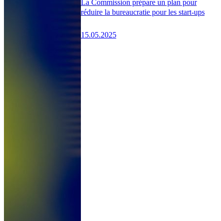
La Commission prépare un plan pour
réduire la bureaucratie pour les start-ups
15.05.2025