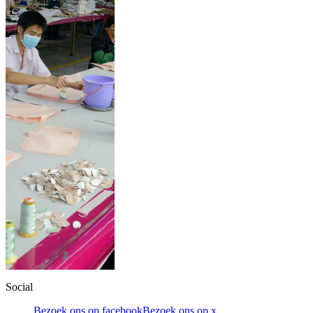
Social
Bezoek ons op facebook
Bezoek ons op x