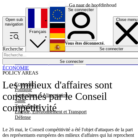
Ga naar de hoofdinhoud
Se connecter
Open sub
Close menu
English
navigation
Français
Deutsch
Vous êtes déconnecté.
Recherche
Se connecter
Español
Lumières éteintes
Se connecter
Rapporteur
Politique
Économie
Newsletters
Evénements
Em
ÉCONOMIE
POLICY AREAS
Les milieux d'affaires sont
Economie
Politique
consternés par le Conseil
Agriculture et Alimentation
Santé
compétitivité
Technologies
Energie, Environnement et Transport
Défense
Le 26 mai, le Conseil compétitivité a été l'objet d'attaques de la part
des représentants européens des milieux d'affaires qui lui reprochent