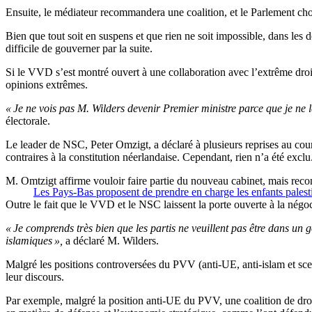
Ensuite, le médiateur recommandera une coalition, et le Parlement choi
Bien que tout soit en suspens et que rien ne soit impossible, dans les de
difficile de gouverner par la suite.
Si le VVD s’est montré ouvert à une collaboration avec l’extrême droite
opinions extrêmes.
« Je ne vois pas M. Wilders devenir Premier ministre parce que je ne l
électorale.
Le leader de NSC, Peter Omzigt, a déclaré à plusieurs reprises au cour
contraires à la constitution néerlandaise. Cependant, rien n’a été exclu
M. Omtzigt affirme vouloir faire partie du nouveau cabinet, mais reco
Les Pays-Bas proposent de prendre en charge les enfants palest
Outre le fait que le VVD et le NSC laissent la porte ouverte à la négoci
« Je comprends très bien que les partis ne veuillent pas être dans un
islamiques »,
a déclaré M. Wilders.
Malgré les positions controversées du PVV (anti-UE, anti-islam et sc
leur discours.
Par exemple, malgré la position anti-UE du PVV, une coalition de dro