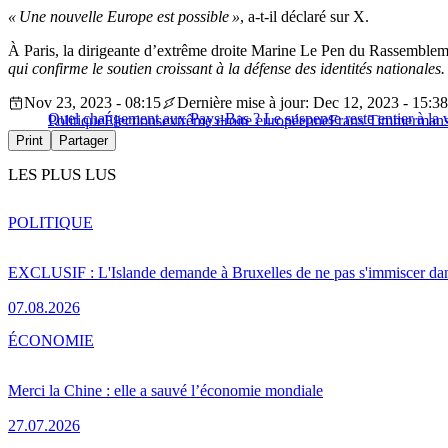
« Une nouvelle Europe est possible »
, a-t-il déclaré sur X.
À Paris, la dirigeante d’extrême droite Marine Le Pen du Rassembleme
qui confirme le soutien croissant à la défense des identités nationales.
Nov 23, 2023 - 08:15
Dernière mise à jour: Dec 12, 2023 - 15:38
Quel changement aux Pays-Bas ? Le suspense reste entier à la ve
Politique
Élections
extrême droite européenne
Frans Timmerman
Print
Partager
LES PLUS LUS
POLITIQUE
EXCLUSIF : L'Islande demande à Bruxelles de ne pas s'immiscer dan
07.08.2026
ÉCONOMIE
Merci la Chine : elle a sauvé l’économie mondiale
27.07.2026