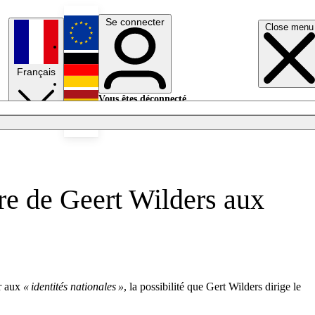
Se connecter
Close menu
English
Français
Deutsch
Vous êtes déconnecté.
Se connecter
Español
Lumières éteintes
ire de Geert Wilders aux
ur aux
« identités nationales »
, la possibilité que Gert Wilders dirige le