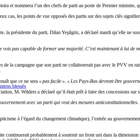
sira et nommera l’un des chefs de parti au poste de Premier ministre, q
ux cas, les points de vue opposés des partis sur des sujets clés signifien
, la présidente du parti, Dilan Yeşilgöz, a déclaré mardi qu’elle ne sou
e vois pas capable de former une majorité. C’est maintenant à lui de mo
s de la campagne que son parti ne collaborerait pas avec le PVV en raiso
.
nnaît que ce ne sera
« pas facile »
.
« Les Pays-Bas devront être gouvern
iniens blessés
ation, M. Wilders a déclaré qu’il était prêt à faire des concessions sur s
 gouvernement avec un parti qui veut des mesures anticonstitutionnelles
epticisme à l’égard du changement climatique), l’entrée au gouverneme
ite continuerait probablement à soutenir un front uni dans la dimension