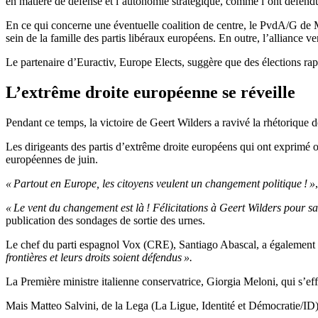
en matière de défense et l’autonomie stratégique, comme l’ont défen
En ce qui concerne une éventuelle coalition de centre, le PvdA/G de
sein de la famille des partis libéraux européens. En outre, l’alliance
Le partenaire d’Euractiv, Europe Elects, suggère que des élections rap
L’extrême droite européenne se réveille
Pendant ce temps, la victoire de Geert Wilders a ravivé la rhétorique de
Les dirigeants des partis d’extrême droite européens qui ont exprimé o
européennes de juin.
« Partout en Europe, les citoyens veulent un changement politique ! »
« Le vent du changement est là ! Félicitations à Geert Wilders pour sa
publication des sondages de sortie des urnes.
Le chef du parti espagnol Vox (CRE), Santiago Abascal, a également fé
frontières et leurs droits soient défendus ».
La Première ministre italienne conservatrice, Giorgia Meloni, qui s’eff
Mais Matteo Salvini, de la Lega (La Ligue, Identité et Démocratie/ID),