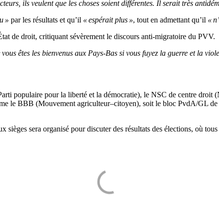
cteurs, ils veulent que les choses soient différentes. Il serait très antidé
u »
par les résultats et qu’il
« espérait plus »
, tout en admettant qu’il
« n
tat de droit, critiquant sévèrement le discours anti-migratoire du PVV.
 vous êtes les bienvenus aux Pays-Bas si vous fuyez la guerre et la vio
Parti populaire pour la liberté et la démocratie), le NSC de centre droi
s comme le BBB (Mouvement agriculteur–citoyen), soit le bloc PvdA/GL
èges sera organisé pour discuter des résultats des élections, où tous 