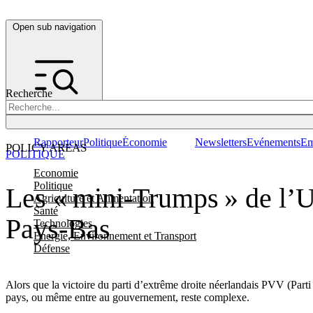
Open sub navigation
Recherche
Rapporteur
Politique
Économie
Newsletters
Evénements
Em
POLICY AREAS
POLITIQUE
Economie
Politique
Les « mini-Trumps » de l’UE
Agriculture et Alimentation
Santé
Pays-Bas
Technologies
Energie, Environnement et Transport
Défense
Alors que la victoire du parti d’extrême droite néerlandais PVV (Parti 
pays, ou même entre au gouvernement, reste complexe.