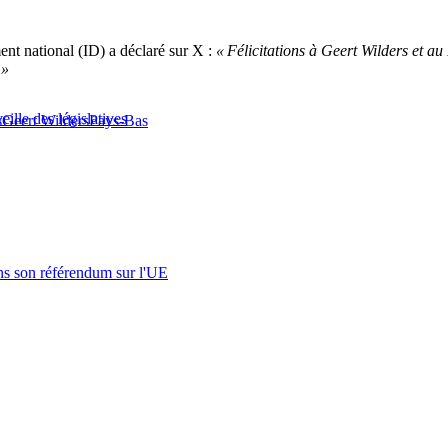
nt national (ID) a déclaré sur X :
« Félicitations à Geert Wilders et a
 »
ille des législatives
s
Geert Wilders
Pays-Bas
s son référendum sur l'UE