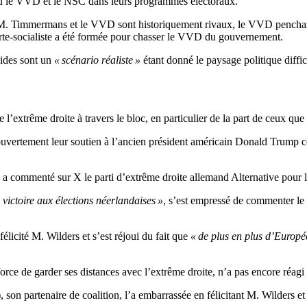
du le VVD et le NSC dans leurs programmes électoraux.
 M. Timmermans et le VVD sont historiquement rivaux, le VVD penchant 
 verte-socialiste a été formée pour chasser le VVD du gouvernement.
ides sont un
« scénario réaliste »
étant donné le paysage politique diffic
 l’extrême droite à travers le bloc, en particulier de la part de ceux qu
uvertement leur soutien à l’ancien président américain Donald Trump cél
, a commenté sur X le parti d’extrême droite allemand Alternative pour
 victoire aux élections néerlandaises »
, s’est empressé de commenter le
licité M. Wilders et s’est réjoui du fait que
« de plus en plus d’Europé
orce de garder ses distances avec l’extrême droite, n’a pas encore réagi 
 son partenaire de coalition, l’a embarrassée en félicitant M. Wilders 