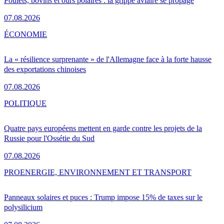
Poulets, bovins et ours polaires : la grippe aviaire se propage
07.08.2026
ÉCONOMIE
La « résilience surprenante » de l'Allemagne face à la forte hausse
des exportations chinoises
07.08.2026
POLITIQUE
Quatre pays européens mettent en garde contre les projets de la
Russie pour l'Ossétie du Sud
07.08.2026
PRO
ENERGIE, ENVIRONNEMENT ET TRANSPORT
Panneaux solaires et puces : Trump impose 15% de taxes sur le
polysilicium