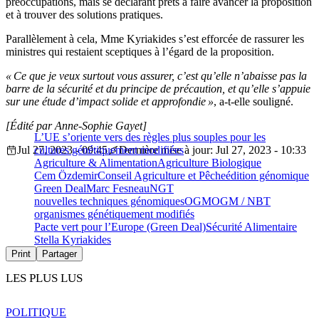
préoccupations, mais se déclarant prêts à faire avancer la proposition
et à trouver des solutions pratiques.
Parallèlement à cela, Mme Kyriakides s’est efforcée de rassurer les
ministres qui restaient sceptiques à l’égard de la proposition.
« Ce que je veux surtout vous assurer, c’est qu’elle n’abaisse pas la
barre de la sécurité et du principe de précaution, et qu’elle s’appuie
sur une étude d’impact solide et approfondie »
, a-t-elle souligné.
[Édité par Anne-Sophie Gayet]
L’UE s’oriente vers des règles plus souples pour les
Jul 27, 2023 - 09:45
cultures génétiquement modifiées
Dernière mise à jour: Jul 27, 2023 - 10:33
Agriculture & Alimentation
Agriculture Biologique
Cem Özdemir
Conseil Agriculture et Pêche
édition génomique
Green Deal
Marc Fesneau
NGT
nouvelles techniques génomiques
OGM
OGM / NBT
organismes génétiquement modifiés
Pacte vert pour l’Europe (Green Deal)
Sécurité Alimentaire
Stella Kyriakides
Print
Partager
LES PLUS LUS
POLITIQUE