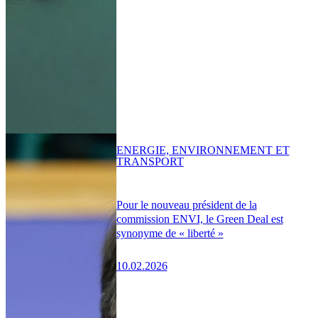
ENERGIE, ENVIRONNEMENT ET
TRANSPORT
Pour le nouveau président de la
commission ENVI, le Green Deal est
synonyme de « liberté »
10.02.2026