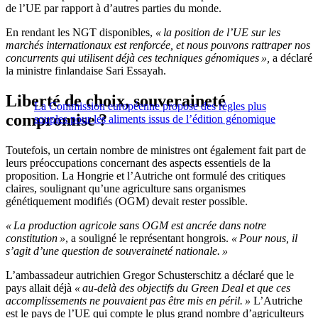
de l’UE par rapport à d’autres parties du monde.
En rendant les NGT disponibles,
« la position de l’UE sur les
marchés internationaux est renforcée, et nous pouvons rattraper nos
concurrents qui utilisent déjà ces techniques génomiques »,
a déclaré
la ministre finlandaise Sari Essayah.
Liberté de choix, souveraineté
La Commission européenne propose des règles plus
compromise ?
souples pour les aliments issus de l’édition génomique
Toutefois, un certain nombre de ministres ont également fait part de
leurs préoccupations concernant des aspects essentiels de la
proposition. La Hongrie et l’Autriche ont formulé des critiques
claires, soulignant qu’une agriculture sans organismes
génétiquement modifiés (OGM) devait rester possible.
« La production agricole sans OGM est ancrée dans notre
constitution »
, a souligné le représentant hongrois.
« Pour nous, il
s’agit d’une question de souveraineté nationale. »
L’ambassadeur autrichien Gregor Schusterschitz a déclaré que le
pays allait déjà
« au-delà des objectifs du Green Deal et que ces
accomplissements ne pouvaient pas être mis en péril. »
L’Autriche
est le pays de l’UE qui compte le plus grand nombre d’agriculteurs