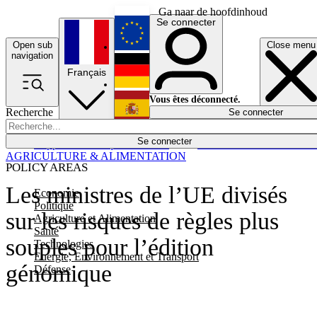
Ga naar de hoofdinhoud
Se connecter
Open sub
Close menu
English
navigation
Français
Deutsch
Vous êtes déconnecté.
Recherche
Se connecter
Español
Lumières éteintes
Se connecter
Rapporteur
Politique
Économie
Newsletters
Evénements
Em
AGRICULTURE & ALIMENTATION
POLICY AREAS
Les ministres de l’UE divisés
Economie
Politique
sur les risques de règles plus
Agriculture et Alimentation
Santé
souples pour l’édition
Technologies
Energie, Environnement et Transport
génomique
Défense