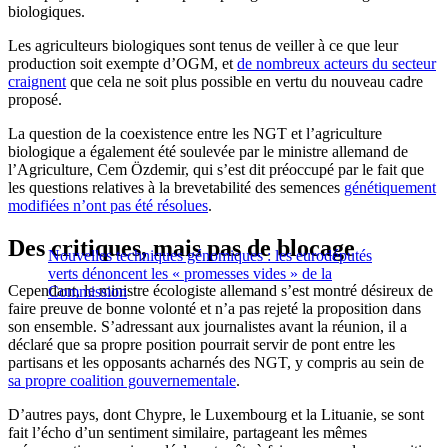
biologiques.
Les agriculteurs biologiques sont tenus de veiller à ce que leur
production soit exempte d’OGM, et
de nombreux acteurs du secteur
craignent
que cela ne soit plus possible en vertu du nouveau cadre
proposé.
La question de la coexistence entre les NGT et l’agriculture
biologique a également été soulevée par le ministre allemand de
l’Agriculture, Cem Özdemir, qui s’est dit préoccupé par le fait que
les questions relatives à la brevetabilité des semences
génétiquement
modifiées n’ont pas été résolues
.
Des critiques, mais pas de blocage
Nouvelles techniques génomiques : les eurodéputés
verts dénoncent les « promesses vides » de la
Cependant, le ministre écologiste allemand s’est montré désireux de
Commission
faire preuve de bonne volonté et n’a pas rejeté la proposition dans
son ensemble. S’adressant aux journalistes avant la réunion, il a
déclaré que sa propre position pourrait servir de pont entre les
partisans et les opposants acharnés des NGT, y compris au sein de
sa propre coalition gouvernementale
.
D’autres pays, dont Chypre, le Luxembourg et la Lituanie, se sont
fait l’écho d’un sentiment similaire, partageant les mêmes