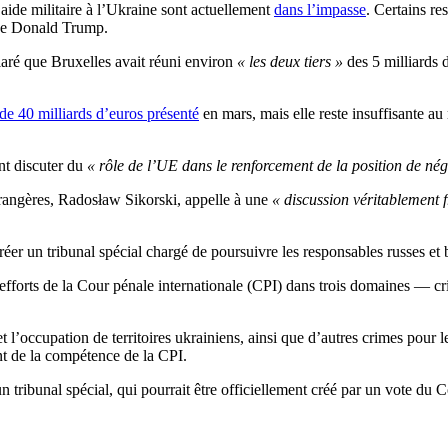
l’aide militaire à l’Ukraine sont actuellement
dans l’impasse
. Certains re
 de Donald Trump.
aré que Bruxelles avait réuni environ
« les deux tiers »
des 5 milliards 
de 40 milliards d’euros présenté
en mars, mais elle reste insuffisante a
ent discuter du
« rôle de l’UE dans le renforcement de la position de né
étrangères, Radosław Sikorski, appelle à une
« discussion véritablement f
réer un tribunal spécial chargé de poursuivre les responsables russes et
 efforts de la Cour pénale internationale (CPI) dans trois domaines — cr
t l’occupation de territoires ukrainiens, ainsi que d’autres crimes pour l
nt de la compétence de la CPI.
n tribunal spécial, qui pourrait être officiellement créé par un vote du 