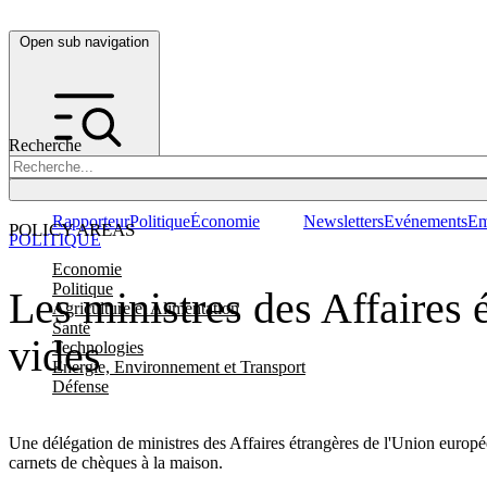
Open sub navigation
Recherche
Rapporteur
Politique
Économie
Newsletters
Evénements
Em
POLICY AREAS
POLITIQUE
Economie
Politique
Les ministres des Affaires 
Agriculture et Alimentation
Santé
vides
Technologies
Energie, Environnement et Transport
Défense
Une délégation de ministres des Affaires étrangères de l'Union europée
carnets de chèques à la maison.