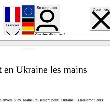
Se connecter
Close menu
English
Français
Deutsch
Vous êtes déconnecté.
Se connecter
Español
Lumières éteintes
t en Ukraine les mains
é envers Kiev. Malheureusement pour l'Ukraine, ils laisseront leurs