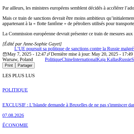
Par ailleurs, les ministres européens semblent décidés à accélérer l’ad
Mais ce train de sanctions devrait être moins ambitieux qu’initialement
appartenant à la « flotte fantôme » de pétroliers utilisés pour transport
La Commission européenne devrait présenter ce train de mesures aux a
[Édité par Anne-Sophie Gayet]
L’UE poursuit sa politique de sanctions contre la Russie malgr
May 7, 2025 - 12:47
Dernière mise à jour: May 20, 2025 - 17:49
Warsaw, Poland
Politique
Chine
International
Kaja Kallas
Russie
S
Print
Partager
LES PLUS LUS
POLITIQUE
EXCLUSIF : L'Islande demande à Bruxelles de ne pas s'immiscer dan
07.08.2026
ÉCONOMIE