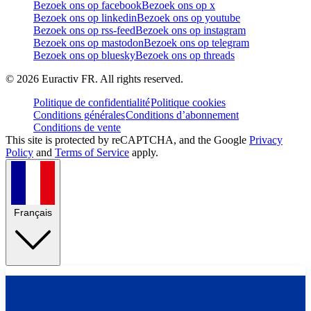
Bezoek ons op facebook
Bezoek ons op x
Bezoek ons op linkedin
Bezoek ons op youtube
Bezoek ons op rss-feed
Bezoek ons op instagram
Bezoek ons op mastodon
Bezoek ons op telegram
Bezoek ons op bluesky
Bezoek ons op threads
©
2026
Euractiv FR. All rights reserved.
Politique de confidentialité
Politique cookies
Conditions générales
Conditions d’abonnement
Conditions de vente
This site is protected by reCAPTCHA, and the Google
Privacy
Policy
and
Terms of Service
apply.
Français