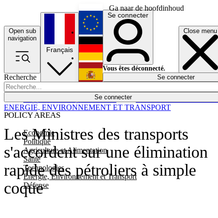
Ga naar de hoofdinhoud
Se connecter
Open sub
Close menu
English
navigation
Français
Deutsch
Vous êtes déconnecté.
Recherche
Se connecter
Español
Lumières éteintes
Se connecter
Rapporteur
Politique
Économie
Newsletters
Evénements
Em
ENERGIE, ENVIRONNEMENT ET TRANSPORT
POLICY AREAS
Les Ministres des transports
Economie
Politique
s'accordent sur une élimination
Agriculture et Alimentation
Santé
rapide des pétroliers à simple
Technologies
Energie, Environnement et Transport
coque
Défense