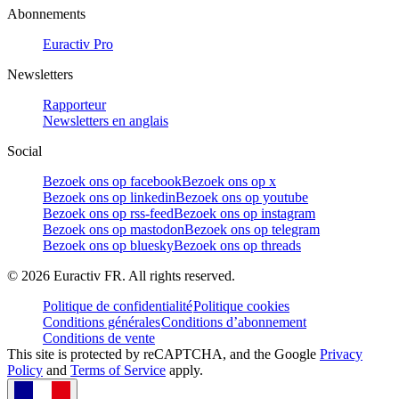
Abonnements
Euractiv Pro
Newsletters
Rapporteur
Newsletters en anglais
Social
Bezoek ons op facebook
Bezoek ons op x
Bezoek ons op linkedin
Bezoek ons op youtube
Bezoek ons op rss-feed
Bezoek ons op instagram
Bezoek ons op mastodon
Bezoek ons op telegram
Bezoek ons op bluesky
Bezoek ons op threads
©
2026
Euractiv FR. All rights reserved.
Politique de confidentialité
Politique cookies
Conditions générales
Conditions d’abonnement
Conditions de vente
This site is protected by reCAPTCHA, and the Google
Privacy
Policy
and
Terms of Service
apply.