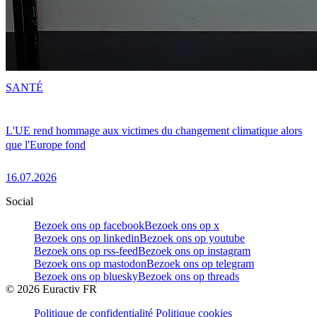
SANTÉ
L'UE rend hommage aux victimes du changement climatique alors
que l'Europe fond
16.07.2026
Social
Bezoek ons op facebook
Bezoek ons op x
Bezoek ons op linkedin
Bezoek ons op youtube
Bezoek ons op rss-feed
Bezoek ons op instagram
Bezoek ons op mastodon
Bezoek ons op telegram
Bezoek ons op bluesky
Bezoek ons op threads
©
2026
Euractiv FR
Politique de confidentialité
Politique cookies