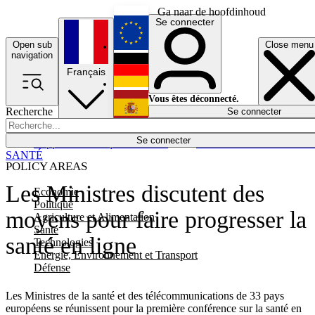
Ga naar de hoofdinhoud
Se connecter
Open sub
Close menu
English
navigation
Français
Deutsch
Vous êtes déconnecté.
Recherche
Se connecter
Español
Lumières éteintes
Se connecter
Rapporteur
Politique
Économie
Newsletters
Evénements
Em
SANTÉ
POLICY AREAS
Les Ministres discutent des
Economie
Politique
moyens pour faire progresser la
Agriculture et Alimentation
Santé
santé en ligne
Technologies
Energie, Environnement et Transport
Défense
Les Ministres de la santé et des télécommunications de 33 pays
européens se réunissent pour la première conférence sur la santé en