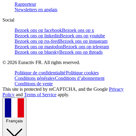
Rapporteur
Newsletters en anglais
Social
Bezoek ons op facebook
Bezoek ons op x
Bezoek ons op linkedin
Bezoek ons op youtube
Bezoek ons op rss-feed
Bezoek ons op instagram
Bezoek ons op mastodon
Bezoek ons op telegram
Bezoek ons op bluesky
Bezoek ons op threads
©
2026
Euractiv FR. All rights reserved.
Politique de confidentialité
Politique cookies
Conditions générales
Conditions d’abonnement
Conditions de vente
This site is protected by reCAPTCHA, and the Google
Privacy
Policy
and
Terms of Service
apply.
Français