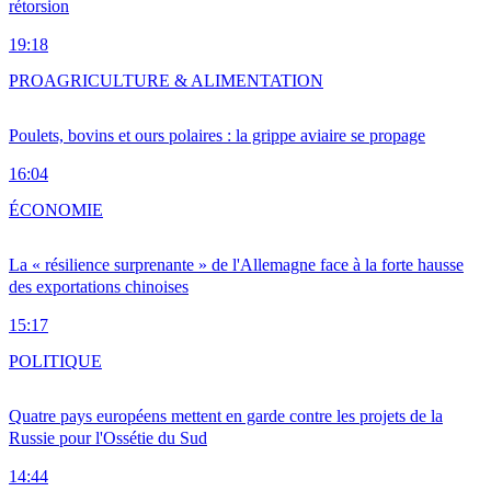
rétorsion
19:18
PRO
AGRICULTURE & ALIMENTATION
Poulets, bovins et ours polaires : la grippe aviaire se propage
16:04
ÉCONOMIE
La « résilience surprenante » de l'Allemagne face à la forte hausse
des exportations chinoises
15:17
POLITIQUE
Quatre pays européens mettent en garde contre les projets de la
Russie pour l'Ossétie du Sud
14:44