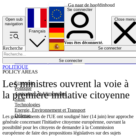
Ga naar de hoofdinhoud
Se connecter
Open sub
Close menu
English
navigation
Français
Deutsch
Vous êtes déconnecté.
Recherche
Se connecter
Español
Lumières éteintes
Se connecter
Rapporteur
Politique
Économie
Newsletters
Evénements
Em
POLITIQUE
POLICY AREAS
Les ministres ouvrent la voie à
Economie
Politique
la première initiative citoyenne
Agriculture et Alimentation
Santé
Technologies
Energie, Environnement et Transport
Défense
Les gouvernements de l'UE ont souligné hier (14 juin) leur approche
générale concernant l'Initiative citoyenne européenne, ouvrant la
possibilité pour les citoyens de demander à la Commission
européenne de faire des propositions législatives sur des sujets