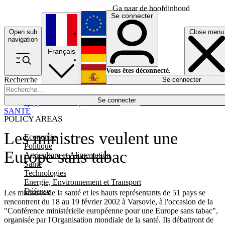
Ga naar de hoofdinhoud
Se connecter
Open sub
Close menu
English
navigation
Français
Deutsch
Vous êtes déconnecté.
Recherche
Se connecter
Español
Lumières éteintes
Se connecter
Rapporteur
Politique
Économie
Newsletters
Evénements
Em
SANTÉ
POLICY AREAS
Les ministres veulent une
Economie
Politique
Europe sans tabac
Agriculture et Alimentation
Santé
Technologies
Energie, Environnement et Transport
Défense
Les ministres de la santé et les hauts représentants de 51 pays se
rencontrent du 18 au 19 février 2002 à Varsovie, à l'occasion de la
"Conférence ministérielle européenne pour une Europe sans tabac",
organisée par l'Organisation mondiale de la santé. Ils débattront de