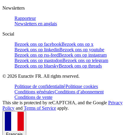
Newsletters
Rapporteur
Newsletters en anglais
Social
Bezoek ons op facebook
Bezoek ons op x
Bezoek ons op linkedin
Bezoek ons op youtube
Bezoek ons op rss-feed
Bezoek ons op instagram
Bezoek ons op mastodon
Bezoek ons op telegram
Bezoek ons op bluesky
Bezoek ons op threads
©
2026
Euractiv FR. All rights reserved.
Politique de confidentialité
Politique cookies
Conditions générales
Conditions d’abonnement
Conditions de vente
This site is protected by reCAPTCHA, and the Google
Privacy
Policy
and
Terms of Service
apply.
Français