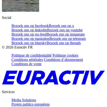
Social
Bezoek ons op facebook
Bezoek ons op x
Bezoek ons op linkedin
Bezoek ons op youtube
Bezoek ons op rss-feed
Bezoek ons op instagram
Bezoek ons op mastodon
Bezoek ons op telegram
Bezoek ons op bluesky
Bezoek ons op threads
©
2026
Euractiv FR
Politique de confidentialité
Politique cookies
Conditions générales
Conditions d’abonnement
Conditions de vente
Services
Media Solutions
Projets publics européens