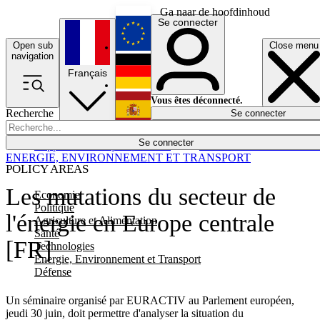
Ga naar de hoofdinhoud
Se connecter
Open sub
Close menu
English
navigation
Français
Deutsch
Vous êtes déconnecté.
Recherche
Se connecter
Español
Lumières éteintes
Se connecter
Rapporteur
Politique
Économie
Newsletters
Evénements
Em
ENERGIE, ENVIRONNEMENT ET TRANSPORT
POLICY AREAS
Les mutations du secteur de
Economie
Politique
l'énergie en Europe centrale
Agriculture et Alimentation
Santé
[FR]
Technologies
Energie, Environnement et Transport
Défense
Un séminaire organisé par EURACTIV au Parlement européen,
jeudi 30 juin, doit permettre d'analyser la situation du