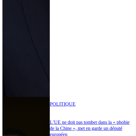
POLITIQUE
L’UE ne doit pas tomber dans la « phobie
de la Chine », met en garde un député
européen