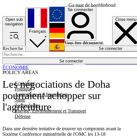
Ga naar de hoofdinhoud
Se connecter
Open sub
Close menu
English
navigation
Français
Deutsch
Vous êtes déconnecté.
Recherche
Se connecter
Español
Lumières éteintes
Se connecter
Rapporteur
Politique
Économie
Newsletters
Evénements
Em
ÉCONOMIE
POLICY AREAS
Les négociations de Doha
Economie
Politique
pourraient achopper sur
Agriculture et Alimentation
Santé
l'agriculture
Technologies
Energie, Environnement et Transport
Défense
Dans une dernière tentative de trouver un compromis avant la
Sixième Conférence ministérielle de l'OMC les 13-18