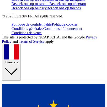
Bezoek ons op mastodon
Bezoek ons op telegram
Bezoek ons op bluesky
Bezoek ons op threads
©
2026
Euractiv FR. All rights reserved.
Politique de confidentialité
Politique cookies
Conditions générales
Conditions d’abonnement
Conditions de vente
This site is protected by reCAPTCHA, and the Google
Privacy
Policy
and
Terms of Service
apply.
Français