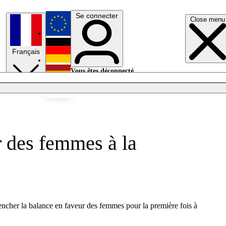
Se connecter
Close menu
English
Français
Deutsch
Vous êtes déconnecté.
Se connecter
Español
Lumières éteintes
r des femmes à la
encher la balance en faveur des femmes pour la première fois à