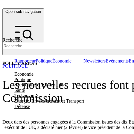
Open sub navigation
Recherche
Rapporteur
Politique
Économie
Newsletters
Evénements
Em
POLICY AREAS
POLITIQUE
Economie
Politique
Les nouvelles recrues font
Agriculture et Alimentation
Santé
Commission
Technologies
Energie, Environnement et Transport
Défense
Deux tiers des personnes engagées à la Commission issues des dix Eta
l'exécutif de l'UE, a déclaré hier (2 février) le vice-président de la