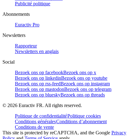
Publicité politique
Abonnements
Euractiv Pro
Newsletters
Rapporteur
Newsletters en anglais
Social
Bezoek ons op facebook
Bezoek ons op x
Bezoek ons op linkedin
Bezoek ons op youtube
Bezoek ons op rss-feed
Bezoek ons op instagram
Bezoek ons op mastodon
Bezoek ons op telegram
Bezoek ons op bluesky
Bezoek ons op threads
©
2026
Euractiv FR. All rights reserved.
Politique de confidentialité
Politique cookies
Conditions générales
Conditions d’abonnement
Conditions de vente
This site is protected by reCAPTCHA, and the Google
Privacy
Policy
and
Terms of Service
apply.