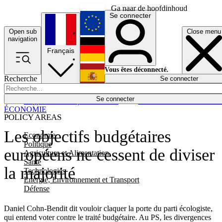
Ga naar de hoofdinhoud
Se connecter
Open sub
Close menu
English
navigation
Français
Deutsch
Vous êtes déconnecté.
Recherche
Se connecter
Español
Lumières éteintes
Se connecter
Rapporteur
Politique
Économie
Newsletters
Evénements
Em
ÉCONOMIE
POLICY AREAS
Les objectifs budgétaires
Economie
Politique
européens ne cessent de diviser
Agriculture et Alimentation
Santé
la majorité
Technologies
Energie, Environnement et Transport
Défense
Daniel Cohn-Bendit dit vouloir claquer la porte du parti écologiste,
qui entend voter contre le traité budgétaire. Au PS, les divergences