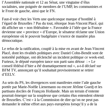
l’Assemblée nationale et 12 au Sénat, une vingtaine d’élus
socialistes, une poignée de membres de l’UMP, les communistes et
le Front de gauche, ainsi que le FN.
Faut-il voir chez les Verts une quelconque marque d’hostilité à
l’égard de Bruxelles ? Pas du tout, rétorque Jean-Vincent Placé, qui
dit afficher un « non fédéraliste ». Favorable à l’idée que la France
devienne une « province » d’Europe, le sénateur réclame une Union
européenne où le pouvoir budgétaire s’exerce de manière plus
démocratique.
Le refus de la ratification, couplé à la mise en avant de Jean-Vincent
Placé, dont les rivalités politiques avec Daniel Cohn-Bendit sont de
notoriété publique, ont déclenché un incident politique ce week-end.
Furieux, le député européen tance son parti sans détour : « Le
conseil fédéral d’hier a été dramatiquement nul », a-t-il déclaré sur
BFM TV, annonçant qu’il souhaitait provisoirement se retirer
d’EELV.
Au sein du PS, les divergences sont manifestes entre l’aile gauche
portée par Marie-Noëlle Lienemann ou encore Jérôme Guedj et les
partisans dociles de François Hollande. Mais un terrain d’entente
pourrait émerger sur la souplesse que certains élus entendent obtenir
de Bruxelles. C’est « à la Commission de dire qu’on ne peut pas
demander le même effort aux pays européens lorsqu’il y a de la