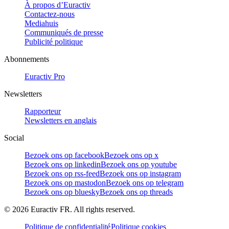
À propos d’Euractiv
Contactez-nous
Mediahuis
Communiqués de presse
Publicité politique
Abonnements
Euractiv Pro
Newsletters
Rapporteur
Newsletters en anglais
Social
Bezoek ons op facebook
Bezoek ons op x
Bezoek ons op linkedin
Bezoek ons op youtube
Bezoek ons op rss-feed
Bezoek ons op instagram
Bezoek ons op mastodon
Bezoek ons op telegram
Bezoek ons op bluesky
Bezoek ons op threads
©
2026
Euractiv FR. All rights reserved.
Politique de confidentialité
Politique cookies