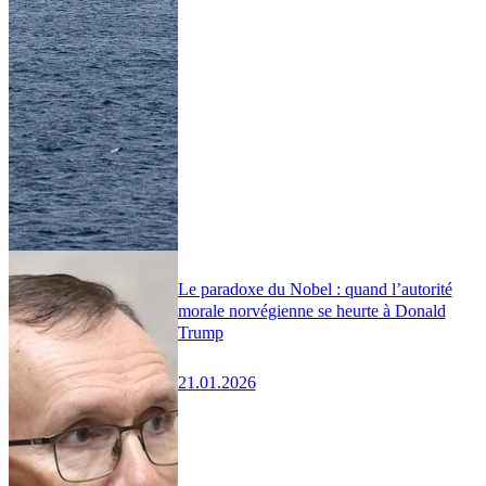
Le paradoxe du Nobel : quand l’autorité
morale norvégienne se heurte à Donald
Trump
21.01.2026