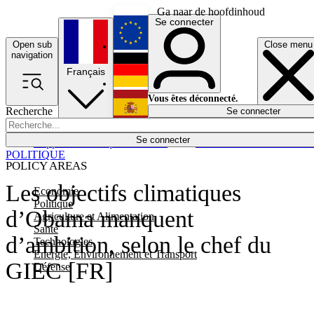
Ga naar de hoofdinhoud
Se connecter
Open sub
Close menu
English
navigation
Français
Deutsch
Vous êtes déconnecté.
Recherche
Se connecter
Español
Lumières éteintes
Se connecter
Rapporteur
Politique
Économie
Newsletters
Evénements
Em
POLITIQUE
POLICY AREAS
Les objectifs climatiques
Economie
Politique
d’Obama manquent
Agriculture et Alimentation
Santé
d’ambition, selon le chef du
Technologies
Energie, Environnement et Transport
GIEC [FR]
Défense