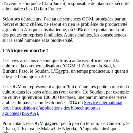
d’avenir » s’inquiète Clara Jamart, responsable de plaidoyer sécurité
alimentaire chez Oxfam France.
Selon ses détracteurs, l’achat de semences OGM, protégées par un
brevet et donc chères, ne résout en rien le problème de productivité
agricole en Afrique subsaharienne, où 90% des exploitations sont
des petites entreprises familiales. Autres craintes, les conséquences
sur la santé humaine et la biodiversité.
L’Afrique en marche ?
Les pays africains ne sont que trois à autoriser officiellement la
culture et la commercialisation d’OGM : l’Afrique du Sud, le
Burkina Faso, le Soudan. L’Égypte, un temps producteur, a quant à
elle jeté l’éponge en 2013.
Les OGM ne représentent aujourd’hui qu’une très petite partie de la
culture dans les pays africains (voir carte). Le Soudan, par exemple
ne cultive qu’environ 100 000 hectares, une part minime des terres
arables du pays, selon les données 2014 du
Service international
pour l’acquisition d’applications des biotechnologies
agricoles (ISAAA).
Pour autant, les OGM gagnent peu à peu du terrain. Le Cameron, le
Ghana, le Kenya, le Malawi, le Nigeria, l’Ouganda, ainsi que