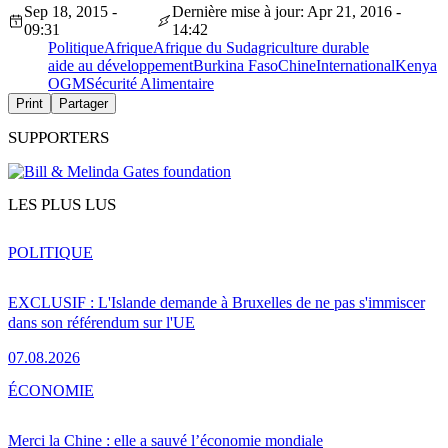
Sep 18, 2015 -
Dernière mise à jour: Apr 21, 2016 -
09:31
14:42
Politique
Afrique
Afrique du Sud
agriculture durable
aide au développement
Burkina Faso
Chine
International
Kenya
OGM
Sécurité Alimentaire
Print
Partager
SUPPORTERS
LES PLUS LUS
POLITIQUE
EXCLUSIF : L'Islande demande à Bruxelles de ne pas s'immiscer
dans son référendum sur l'UE
07.08.2026
ÉCONOMIE
Merci la Chine : elle a sauvé l’économie mondiale