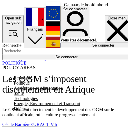
Ga naar de hoofdinhoud
Se connecter
Open sub
Close menu
English
navigation
Français
Deutsch
Vous êtes déconnecté.
Recherche
Se connecter
Español
Lumières éteintes
Se connecter
Rapporteur
Politique
Économie
Newsletters
Evénements
Em
POLITIQUE
POLICY AREAS
Les OGM s’imposent
Economie
Politique
discrètement en Afrique
Agriculture et Alimentation
Santé
Technologies
Energie, Environnement et Transport
Défense
Le G8 soutient directement le développement des OGM sur le
continent africain, où la culture progresse lentement.
Cécile Barbière
EURACTIV.fr