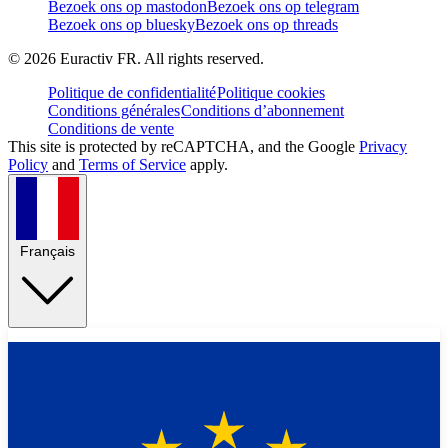
Bezoek ons op mastodon
Bezoek ons op telegram
Bezoek ons op bluesky
Bezoek ons op threads
©
2026
Euractiv FR. All rights reserved.
Politique de confidentialité
Politique cookies
Conditions générales
Conditions d’abonnement
Conditions de vente
This site is protected by reCAPTCHA, and the Google
Privacy
Policy
and
Terms of Service
apply.
Français