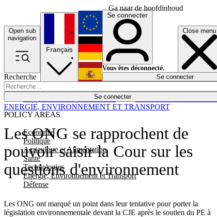
Ga naar de hoofdinhoud
Se connecter
Open sub
Close menu
English
navigation
Français
Deutsch
Vous êtes déconnecté.
Recherche
Se connecter
Español
Lumières éteintes
Se connecter
Rapporteur
Politique
Économie
Newsletters
Evénements
Em
ENERGIE, ENVIRONNEMENT ET TRANSPORT
POLICY AREAS
Les ONG se rapprochent de
Economie
Politique
pouvoir saisir la Cour sur les
Agriculture et Alimentation
Santé
questions d'environnement
Technologies
Energie, Environnement et Transport
Défense
Les ONG ont marqué un point dans leur tentative pour porter la
législation environnementale devant la CJE après le soutien du PE à