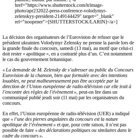
href="https://www.shutterstock.com/it/image-
photo/apr232022-press-conference-volodymyr-
zelenskyy-president-2149144429" target="_blank"
rel="noopener">[SHUTTERSTOCK/LARIN]</a>]
La décision des organisateurs de l’Eurovision de refuser que le
président ukrainien Volodymyr Zelensky ne prenne la parole lors de
la grande finale du concours, samedi (13 mai), au motif que celui-ci
doit rester « apolitique », en a contrarié plus d’un. C’est notamment
le cas du gouvernement britannique.
« La demande de M. Zelensky de s’adresser au public du Concours
Eurovision de la chanson, bien que formulée avec des intentions
louables, ne peut malheureusement pas être acceptée par la
direction de l’Union européenne de radio-télévision car elle irait à
l’encontre des règles de l’évènement »,
peut-on lire dans un
communiqué publié jeudi soir (11 mai) par les organisateurs du
concours.
En effet, l’Union européenne de radio-télévision (UER) a indiqué
que
« l’une des pierres angulaires du concours est la nature
apolitique de l’évènement »
et que, pour cette raison, il n’est pas
possible de faire
« des déclarations politiques ou similaires dans le
cadre du concours ».