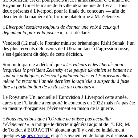
Royaume-Uni et le maire de la ville ukrainienne de Lviv — tous
deux présents à Liverpool pour la finale du concours — afin de
discuter de la manière d’offrir une plateforme à M. Zelensky.
« Liverpool essaiera toujours de donner une voix à ceux qui
défendent la paix et la justice »,
a-t-il déclaré.
Vendredi (12 mai), le Premier ministre britannique Rishi Sunak, l’un
des plus fervents défenseurs de l’Ukraine face à l’agression russe,
s’est également dit déçu de cette décision.
Son porte-parole a déclaré que
« les valeurs et les libertés pour
lesquelles le président Zelensky et le peuple ukrainien se battent ne
sont pas politiques, elles sont fondamentales, et l’Eurovision elle-
même l’a reconnu l’année dernière lorsqu’elle a suspendu à juste
titre la participation de la Russie au concours ».
Le Royaume-Uni accueille l’Eurovision à Liverpool cette année,
après que l’Ukraine a remporté le concours en 2022 mais n’a pas été
en mesure d’organiser l’évènement en raison de la guerre.
« Nous regrettons que l’Ukraine ne puisse pas accueillir
l’évènement »,
a indiqué le directeur général adjoint de l’UER, M.
de Tender, à EURACTIV, ajoutant qu’il y avait eu initialement
quelques
signes d’espoir
et qu’ils avaient eu de longues discussions