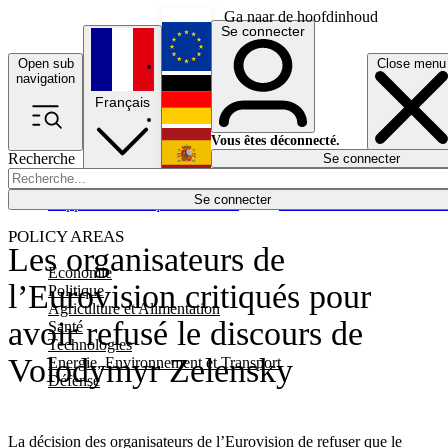
Ga naar de hoofdinhoud
Se connecter
Open sub
Close menu
English
navigation
Français
Deutsch
Vous êtes déconnecté.
Recherche
Se connecter
Español
Lumières éteintes
Se connecter
Rapporteur
Politique
Économie
Newsletters
Evénements
Em
POLICY AREAS
Les organisateurs de
Economie
l’Eurovision critiqués pour
Politique
Agriculture et Alimentation
avoir refusé le discours de
Santé
Technologies
Volodymyr Zelensky
Energie, Environnement et Transport
Défense
La décision des organisateurs de l’Eurovision de refuser que le