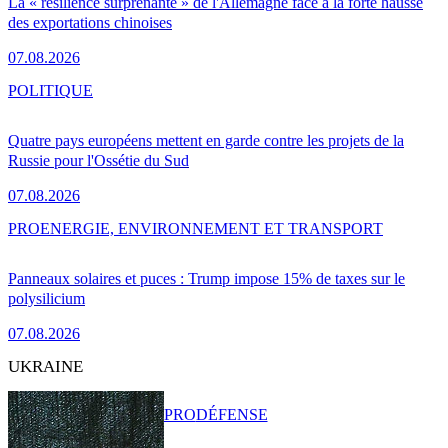
La « résilience surprenante » de l'Allemagne face à la forte hausse
des exportations chinoises
07.08.2026
POLITIQUE
Quatre pays européens mettent en garde contre les projets de la
Russie pour l'Ossétie du Sud
07.08.2026
PRO
ENERGIE, ENVIRONNEMENT ET TRANSPORT
Panneaux solaires et puces : Trump impose 15% de taxes sur le
polysilicium
07.08.2026
UKRAINE
PRO
DÉFENSE