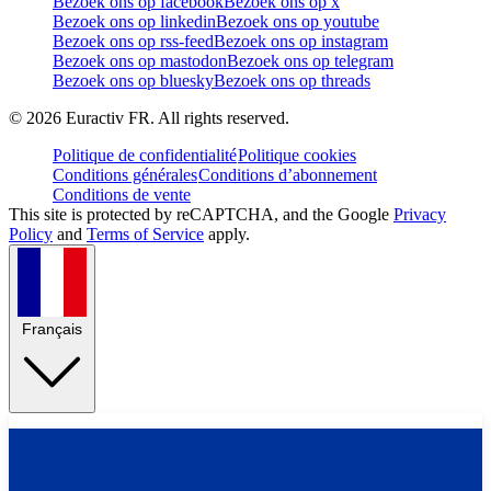
Bezoek ons op facebook
Bezoek ons op x
Bezoek ons op linkedin
Bezoek ons op youtube
Bezoek ons op rss-feed
Bezoek ons op instagram
Bezoek ons op mastodon
Bezoek ons op telegram
Bezoek ons op bluesky
Bezoek ons op threads
©
2026
Euractiv FR. All rights reserved.
Politique de confidentialité
Politique cookies
Conditions générales
Conditions d’abonnement
Conditions de vente
This site is protected by reCAPTCHA, and the Google
Privacy
Policy
and
Terms of Service
apply.
Français