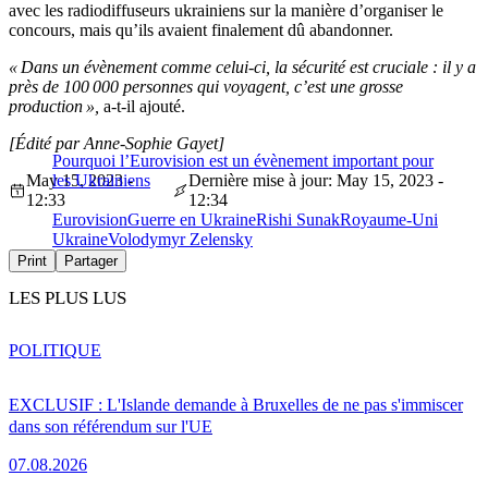
avec les radiodiffuseurs ukrainiens sur la manière d’organiser le
concours, mais qu’ils avaient finalement dû abandonner.
« Dans un évènement comme celui-ci, la sécurité est cruciale : il y a
près de 100 000 personnes qui voyagent, c’est une grosse
production »,
a-t-il ajouté.
[Édité par Anne-Sophie Gayet]
Pourquoi l’Eurovision est un évènement important pour
May 15, 2023 -
les Ukrainiens
Dernière mise à jour: May 15, 2023 -
12:33
12:34
Eurovision
Guerre en Ukraine
Rishi Sunak
Royaume-Uni
Ukraine
Volodymyr Zelensky
Print
Partager
LES PLUS LUS
POLITIQUE
EXCLUSIF : L'Islande demande à Bruxelles de ne pas s'immiscer
dans son référendum sur l'UE
07.08.2026