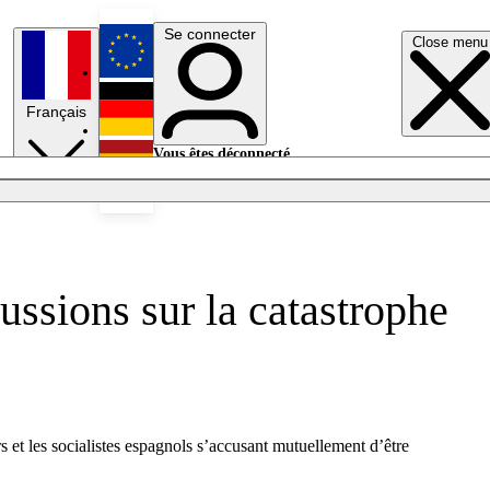
Se connecter
Close menu
English
Français
Deutsch
Vous êtes déconnecté.
Se connecter
Español
Lumières éteintes
ussions sur la catastrophe
et les socialistes espagnols s’accusant mutuellement d’être