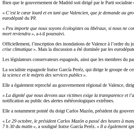
Bien que le gouvernement de Madrid soit dirigé par le Parti socialist
« C’est le cœur lourd et en tant que Valencien, que je demande au gro
eurodéputé du PP.
« Peu importe que nous soyons écologistes ou libéraux, si nous ne cons
mort reviendra »
, a-t-il poursuivi.
Officiellement, l’inscription des inondations de Valence à l’ordre du
crise climatique »
. Mais la discussion a été dominée par les eurodéputé
Les législateurs conservateurs espagnols, ainsi que les membres du par
La socialiste espagnole Iratxe García Peréz, qui dirige le groupe de 
la science et le mépris des services publics ».
Elle a également reproché au gouvernement régional de Valence, dirigé
« La dignité que nous devons aux victimes exige la transparence et l
notification au public des alertes météorologiques extrêmes.
Elle a notamment pointé du doigt Carlos Mazón, président du gouver
« Le 29 octobre, le président Carlos Mazón a passé des heures à mange
7 h 30 du matin »
, a souligné Iratxe García Peréz.
« Il a également ig