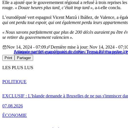
Elle a ajouté que le gouvernement régional a refusé à trois reprises le
rouge.
« Douze heures plus tard, c’était trop tard »
, a-t-elle conclu.
L’eurodéputé vert espagnol Vicent Marzà i Ibáñez, de Valence, a éga
qui ont perdu tout espoir, qui ont également perdu leurs appartements, 
« Nous savons parfaitement que plus de 200 décès auraient pu être évit
se retirer du gouvernement valencien ».
Nov 14, 2024 - 07:09
Dernière mise à jour: Nov 14, 2024 - 07:1
Attaquée par des eurodéputés de droite, Teresa Ribera peine à e
Politique
conflit
Espagne
inondations
Parti Populaire Européen (
Print
Partager
LES PLUS LUS
POLITIQUE
EXCLUSIF : L'Islande demande à Bruxelles de ne pas s'immiscer dan
07.08.2026
ÉCONOMIE