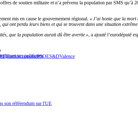
s offres de soutien militaire et n’a prévenu la population par SMS qu’à 2
lement mis en cause le gouvernement régional.
« J’ai honte que la mort
qui ont perdu leurs biens et qui se trouvent dans une situation extrêmeme
és, que la population aurait dû être avertie »
, a ajouté l’eurodéputé e
0
xpliquer ses politiques
PPE)
Partido popular
PSOE
S&D
Valence
s son référendum sur l'UE