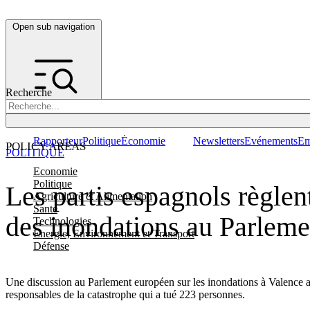
Open sub navigation
Recherche
Rapporteur
Politique
Économie
Newsletters
Evénements
Em
POLICY AREAS
POLITIQUE
Economie
Politique
Les partis espagnols règlen
Agriculture et Alimentation
Santé
des inondations au Parleme
Technologies
Energie, Environnement et Transport
Défense
Une discussion au Parlement européen sur les inondations à Valence a 
responsables de la catastrophe qui a tué 223 personnes.