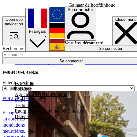
Ga naar de hoofdinhoud
Se connecter
Open sub
Close menu
English
navigation
Français
Deutsch
Vous êtes déconnecté.
Recherche
Se connecter
Español
Lumières éteintes
Se connecter
Rapporteur
Politique
Économie
Newsletters
Evénements
Em
POLICY AREAS
INONDATIONS
Filter by section
Economie
Politique
Agriculture et Alimentation
POLITIQUE
Santé
Technologies
Energie, Environnement et Transport
Espagne : un
Défense
an après les
inondations
meurtrières,