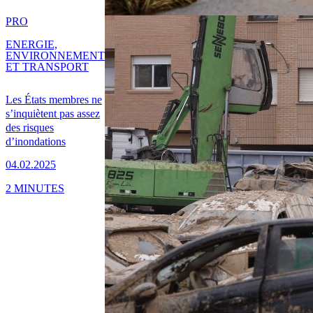
PRO
ENERGIE,
ENVIRONNEMENT
ET TRANSPORT
Les États membres ne
s’inquiètent pas assez
des risques
d’inondations
04.02.2025
2 MINUTES