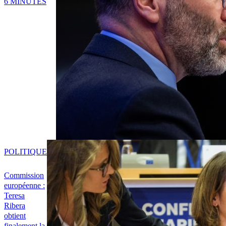
6 MINUTES
POLITIQUE
Commission
européenne :
Teresa
Ribera
obtient
finalement la