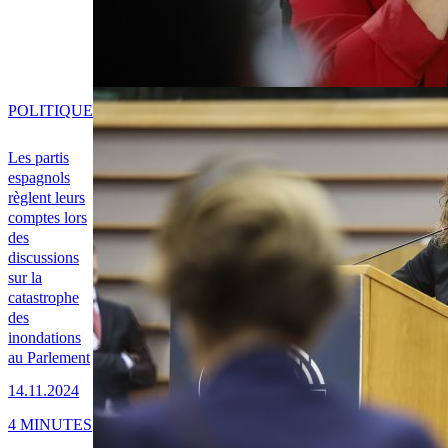
POLITIQUE
Les partis
espagnols
règlent leurs
comptes lors
des
discussions
sur la
catastrophe
des
inondations
au Parlement
14.11.2024
4 MINUTES