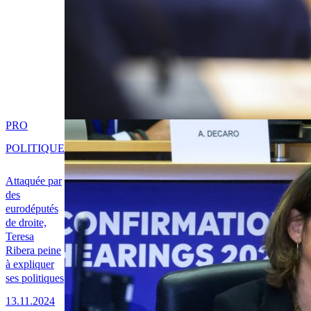
PRO
POLITIQUE
Attaquée par
des
eurodéputés
de droite,
Teresa
Ribera peine
à expliquer
ses politiques
13.11.2024