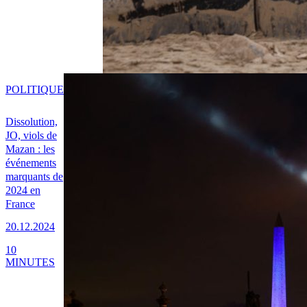
POLITIQUE
Dissolution,
JO, viols de
Mazan : les
événements
marquants de
2024 en
France
20.12.2024
10
MINUTES