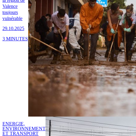
la région de
Valence
toujours
vulnérable
29.10.2025
3 MINUTES
ENERGIE,
ENVIRONNEMENT
ET TRANSPORT