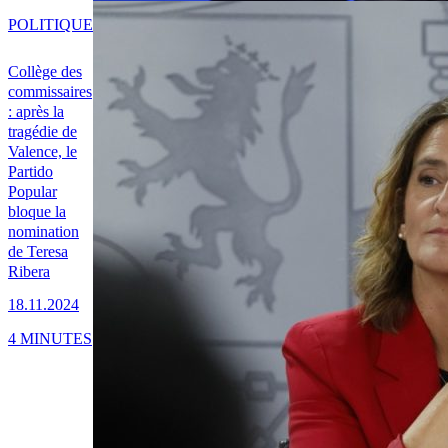
POLITIQUE
Collège des
commissaires
: après la
tragédie de
Valence, le
Partido
Popular
bloque la
nomination
de Teresa
Ribera
18.11.2024
4 MINUTES