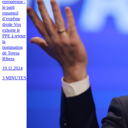
européenne :
le parti
espagnol
d’extrême
droite Vox
exhorte le
PPE à rejeter
la
nomination
de Teresa
Ribera
19.11.2024
3 MINUTES