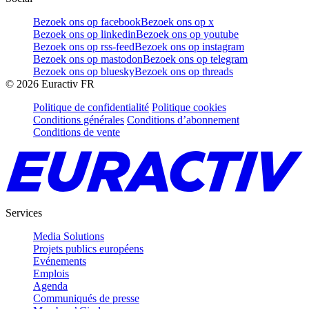
Bezoek ons op facebook
Bezoek ons op x
Bezoek ons op linkedin
Bezoek ons op youtube
Bezoek ons op rss-feed
Bezoek ons op instagram
Bezoek ons op mastodon
Bezoek ons op telegram
Bezoek ons op bluesky
Bezoek ons op threads
©
2026
Euractiv FR
Politique de confidentialité
Politique cookies
Conditions générales
Conditions d’abonnement
Conditions de vente
Services
Media Solutions
Projets publics européens
Evénements
Emplois
Agenda
Communiqués de presse