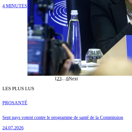
4 MINUTES
1
2
3
…
6
Next
LES PLUS LUS
PRO
SANTÉ
Sept pays votent contre le programme de santé de la Commission
24.07.2026