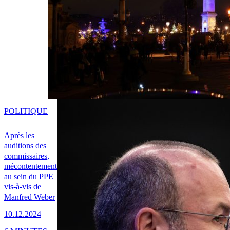
POLITIQUE
Après les
auditions des
commissaires,
mécontentement
au sein du PPE
vis-à-vis de
Manfred Weber
10.12.2024