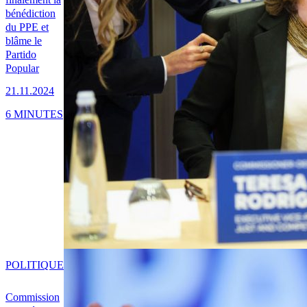
bénédiction
du PPE et
blâme le
Partido
Popular
21.11.2024
6 MINUTES
POLITIQUE
Commission