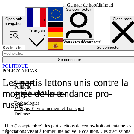
Ga naar de hoofdinhoud
Se connecter
Open sub
Close menu
English
navigation
Français
Deutsch
Vous êtes déconnecté.
Recherche
Se connecter
Español
Lumières éteintes
Se connecter
Rapporteur
Politique
Économie
Newsletters
Evénements
Em
POLITIQUE
POLICY AREAS
Les partis lettons unis contre la
Economie
Politique
montée de la tendance pro-
Agriculture et Alimentation
Santé
russe
Technologies
Energie, Environnement et Transport
Défense
Hier (18 septembre), les partis lettons de centre-droit ont entamé les
négociations visant à former une nouvelle coalition. Ces discussions