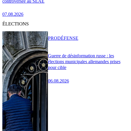
controversée au SEAE
07.08.2026
ÉLECTIONS
PRO
DÉFENSE
Guerre de désinformation russe : les
élections municipales allemandes prises
pour cible
06.08.2026