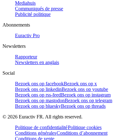
Mediahuis
Communiqués de presse
Publicité politique
Abonnements
Euractiv Pro
Newsletters
Rapporteur
Newsletters en anglais
Social
Bezoek ons op facebook
Bezoek ons op x
Bezoek ons op linkedin
Bezoek ons op youtube
Bezoek ons op rss-feed
Bezoek ons op instagram
Bezoek ons op mastodon
Bezoek ons op telegram
Bezoek ons op bluesky
Bezoek ons op threads
©
2026
Euractiv FR. All rights reserved.
Politique de confidentialité
Politique cookies
Conditions générales
Conditions d’abonnement
Conditions de vente