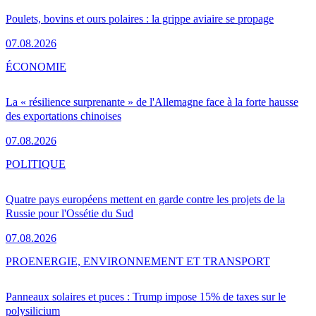
Poulets, bovins et ours polaires : la grippe aviaire se propage
07.08.2026
ÉCONOMIE
La « résilience surprenante » de l'Allemagne face à la forte hausse
des exportations chinoises
07.08.2026
POLITIQUE
Quatre pays européens mettent en garde contre les projets de la
Russie pour l'Ossétie du Sud
07.08.2026
PRO
ENERGIE, ENVIRONNEMENT ET TRANSPORT
Panneaux solaires et puces : Trump impose 15% de taxes sur le
polysilicium