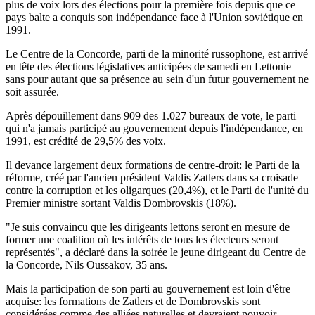
plus de voix lors des élections pour la première fois depuis que ce
pays balte a conquis son indépendance face à l'Union soviétique en
1991.
Le Centre de la Concorde, parti de la minorité russophone, est arrivé
en tête des élections législatives anticipées de samedi en Lettonie
sans pour autant que sa présence au sein d'un futur gouvernement ne
soit assurée.
Après dépouillement dans 909 des 1.027 bureaux de vote, le parti
qui n'a jamais participé au gouvernement depuis l'indépendance, en
1991, est crédité de 29,5% des voix.
Il devance largement deux formations de centre-droit: le Parti de la
réforme, créé par l'ancien président Valdis Zatlers dans sa croisade
contre la corruption et les oligarques (20,4%), et le Parti de l'unité du
Premier ministre sortant Valdis Dombrovskis (18%).
"Je suis convaincu que les dirigeants lettons seront en mesure de
former une coalition où les intérêts de tous les électeurs seront
représentés", a déclaré dans la soirée le jeune dirigeant du Centre de
la Concorde, Nils Oussakov, 35 ans.
Mais la participation de son parti au gouvernement est loin d'être
acquise: les formations de Zatlers et de Dombrovskis sont
considérées comme des alliées naturelles et devraient pouvoir