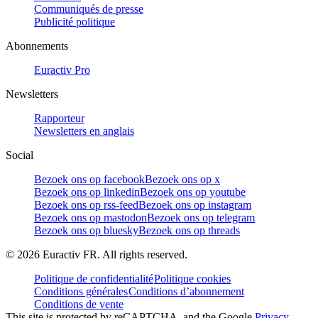
Communiqués de presse
Publicité politique
Abonnements
Euractiv Pro
Newsletters
Rapporteur
Newsletters en anglais
Social
Bezoek ons op facebook
Bezoek ons op x
Bezoek ons op linkedin
Bezoek ons op youtube
Bezoek ons op rss-feed
Bezoek ons op instagram
Bezoek ons op mastodon
Bezoek ons op telegram
Bezoek ons op bluesky
Bezoek ons op threads
©
2026
Euractiv FR. All rights reserved.
Politique de confidentialité
Politique cookies
Conditions générales
Conditions d’abonnement
Conditions de vente
This site is protected by reCAPTCHA, and the Google
Privacy