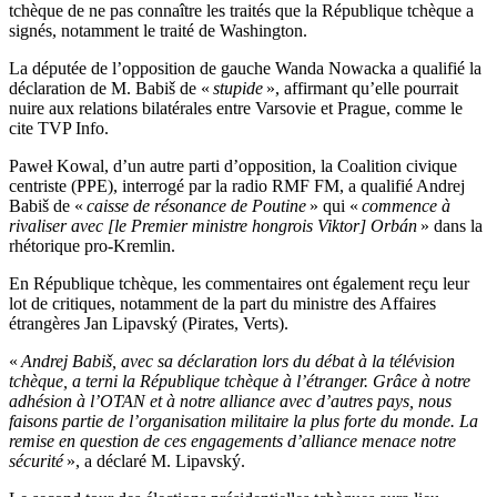
tchèque de ne pas connaître les traités que la République tchèque a
signés, notamment le traité de Washington.
La députée de l’opposition de gauche Wanda Nowacka a qualifié la
déclaration de M. Babiš de «
stupide
», affirmant qu’elle pourrait
nuire aux relations bilatérales entre Varsovie et Prague, comme le
cite TVP Info.
Paweł Kowal, d’un autre parti d’opposition, la Coalition civique
centriste (PPE), interrogé par la radio RMF FM, a qualifié Andrej
Babiš de «
caisse de résonance de Poutine
» qui «
commence à
rivaliser avec [le Premier ministre hongrois Viktor] Orbán
» dans la
rhétorique pro-Kremlin.
En République tchèque, les commentaires ont également reçu leur
lot de critiques, notamment de la part du ministre des Affaires
étrangères Jan Lipavský (Pirates, Verts).
«
Andrej Babiš, avec sa déclaration lors du débat à la télévision
tchèque, a terni la République tchèque à l’étranger. Grâce à notre
adhésion à l’OTAN et à notre alliance avec d’autres pays, nous
faisons partie de l’organisation militaire la plus forte du monde. La
remise en question de ces engagements d’alliance menace notre
sécurité
», a déclaré M. Lipavský.