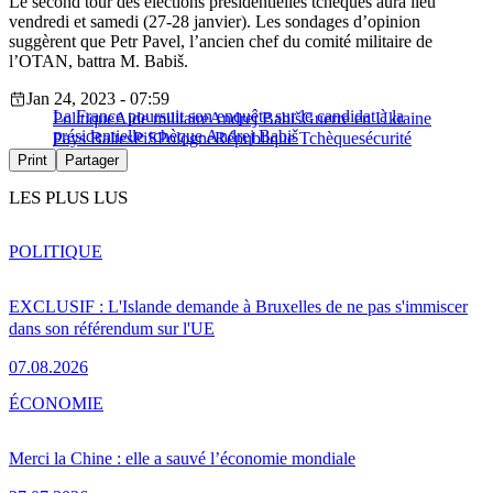
Le second tour des élections présidentielles tchèques aura lieu
vendredi et samedi (27-28 janvier). Les sondages d’opinion
suggèrent que Petr Pavel, l’ancien chef du comité militaire de
l’OTAN, battra M. Babiš.
Jan 24, 2023 - 07:59
La France poursuit son enquête sur le candidat à la
Politique
Aide militaire
Andrej Babiš
Guerre en Ukraine
présidentielle tchèque Andrej Babiš
Pays Baltes
PiS
Pologne
République Tchèque
sécurité
Print
Partager
LES PLUS LUS
POLITIQUE
EXCLUSIF : L'Islande demande à Bruxelles de ne pas s'immiscer
dans son référendum sur l'UE
07.08.2026
ÉCONOMIE
Merci la Chine : elle a sauvé l’économie mondiale