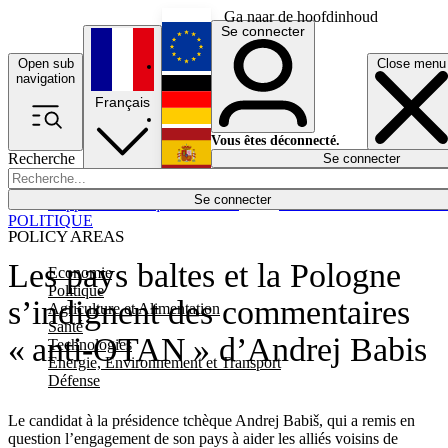
Ga naar de hoofdinhoud
Se connecter
Open sub
Close menu
English
navigation
Français
Deutsch
Vous êtes déconnecté.
Recherche
Se connecter
Español
Lumières éteintes
Se connecter
Rapporteur
Politique
Économie
Newsletters
Evénements
Em
POLITIQUE
POLICY AREAS
Les pays baltes et la Pologne
Economie
Politique
s’indignent des commentaires
Agriculture et Alimentation
Santé
« anti-OTAN » d’Andrej Babis
Technologies
Energie, Environnement et Transport
Défense
Le candidat à la présidence tchèque Andrej Babiš, qui a remis en
question l’engagement de son pays à aider les alliés voisins de