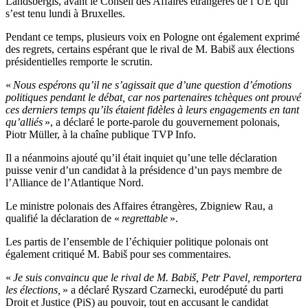
Landsbergis, avant le Conseil des Affaires étrangères de l’UE qui
s’est tenu lundi à Bruxelles.
Pendant ce temps, plusieurs voix en Pologne ont également exprimé
des regrets, certains espérant que le rival de M. Babiš aux élections
présidentielles remporte le scrutin.
«
Nous espérons qu’il ne s’agissait que d’une question d’émotions
politiques pendant le débat, car nos partenaires tchèques ont prouvé
ces derniers temps qu’ils étaient fidèles à leurs engagements en tant
qu’alliés
», a déclaré le porte-parole du gouvernement polonais,
Piotr Müller, à la chaîne publique TVP Info.
Il a néanmoins ajouté qu’il était inquiet qu’une telle déclaration
puisse venir d’un candidat à la présidence d’un pays membre de
l’Alliance de l’Atlantique Nord.
Le ministre polonais des Affaires étrangères, Zbigniew Rau, a
qualifié la déclaration de «
regrettable
».
Les partis de l’ensemble de l’échiquier politique polonais ont
également critiqué M. Babiš pour ses commentaires.
«
Je suis convaincu que le rival de M. Babiš, Petr Pavel, remportera
les élections,
» a déclaré Ryszard Czarnecki, eurodéputé du parti
Droit et Justice (PiS) au pouvoir, tout en accusant le candidat