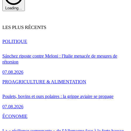
Loading...
LES PLUS RÉCENTS
POLITIQUE
Sánchez riposte contre Meloni : l'Italie menacée de mesures de
rétorsion
07.08.2026
PRO
AGRICULTURE & ALIMENTATION
Poulets, bovins et ours polaires : la grippe aviaire se propage
07.08.2026
ÉCONOMIE
La « résilience surprenante » de l'Allemagne face à la forte hausse