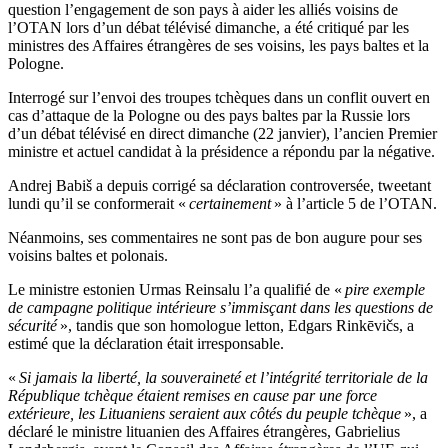
question l’engagement de son pays à aider les alliés voisins de
l’OTAN lors d’un débat télévisé dimanche, a été critiqué par les
ministres des Affaires étrangères de ses voisins, les pays baltes et la
Pologne.
Interrogé sur l’envoi des troupes tchèques dans un conflit ouvert en
cas d’attaque de la Pologne ou des pays baltes par la Russie lors
d’un débat télévisé en direct dimanche (22 janvier), l’ancien Premier
ministre et actuel candidat à la présidence a répondu par la négative.
Andrej Babiš a depuis corrigé sa déclaration controversée, tweetant
lundi qu’il se conformerait «
certainement
» à l’article 5 de l’OTAN.
Néanmoins, ses commentaires ne sont pas de bon augure pour ses
voisins baltes et polonais.
Le ministre estonien Urmas Reinsalu l’a qualifié de «
pire exemple
de campagne politique intérieure s’immisçant dans les questions de
sécurité
», tandis que son homologue letton, Edgars Rinkēvičs, a
estimé que la déclaration était irresponsable.
«
Si jamais la liberté, la souveraineté et l’intégrité territoriale de la
République tchèque étaient remises en cause par une force
extérieure, les Lituaniens seraient aux côtés du peuple tchèque
», a
déclaré le ministre lituanien des Affaires étrangères, Gabrielius