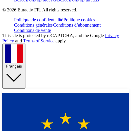
©
2026
Euractiv FR. All rights reserved.
Politique de confidentialité
Politique cookies
Conditions générales
Conditions d’abonnement
Conditions de vente
This site is protected by reCAPTCHA, and the Google
Privacy
Policy
and
Terms of Service
apply.
Français