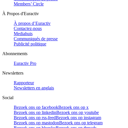
Members’ Circle
À Propos d'Euractiv
À propos d’Euractiv
Contactez-nous
Mediahuis
Communiqués de presse
Publicité politique
Abonnements
Euractiv Pro
Newsletters
Rapporteur
Newsletters en anglais
Social
Bezoek ons op facebook
Bezoek ons op x
Bezoek ons op linkedin
Bezoek ons op youtube
Bezoek ons op rss-feed
Bezoek ons op instagram
Bezoek ons op mastodon
Bezoek ons op telegram
Bezoek ons op bluesky
Bezoek ons op threads