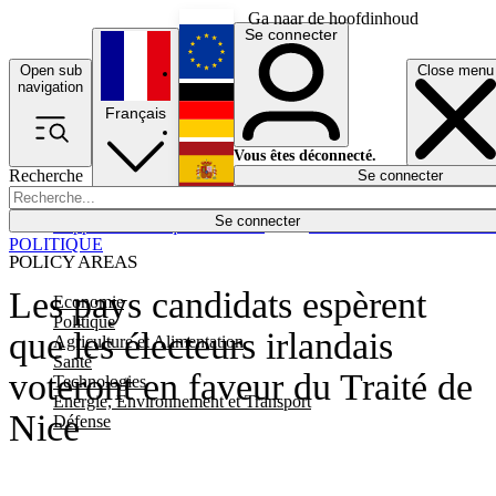
Ga naar de hoofdinhoud
Se connecter
Open sub
Close menu
English
navigation
Français
Deutsch
Vous êtes déconnecté.
Recherche
Se connecter
Español
Lumières éteintes
Se connecter
Rapporteur
Politique
Économie
Newsletters
Evénements
Em
POLITIQUE
POLICY AREAS
Les pays candidats espèrent
Economie
Politique
que les électeurs irlandais
Agriculture et Alimentation
Santé
voteront en faveur du Traité de
Technologies
Energie, Environnement et Transport
Nice
Défense