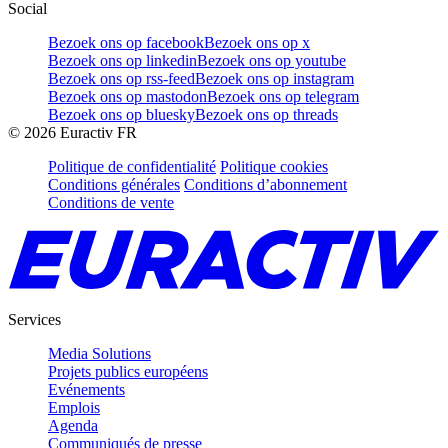
Social
Bezoek ons op facebook
Bezoek ons op x
Bezoek ons op linkedin
Bezoek ons op youtube
Bezoek ons op rss-feed
Bezoek ons op instagram
Bezoek ons op mastodon
Bezoek ons op telegram
Bezoek ons op bluesky
Bezoek ons op threads
©
2026
Euractiv FR
Politique de confidentialité
Politique cookies
Conditions générales
Conditions d’abonnement
Conditions de vente
Services
Media Solutions
Projets publics européens
Evénements
Emplois
Agenda
Communiqués de presse