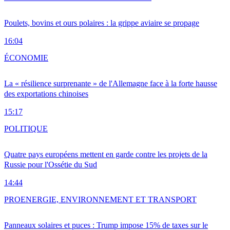
Poulets, bovins et ours polaires : la grippe aviaire se propage
16:04
ÉCONOMIE
La « résilience surprenante » de l'Allemagne face à la forte hausse
des exportations chinoises
15:17
POLITIQUE
Quatre pays européens mettent en garde contre les projets de la
Russie pour l'Ossétie du Sud
14:44
PRO
ENERGIE, ENVIRONNEMENT ET TRANSPORT
Panneaux solaires et puces : Trump impose 15% de taxes sur le