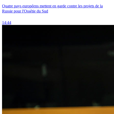
Quatre pays européens mettent en garde contre les projets de la
Russie pour l'Ossétie du Sud
14:44