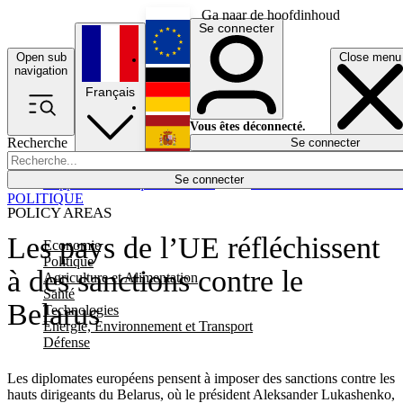
Ga naar de hoofdinhoud
Se connecter
Open sub
Close menu
English
navigation
Français
Deutsch
Vous êtes déconnecté.
Recherche
Se connecter
Español
Lumières éteintes
Se connecter
Rapporteur
Politique
Économie
Newsletters
Evénements
Em
POLITIQUE
POLICY AREAS
Les pays de l’UE réfléchissent
Economie
Politique
à des sanctions contre le
Agriculture et Alimentation
Santé
Belarus
Technologies
Energie, Environnement et Transport
Défense
Les diplomates européens pensent à imposer des sanctions contre les
hauts dirigeants du Belarus, où le président Aleksander Lukashenko,