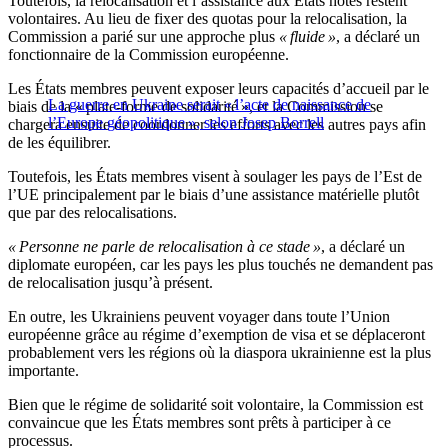
Toutefois, la relocalisation et l’assistance aux États hôtes restent
volontaires. Au lieu de fixer des quotas pour la relocalisation, la
Commission a parié sur une approche plus
« fluide »
, a déclaré un
fonctionnaire de la Commission européenne.
Les États membres peuvent exposer leurs capacités d’accueil par le
La guerre en Ukraine serait « l’acte de naissance de
biais de la « plate-forme de solidarité », et la Commission se
l’Europe géopolitique », selon Josep Borrell
chargera ensuite de coordonner les efforts avec les autres pays afin
de les équilibrer.
Toutefois, les États membres visent à soulager les pays de l’Est de
l’UE principalement par le biais d’une assistance matérielle plutôt
que par des relocalisations.
« Personne ne parle de relocalisation à ce stade »
, a déclaré un
diplomate européen, car les pays les plus touchés ne demandent pas
de relocalisation jusqu’à présent.
En outre, les Ukrainiens peuvent voyager dans toute l’Union
européenne grâce au régime d’exemption de visa et se déplaceront
probablement vers les régions où la diaspora ukrainienne est la plus
importante.
Bien que le régime de solidarité soit volontaire, la Commission est
convaincue que les États membres sont prêts à participer à ce
processus.