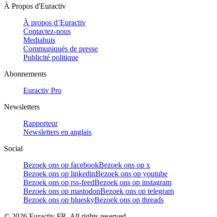
À Propos d'Euractiv
À propos d’Euractiv
Contactez-nous
Mediahuis
Communiqués de presse
Publicité politique
Abonnements
Euractiv Pro
Newsletters
Rapporteur
Newsletters en anglais
Social
Bezoek ons op facebook
Bezoek ons op x
Bezoek ons op linkedin
Bezoek ons op youtube
Bezoek ons op rss-feed
Bezoek ons op instagram
Bezoek ons op mastodon
Bezoek ons op telegram
Bezoek ons op bluesky
Bezoek ons op threads
©
2026
Euractiv FR. All rights reserved.