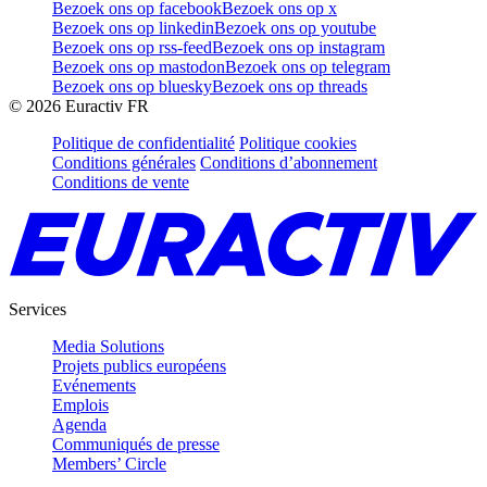
Bezoek ons op facebook
Bezoek ons op x
Bezoek ons op linkedin
Bezoek ons op youtube
Bezoek ons op rss-feed
Bezoek ons op instagram
Bezoek ons op mastodon
Bezoek ons op telegram
Bezoek ons op bluesky
Bezoek ons op threads
©
2026
Euractiv FR
Politique de confidentialité
Politique cookies
Conditions générales
Conditions d’abonnement
Conditions de vente
Services
Media Solutions
Projets publics européens
Evénements
Emplois
Agenda
Communiqués de presse
Members’ Circle