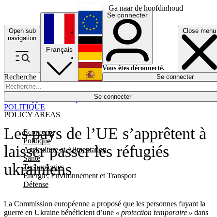
Ga naar de hoofdinhoud
Se connecter
Open sub
Close menu
English
navigation
Français
Deutsch
Vous êtes déconnecté.
Recherche
Se connecter
Español
Lumières éteintes
Se connecter
Rapporteur
Politique
Économie
Newsletters
Evénements
Em
POLITIQUE
POLICY AREAS
Les pays de l’UE s’apprêtent à
Economie
Politique
laisser passer les réfugiés
Agriculture et Alimentation
Santé
ukrainiens
Technologies
Energie, Environnement et Transport
Défense
La Commission européenne a proposé que les personnes fuyant la
guerre en Ukraine bénéficient d’une
« protection temporaire »
dans