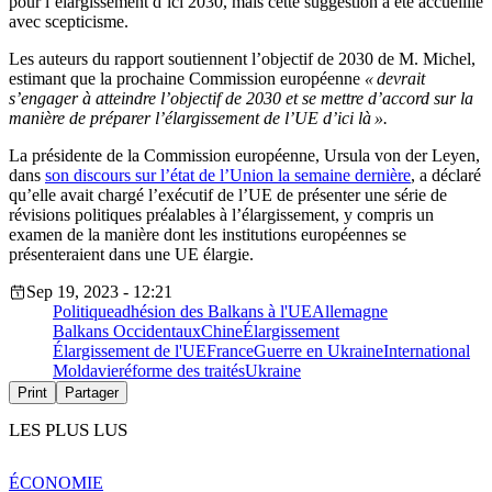
pour l’élargissement d’ici 2030, mais cette suggestion a été accueillie
avec scepticisme.
Les auteurs du rapport soutiennent l’objectif de 2030 de M. Michel,
estimant que la prochaine Commission européenne
« devrait
s’engager à atteindre l’objectif de 2030 et se mettre d’accord sur la
manière de préparer l’élargissement de l’UE d’ici là ».
La présidente de la Commission européenne, Ursula von der Leyen,
dans
son discours sur l’état de l’Union la semaine dernière
, a déclaré
qu’elle avait chargé l’exécutif de l’UE de présenter une série de
révisions politiques préalables à l’élargissement, y compris un
examen de la manière dont les institutions européennes se
présenteraient dans une UE élargie.
Sep 19, 2023 - 12:21
Politique
adhésion des Balkans à l'UE
Allemagne
Balkans Occidentaux
Chine
Élargissement
Élargissement de l'UE
France
Guerre en Ukraine
International
Moldavie
réforme des traités
Ukraine
Print
Partager
LES PLUS LUS
ÉCONOMIE