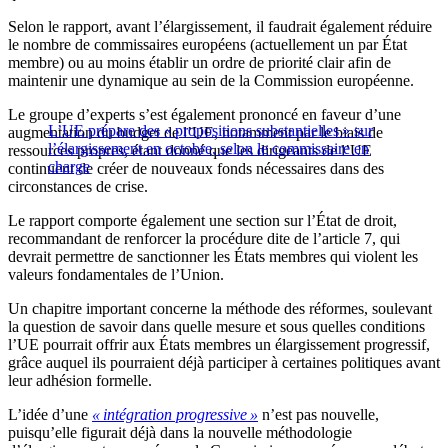
Selon le rapport, avant l’élargissement, il faudrait également réduire
le nombre de commissaires européens (actuellement un par État
membre) ou au moins établir un ordre de priorité clair afin de
maintenir une dynamique au sein de la Commission européenne.
Le groupe d’experts s’est également prononcé en faveur d’une
L’UE prépare des « propositions substantielles » sur
augmentation du budget de l’UE, notamment par le biais de
l’élargissement en octobre, selon le commissaire en
ressources propres, étant donné que les dirigeants de l’UE
charge
continuent de créer de nouveaux fonds nécessaires dans des
circonstances de crise.
Le rapport comporte également une section sur l’État de droit,
recommandant de renforcer la procédure dite de l’article 7, qui
devrait permettre de sanctionner les États membres qui violent les
valeurs fondamentales de l’Union.
Un chapitre important concerne la méthode des réformes, soulevant
la question de savoir dans quelle mesure et sous quelles conditions
l’UE pourrait offrir aux États membres un élargissement progressif,
grâce auquel ils pourraient déjà participer à certaines politiques avant
leur adhésion formelle.
L’idée d’une
« intégration progressive »
n’est pas nouvelle,
puisqu’elle figurait déjà dans la nouvelle méthodologie