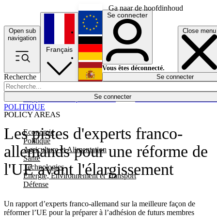
Ga naar de hoofdinhoud
Se connecter
Open sub
Close menu
English
navigation
Français
Deutsch
Vous êtes déconnecté.
Recherche
Se connecter
Español
Lumières éteintes
Se connecter
Rapporteur
Politique
Économie
Newsletters
Evénements
Em
POLITIQUE
POLICY AREAS
Les pistes d'experts franco-
Economie
Politique
allemands pour une réforme de
Agriculture et Alimentation
Santé
l'UE avant l'élargissement
Technologies
Energie, Environnement et Transport
Défense
Un rapport d’experts franco-allemand sur la meilleure façon de
réformer l’UE pour la préparer à l’adhésion de futurs membres