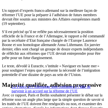
Un rapport d’experts franco-allemand sur la meilleure façon de
réformer l’UE pour la préparer à l’adhésion de futurs membres
devrait être soumis aux ministres des Affaires européennes mardi
(19 septembre).
S’il est précisé qu’il ne reflète pas nécessairement la position
officielle de la France et de l’Allemagne, le rapport a été commandé
par la secrétaire d’Etat française chargée de l’Europe Laurence
Boone et son homologue allemande Anna Lührmann. En janvier
dernier, elles sont chargé un groupe de douze experts indépendants
de réfléchir aux réformes que l’UE devrait entreprendre pour être
prête pour un futur élargissement.
Le texte, dévoilé à Euractiv, s’intitule « Naviguer en haute mer »
pour souligner l’enjeu que représente la nécessité de l’intégration
potentielle d’une dizaine de pays au sein de l’Union.
Majorité qualifiée, adhésion progressive
La France et l’Allemagne sont confiantes à l’idée de
parvenir à un accord sur la réforme de l’UE
Avec ce rapport, Paris et Berlin souhaitent présenter le débat sur la
réforme sous un angle plus large que la simple question de savoir si
les traités de l’UE doivent être renégociés ou non, et examiner des