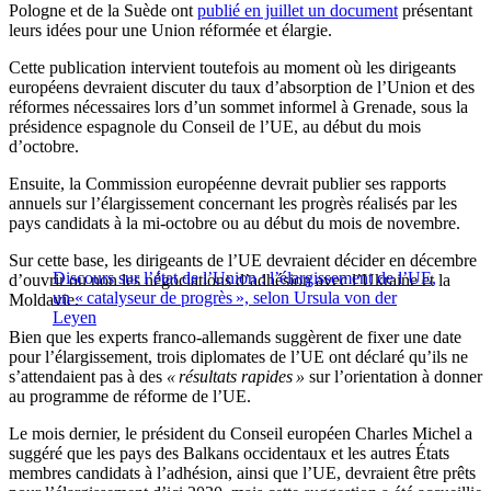
Pologne et de la Suède ont
publié en juillet un document
présentant
leurs idées pour une Union réformée et élargie.
Cette publication intervient toutefois au moment où les dirigeants
européens devraient discuter du taux d’absorption de l’Union et des
réformes nécessaires lors d’un sommet informel à Grenade, sous la
présidence espagnole du Conseil de l’UE, au début du mois
d’octobre.
Ensuite, la Commission européenne devrait publier ses rapports
annuels sur l’élargissement concernant les progrès réalisés par les
pays candidats à la mi-octobre ou au début du mois de novembre.
Sur cette base, les dirigeants de l’UE devraient décider en décembre
Discours sur l’état de l’Union : l’élargissement de l’UE,
d’ouvrir ou non les négociations d’adhésion avec l’Ukraine et la
un « catalyseur de progrès », selon Ursula von der
Moldavie.
Leyen
Bien que les experts franco-allemands suggèrent de fixer une date
pour l’élargissement, trois diplomates de l’UE ont déclaré qu’ils ne
s’attendaient pas à des
« résultats rapides »
sur l’orientation à donner
au programme de réforme de l’UE.
Le mois dernier, le président du Conseil européen Charles Michel a
suggéré que les pays des Balkans occidentaux et les autres États
membres candidats à l’adhésion, ainsi que l’UE, devraient être prêts