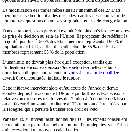
options alternatives, d’après les informations dont dispose Euractiv.
La modification des traités nécessiterait l’unanimité des 27 États
membres et se heurterait à des obstacles, car des désaccords sur de
nombreuses questions épineuses surgiraient en cas de renégociation.
Dans le rapport, les experts ont examiné de plus près les mécanismes
de prise de décision au sein de l’Union. Ils proposent de redéfinir la
majorité qualifiée à 60 % des États membres représentant 60 % de la
population de l’UE, au lieu du seuil actuel de 55 % des États
membres représentant 65 % de la population.
L’unanimité ne devrait plus être que l’exception, tandis que
l’utilisation de
« clauses passerelles »
selon lesquelles certains
domaines politiques pourraient être
votés à la majorité qualifiée
devrait être encouragée, indique le rapport.
Cette initiative intervient alors qu’au cours de l’année et demie
écoulée depuis l’invasion de l’Ukraine par la Russie, les décisions
relatives aux mesures restrictives de l’Union à l’encontre de Moscou
ou en faveur d’un soutien militaire à l’Ukraine ont été retardées par
la Hongrie, qui a persisté à utiliser son droit de veto.
Par ailleurs, au niveau institutionnel de l’UE, les experts conseillent
de maintenir le plafond actuel du nombre d’eurodéputés, soit 751, ce
qui nécessiterait un nouveau calcul national.