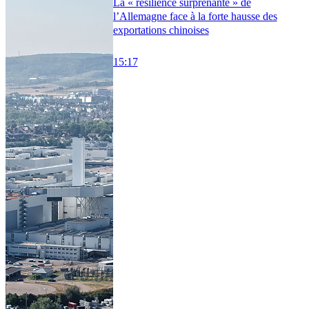
La « résilience surprenante » de
l’Allemagne face à la forte hausse des
exportations chinoises
15:17