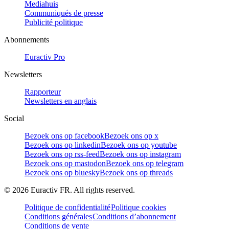
Mediahuis
Communiqués de presse
Publicité politique
Abonnements
Euractiv Pro
Newsletters
Rapporteur
Newsletters en anglais
Social
Bezoek ons op facebook
Bezoek ons op x
Bezoek ons op linkedin
Bezoek ons op youtube
Bezoek ons op rss-feed
Bezoek ons op instagram
Bezoek ons op mastodon
Bezoek ons op telegram
Bezoek ons op bluesky
Bezoek ons op threads
©
2026
Euractiv FR. All rights reserved.
Politique de confidentialité
Politique cookies
Conditions générales
Conditions d’abonnement
Conditions de vente