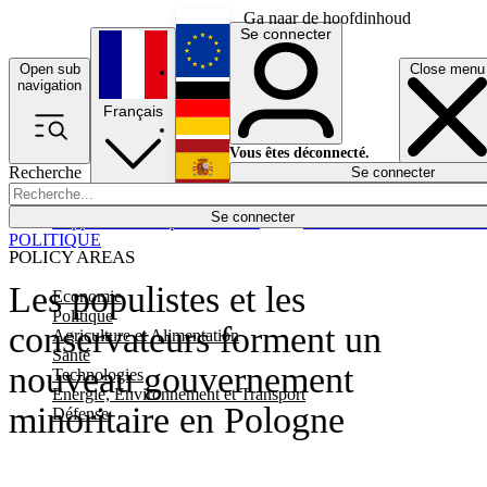
Ga naar de hoofdinhoud
Se connecter
Open sub
Close menu
English
navigation
Français
Deutsch
Vous êtes déconnecté.
Recherche
Se connecter
Español
Lumières éteintes
Se connecter
Rapporteur
Politique
Économie
Newsletters
Evénements
Em
POLITIQUE
POLICY AREAS
Les populistes et les
Economie
Politique
conservateurs forment un
Agriculture et Alimentation
Santé
nouveau gouvernement
Technologies
Energie, Environnement et Transport
minoritaire en Pologne
Défense