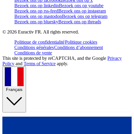
Bezoek ons op facebook
Bezoek ons op x
Bezoek ons op linkedin
Bezoek ons op youtube
Bezoek ons op rss-feed
Bezoek ons op instagram
Bezoek ons op mastodon
Bezoek ons op telegram
Bezoek ons op bluesky
Bezoek ons op threads
©
2026
Euractiv FR. All rights reserved.
Politique de confidentialité
Politique cookies
Conditions générales
Conditions d’abonnement
Conditions de vente
This site is protected by reCAPTCHA, and the Google
Privacy
Policy
and
Terms of Service
apply.
Français