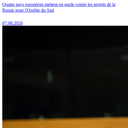
Quatre pays européens mettent en garde contre les projets de la
Russie pour l'Ossétie du Sud
07.08.2026