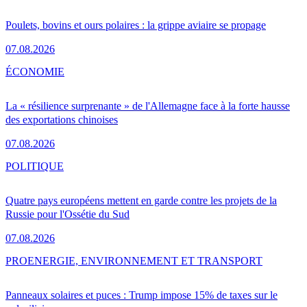
Poulets, bovins et ours polaires : la grippe aviaire se propage
07.08.2026
ÉCONOMIE
La « résilience surprenante » de l'Allemagne face à la forte hausse
des exportations chinoises
07.08.2026
POLITIQUE
Quatre pays européens mettent en garde contre les projets de la
Russie pour l'Ossétie du Sud
07.08.2026
PRO
ENERGIE, ENVIRONNEMENT ET TRANSPORT
Panneaux solaires et puces : Trump impose 15% de taxes sur le