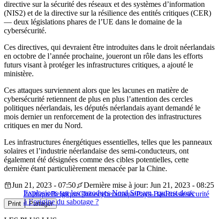
directive sur la sécurité des réseaux et des systèmes d’information
(NIS2) et de la directive sur la résilience des entités critiques (CER)
— deux législations phares de l’UE dans le domaine de la
cybersécurité.
Ces directives, qui devraient être introduites dans le droit néerlandais
en octobre de l’année prochaine, joueront un rôle dans les efforts
futurs visant à protéger les infrastructures critiques, a ajouté le
ministère.
Ces attaques surviennent alors que les lacunes en matière de
cybersécurité retiennent de plus en plus l’attention des cercles
politiques néerlandais, les députés néerlandais ayant demandé le
mois dernier un renforcement de la protection des infrastructures
critiques en mer du Nord.
Les infrastructures énergétiques essentielles, telles que les panneaux
solaires et l’industrie néerlandaise des semi-conducteurs, ont
également été désignées comme des cibles potentielles, cette
dernière étant particulièrement menacée par la Chine.
Jun 21, 2023 - 07:50
Dernière mise à jour: Jun 21, 2023 - 08:25
Explosions sur les gazoducs Nord Stream : qui est donc
Politique
Belgique
Chine
cyberattaque
Pays-Bas
Russie
sécurité
à l’origine du sabotage ?
Print
Partager