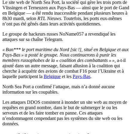
Le site web de North Sea Port, la société qui gère les trois ports de
Vlissingen et Terneuzen aux Pays-Bas — ainsi que le port de Gand
en Belgique — a été rendu inaccessible pendant plusieurs heures à
8h30 mardi, selon
RTL Nieuws
. Toutefois, les ports eux-mêmes
n’ont pas été gênés dans leurs activités quotidiennes.
Le groupe de hackeurs russes NoName057 a revendiqué les
attaques sur sa chaîne Telegram.
« Ban*** le port maritime du Nord [sic !], situé en Belgique et aux
Pays-Bas » a posté le groupe. Nous continuerons à punir les
membres russophobes de la « coalition des combattants » »,
a-t-il
ajouté dans un autre message, faisant allusion à la coalition qui
cherche à acquérir des avions de combat F16 pour l’Ukraine et à
laquelle participent la
Belgique
et les
Pays-Bas
.
North Sea Port a confirmé l’attaque, mais n’a donné aucune
information sur les coupables.
Les attaques DDOS consistent à inonder un site web au moyen de
requêtes en grand nombre, dans le but de submerger le ou les
serveurs et de les faire tomber en panne. Ces attaques
n’endommagent cenpendant pas les systèmes du site web ou les
données.