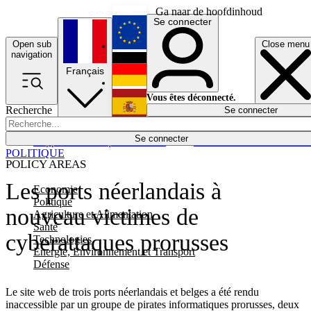
Ga naar de hoofdinhoud
Se connecter
Open sub
Close menu
English
navigation
Français
Deutsch
Vous êtes déconnecté.
Recherche
Se connecter
Español
Lumières éteintes
Se connecter
Rapporteur
Politique
Économie
Newsletters
Evénements
Em
POLITIQUE
POLICY AREAS
Les ports néerlandais à
Economie
Politique
nouveau victimes de
Agriculture et Alimentation
Santé
cyberattaques prorusses
Technologies
Energie, Environnement et Transport
Défense
Le site web de trois ports néerlandais et belges a été rendu
inaccessible par un groupe de pirates informatiques prorusses, deux