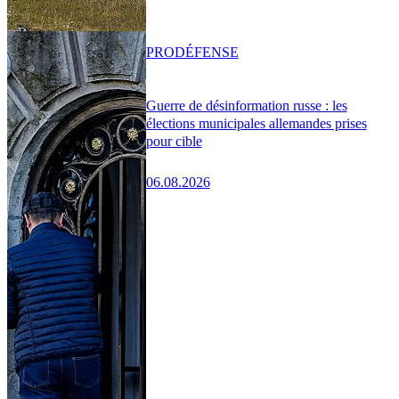
PRO
DÉFENSE
Guerre de désinformation russe : les
élections municipales allemandes prises
pour cible
06.08.2026