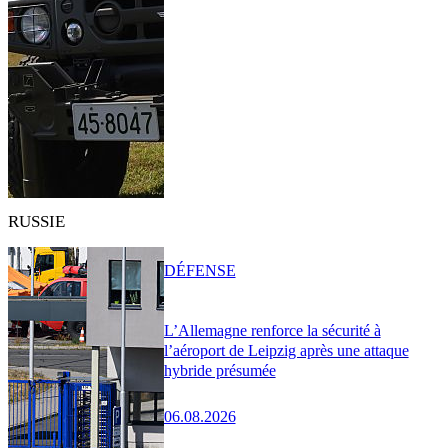
RUSSIE
DÉFENSE
L’Allemagne renforce la sécurité à
l’aéroport de Leipzig après une attaque
hybride présumée
06.08.2026