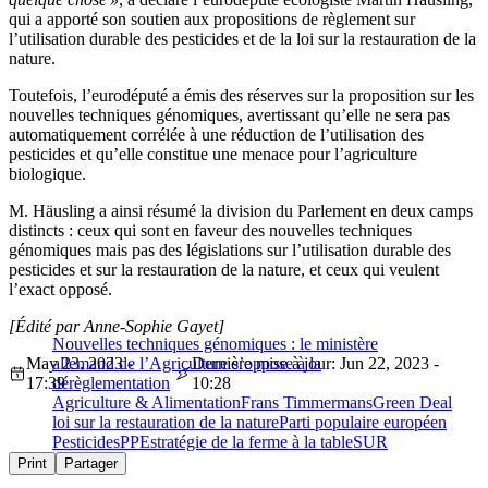
qui a apporté son soutien aux propositions de règlement sur
l’utilisation durable des pesticides et de la loi sur la restauration de la
nature.
Toutefois, l’eurodéputé a émis des réserves sur la proposition sur les
nouvelles techniques génomiques, avertissant qu’elle ne sera pas
automatiquement corrélée à une réduction de l’utilisation des
pesticides et qu’elle constitue une menace pour l’agriculture
biologique.
M. Häusling a ainsi résumé la division du Parlement en deux camps
distincts : ceux qui sont en faveur des nouvelles techniques
génomiques mais pas des législations sur l’utilisation durable des
pesticides et sur la restauration de la nature, et ceux qui veulent
l’exact opposé.
[Édité par Anne-Sophie Gayet]
Nouvelles techniques génomiques : le ministère
May 23, 2023 -
allemand de l’Agriculture s’oppose à la
Dernière mise à jour: Jun 22, 2023 -
17:39
dérèglementation
10:28
Agriculture & Alimentation
Frans Timmermans
Green Deal
loi sur la restauration de la nature
Parti populaire européen
Pesticides
PPE
stratégie de la ferme à la table
SUR
Print
Partager