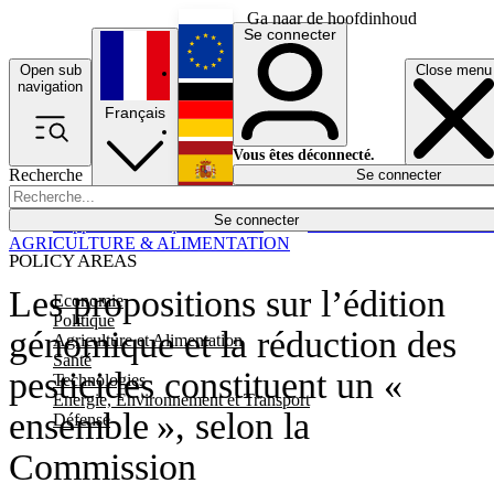
Ga naar de hoofdinhoud
Se connecter
Open sub
Close menu
English
navigation
Français
Deutsch
Vous êtes déconnecté.
Recherche
Se connecter
Español
Lumières éteintes
Se connecter
Rapporteur
Politique
Économie
Newsletters
Evénements
Em
AGRICULTURE & ALIMENTATION
POLICY AREAS
Les propositions sur l’édition
Economie
Politique
génomique et la réduction des
Agriculture et Alimentation
Santé
pesticides constituent un «
Technologies
Energie, Environnement et Transport
ensemble », selon la
Défense
Commission