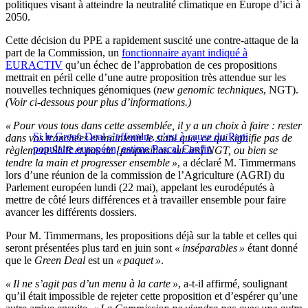
politiques visant à atteindre la neutralité climatique en Europe d’ici à
2050.
Cette décision du PPE a rapidement suscité une contre-attaque de la
part de la Commission, un
fonctionnaire ayant indiqué à
EURACTIV
qu’un échec de l’approbation de ces propositions
mettrait en péril celle d’une autre proposition très attendue sur les
nouvelles techniques génomiques (
new genomic techniques
, NGT).
(Voir ci-dessous pour plus d’informations.)
« Pour vous tous dans cette assemblée, il y a un choix à faire : rester
Si le Green Deal s’effondre, c’est à cause du Parti
dans vos tranchées et maintenir le statu quo, ce qui signifie pas de
populaire européen, estime Pascal Canfin
règlement SUR et pas de [proposition sur les] NGT, ou bien se
tendre la main et progresser ensemble »
, a déclaré M. Timmermans
lors d’une réunion de la commission de l’Agriculture (AGRI) du
Parlement européen lundi (22 mai), appelant les eurodéputés à
mettre de côté leurs différences et à travailler ensemble pour faire
avancer les différents dossiers.
Pour M. Timmermans, les propositions déjà sur la table et celles qui
seront présentées plus tard en juin sont
« inséparables »
étant donné
que le
Green Deal
est un
« paquet »
.
« Il ne s’agit pas d’un menu à la carte »
, a-t-il affirmé, soulignant
qu’il était impossible de rejeter cette proposition et d’espérer qu’une