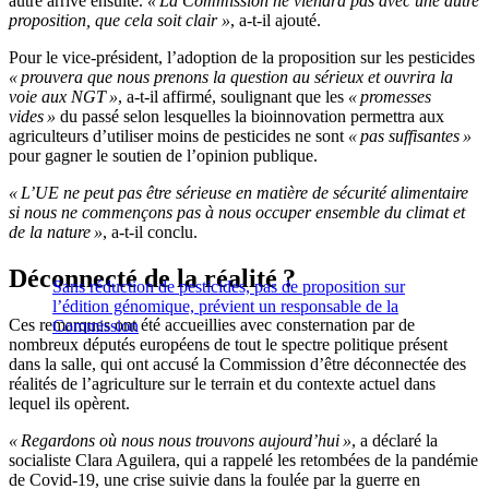
autre arrive ensuite.
« La Commission ne viendra pas avec une autre
proposition, que cela soit clair »
, a-t-il ajouté.
Pour le vice-président, l’adoption de la proposition sur les pesticides
« prouvera que nous prenons la question au sérieux et ouvrira la
voie aux NGT »
, a-t-il affirmé, soulignant que les
« promesses
vides »
du passé selon lesquelles la bioinnovation permettra aux
agriculteurs d’utiliser moins de pesticides ne sont
« pas suffisantes »
pour gagner le soutien de l’opinion publique.
« L’UE ne peut pas être sérieuse en matière de sécurité alimentaire
si nous ne commençons pas à nous occuper ensemble du climat et
de la nature »
, a-t-il conclu.
Déconnecté de la réalité ?
Sans réduction de pesticides, pas de proposition sur
l’édition génomique, prévient un responsable de la
Ces remarques ont été accueillies avec consternation par de
Commission
nombreux députés européens de tout le spectre politique présent
dans la salle, qui ont accusé la Commission d’être déconnectée des
réalités de l’agriculture sur le terrain et du contexte actuel dans
lequel ils opèrent.
« Regardons où nous nous trouvons aujourd’hui »
, a déclaré la
socialiste Clara Aguilera, qui a rappelé les retombées de la pandémie
de Covid-19, une crise suivie dans la foulée par la guerre en