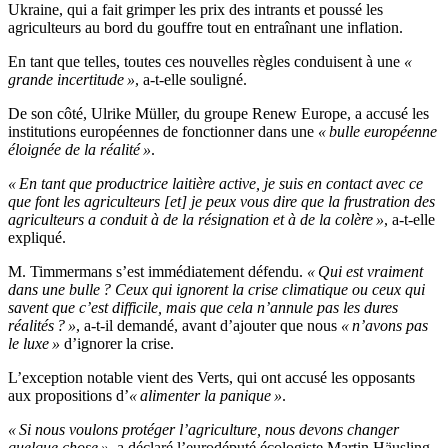
Ukraine, qui a fait grimper les prix des intrants et poussé les
agriculteurs au bord du gouffre tout en entraînant une inflation.
En tant que telles, toutes ces nouvelles règles conduisent à une
«
grande incertitude »
, a-t-elle souligné.
De son côté, Ulrike Müller, du groupe Renew Europe, a accusé les
institutions européennes de fonctionner dans une
« bulle européenne
éloignée de la réalité »
.
« En tant que productrice laitière active, je suis en contact avec ce
que font les agriculteurs [et] je peux vous dire que la frustration des
agriculteurs a conduit à de la résignation et à de la colère »
, a-t-elle
expliqué.
M. Timmermans s’est immédiatement défendu.
« Qui est vraiment
dans une bulle ? Ceux qui ignorent la crise climatique ou ceux qui
savent que c’est difficile, mais que cela n’annule pas les dures
réalités ? »
, a-t-il demandé, avant d’ajouter que nous
« n’avons pas
le luxe »
d’ignorer la crise.
L’exception notable vient des Verts, qui ont accusé les opposants
aux propositions d’
« alimenter la panique »
.
« Si nous voulons protéger l’agriculture, nous devons changer
quelque chose »
, a déclaré l’eurodéputé écologiste Martin Häusling,