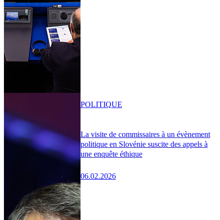
POLITIQUE
La visite de commissaires à un évènement
politique en Slovénie suscite des appels à
une enquête éthique
06.02.2026