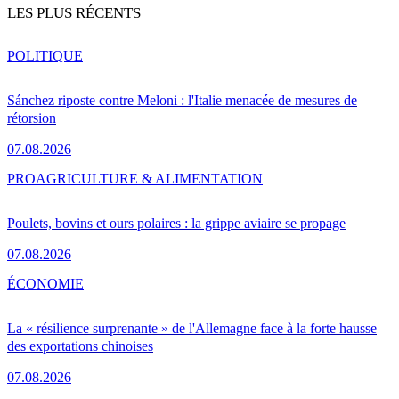
LES PLUS RÉCENTS
POLITIQUE
Sánchez riposte contre Meloni : l'Italie menacée de mesures de
rétorsion
07.08.2026
PRO
AGRICULTURE & ALIMENTATION
Poulets, bovins et ours polaires : la grippe aviaire se propage
07.08.2026
ÉCONOMIE
La « résilience surprenante » de l'Allemagne face à la forte hausse
des exportations chinoises
07.08.2026