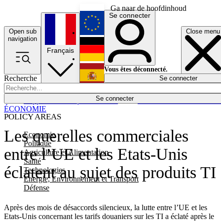
Ga naar de hoofdinhoud
Se connecter
Open sub
Close menu
English
navigation
Français
Deutsch
Vous êtes déconnecté.
Recherche
Se connecter
Español
Lumières éteintes
Se connecter
Rapporteur
Politique
Économie
Newsletters
Evénements
Em
ÉCONOMIE
POLICY AREAS
Les querelles commerciales
Economie
Politique
entre l’UE et les Etats-Unis
Agriculture et Alimentation
Santé
éclatent au sujet des produits TI
Technologies
Energie, Environnement et Transport
Défense
Après des mois de désaccords silencieux, la lutte entre l’UE et les
Etats-Unis concernant les tarifs douaniers sur les TI a éclaté après le