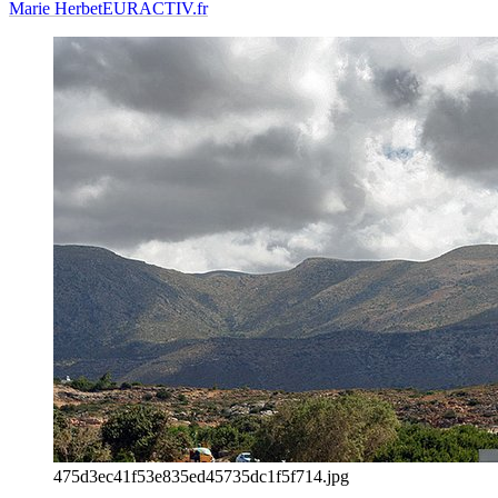
Marie Herbet
EURACTIV.fr
475d3ec41f53e835ed45735dc1f5f714.jpg