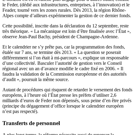
le Feder, (dédié aux infrastructures, entreprises, à l’innovation) et le
Feader, tourné vers les zones rurales. Dès 2013, la région Rhône-
Alpes compte d’ailleurs expérimenter la gestion de ce dernier fonds.
Cette possibilité, inscrite dans la déclaration du 12 septembre, reste
très théorique. « La mécanique est loin d’être finalisée avec l’État »,
observe Jean-Paul Bachy, président de Champagne-Ardenne.
Et le calendrier ne s’y prête pas, car la programmation des fonds,
étalée sur 7 ans, se termine dès 2013. « La question se poserait
différemment si l’on était à mi-parcours », explique un responsable
d’une collectivité. Basculer l’autorité de gestion vers le Conseil
régional avec un an d’avance modifie le cadre fixé en 2006. « Il
faudra la validation de la Commission européenne et des autorités
d’audit », poursuit la même source.
Autant de procédures qui risquent de retarder le versement des fonds
européens, à l’heure où l’État presse les préfets d’utiliser 2,6
milliards d’euros de Feder non dépensés, sous peine d’en être privés
(principe du dégagement d’office lorsque le calendrier européen
n’est pas respecté).
Transferts de personnel
A plus long terme, la réforme nécessite aussi de repenser la