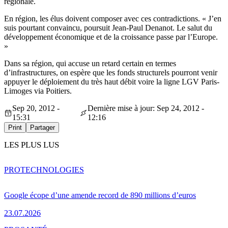
régionale.
En région, les élus doivent composer avec ces contradictions. « J’en
suis pourtant convaincu, poursuit Jean-Paul Denanot. Le salut du
développement économique et de la croissance passe par l’Europe.
»
Dans sa région, qui accuse un retard certain en termes
d’infrastructures, on espère que les fonds structurels pourront venir
appuyer le déploiement du très haut débit voire la ligne LGV Paris-
Limoges via Poitiers.
Sep 20, 2012 -
Dernière mise à jour: Sep 24, 2012 -
15:31
12:16
Print
Partager
LES PLUS LUS
PRO
TECHNOLOGIES
Google écope d’une amende record de 890 millions d’euros
23.07.2026