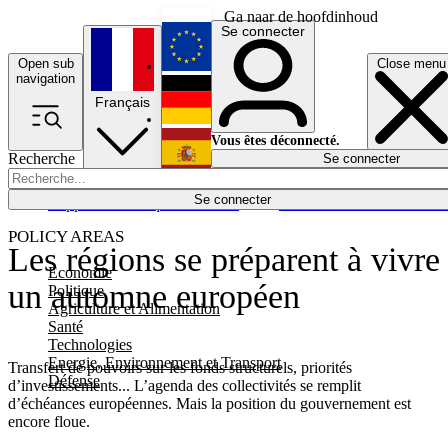
Ga naar de hoofdinhoud
Se connecter
Open sub
Close menu
English
navigation
Français
Deutsch
Vous êtes déconnecté.
Recherche
Se connecter
Español
Lumières éteintes
Se connecter
Rapporteur
Politique
Économie
Newsletters
Evénements
Em
POLICY AREAS
Les régions se préparent à vivre
Economie
un automne européen
Politique
Agriculture et Alimentation
Santé
Technologies
Energie, Environnement et Transport
Transfert de pouvoirs sur les fonds structurels, priorités
Défense
d’investissements... L’agenda des collectivités se remplit
d’échéances européennes. Mais la position du gouvernement est
encore floue.