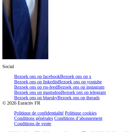
Social
Bezoek ons op facebook
Bezoek ons op x
Bezoek ons op linkedin
Bezoek ons op youtube
Bezoek ons op rss-feed
Bezoek ons op instagram
Bezoek ons op mastodon
Bezoek ons op telegram
Bezoek ons op bluesky
Bezoek ons op threads
©
2026
Euractiv FR
Politique de confidentialité
Politique cookies
Conditions générales
Conditions d’abonnement
Conditions de vente