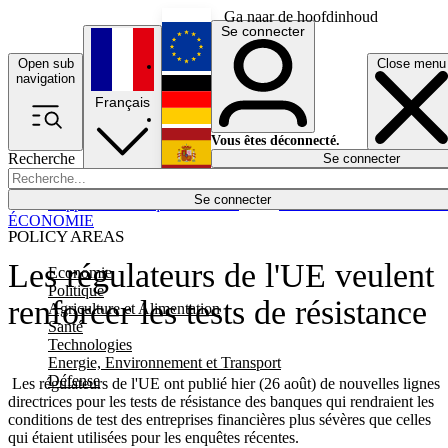
Ga naar de hoofdinhoud
Se connecter
Open sub
Close menu
English
navigation
Français
Deutsch
Vous êtes déconnecté.
Recherche
Se connecter
Español
Lumières éteintes
Se connecter
Rapporteur
Politique
Économie
Newsletters
Evénements
Em
ÉCONOMIE
POLICY AREAS
Les régulateurs de l'UE veulent
Economie
Politique
renforcer les tests de résistance
Agriculture et Alimentation
Santé
Technologies
Energie, Environnement et Transport
Défense
Les régulateurs de l'UE ont publié hier (26 août) de nouvelles lignes
directrices pour les tests de résistance des banques qui rendraient les
conditions de test des entreprises financières plus sévères que celles
qui étaient utilisées pour les enquêtes récentes.