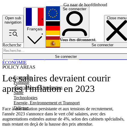
Ga naar de hoofdinhoud
Se connecter
Open sub
Close menu
English
navigation
Français
Deutsch
Vous êtes déconnecté.
Recherche
Se connecter
Español
Lumières éteintes
Se connecter
Rapporteur
Politique
Économie
Newsletters
Evénements
Em
ÉCONOMIE
POLICY AREAS
Les salaires devraient courir
Economie
Politique
après l'inflation en 2023
Agriculture et Alimentation
Santé
Technologies
Energie, Environnement et Transport
Défense
Face à une inflation persistante et aux tensions de recrutement,
l'année 2023 s'annonce dans le vert côté salaires, avec des
augmentations estimées autour de 4%, selon des cabinets spécialisés,
mais restant en deçà de la hausse des prix attendue.