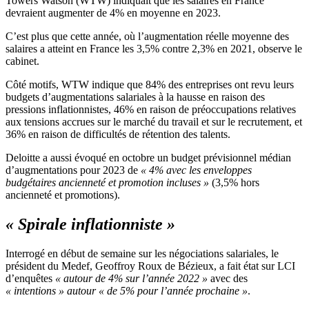
Towers Watson (WTW) indiquait que les salaires en France
devraient augmenter de 4% en moyenne en 2023.
C’est plus que cette année, où l’augmentation réelle moyenne des
salaires a atteint en France les 3,5% contre 2,3% en 2021, observe le
cabinet.
Côté motifs, WTW indique que 84% des entreprises ont revu leurs
budgets d’augmentations salariales à la hausse en raison des
pressions inflationnistes, 46% en raison de préoccupations relatives
aux tensions accrues sur le marché du travail et sur le recrutement, et
36% en raison de difficultés de rétention des talents.
Deloitte a aussi évoqué en octobre un budget prévisionnel médian
d’augmentations pour 2023 de
« 4% avec les enveloppes
budgétaires ancienneté et promotion incluses »
(3,5% hors
ancienneté et promotions).
« Spirale inflationniste »
Interrogé en début de semaine sur les négociations salariales, le
président du Medef, Geoffroy Roux de Bézieux, a fait état sur LCI
d’enquêtes
« autour de 4% sur l’année 2022 »
avec des
« intentions » autour « de 5% pour l’année prochaine »
.