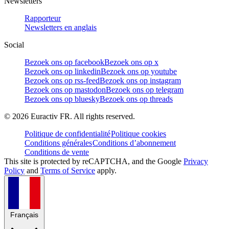
Newsletters
Rapporteur
Newsletters en anglais
Social
Bezoek ons op facebook
Bezoek ons op x
Bezoek ons op linkedin
Bezoek ons op youtube
Bezoek ons op rss-feed
Bezoek ons op instagram
Bezoek ons op mastodon
Bezoek ons op telegram
Bezoek ons op bluesky
Bezoek ons op threads
©
2026
Euractiv FR. All rights reserved.
Politique de confidentialité
Politique cookies
Conditions générales
Conditions d’abonnement
Conditions de vente
This site is protected by reCAPTCHA, and the Google
Privacy
Policy
and
Terms of Service
apply.
Français