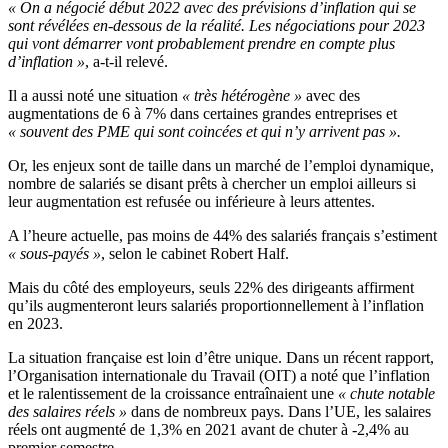
« On a négocié début 2022 avec des prévisions d’inflation qui se
sont révélées en-dessous de la réalité. Les négociations pour 2023
qui vont démarrer vont probablement prendre en compte plus
d’inflation »
, a-t-il relevé.
Il a aussi noté une situation
« très hétérogène »
avec des
augmentations de 6 à 7% dans certaines grandes entreprises et
« souvent des PME qui sont coincées et qui n’y arrivent pas ».
Or, les enjeux sont de taille dans un marché de l’emploi dynamique,
nombre de salariés se disant prêts à chercher un emploi ailleurs si
leur augmentation est refusée ou inférieure à leurs attentes.
A l’heure actuelle, pas moins de 44% des salariés français s’estiment
« sous-payés »
, selon le cabinet Robert Half.
Mais du côté des employeurs, seuls 22% des dirigeants affirment
qu’ils augmenteront leurs salariés proportionnellement à l’inflation
en 2023.
La situation française est loin d’être unique. Dans un récent rapport,
l’Organisation internationale du Travail (OIT) a noté que l’inflation
et le ralentissement de la croissance entraînaient une
« chute notable
des salaires réels »
dans de nombreux pays. Dans l’UE, les salaires
réels ont augmenté de 1,3% en 2021 avant de chuter à -2,4% au
premier semestre.