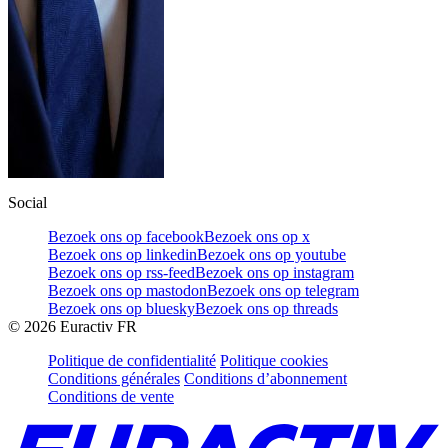
Social
Bezoek ons op facebook
Bezoek ons op x
Bezoek ons op linkedin
Bezoek ons op youtube
Bezoek ons op rss-feed
Bezoek ons op instagram
Bezoek ons op mastodon
Bezoek ons op telegram
Bezoek ons op bluesky
Bezoek ons op threads
©
2026
Euractiv FR
Politique de confidentialité
Politique cookies
Conditions générales
Conditions d’abonnement
Conditions de vente