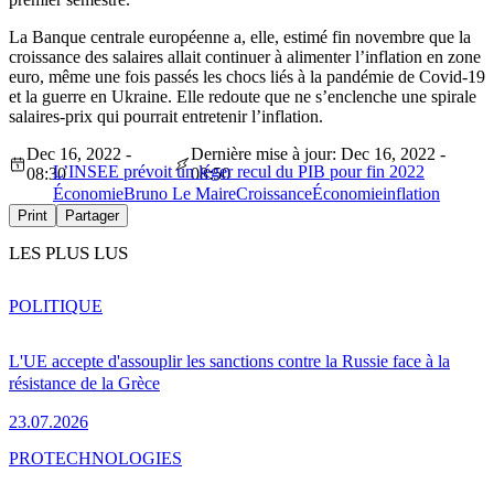
La Banque centrale européenne a, elle, estimé fin novembre que la
croissance des salaires allait continuer à alimenter l’inflation en zone
euro, même une fois passés les chocs liés à la pandémie de Covid-19
et la guerre en Ukraine. Elle redoute que ne s’enclenche une spirale
salaires-prix qui pourrait entretenir l’inflation.
Dec 16, 2022 -
Dernière mise à jour: Dec 16, 2022 -
L’INSEE prévoit un léger recul du PIB pour fin 2022
08:30
08:50
Économie
Bruno Le Maire
Croissance
Économie
inflation
Print
Partager
LES PLUS LUS
POLITIQUE
L'UE accepte d'assouplir les sanctions contre la Russie face à la
résistance de la Grèce
23.07.2026
PRO
TECHNOLOGIES