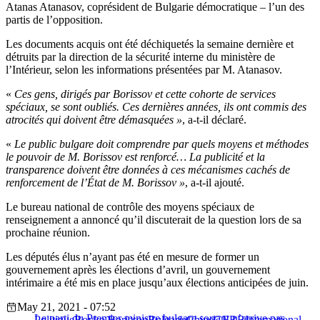
Atanas Atanasov, coprésident de Bulgarie démocratique – l’un des
partis de l’opposition.
Les documents acquis ont été déchiquetés la semaine dernière et
détruits par la direction de la sécurité interne du ministère de
l’Intérieur, selon les informations présentées par M. Atanasov.
«
Ces gens, dirigés par Borissov et cette cohorte de services
spéciaux, se sont oubliés. Ces dernières années, ils ont commis des
atrocités qui doivent être démasquées »
, a-t-il déclaré.
«
Le public bulgare doit comprendre par quels moyens et méthodes
le pouvoir de M. Borissov est renforcé… La publicité et la
transparence doivent être données à ces mécanismes cachés de
renforcement de l’État de M. Borissov »
, a-t-il ajouté.
Le bureau national de contrôle des moyens spéciaux de
renseignement a annoncé qu’il discuterait de la question lors de sa
prochaine réunion.
Les députés élus n’ayant pas été en mesure de former un
gouvernement après les élections d’avril, un gouvernement
intérimaire a été mis en place jusqu’aux élections anticipées de juin.
May 21, 2021 - 07:52
Le parti du Premier ministre bulgare sortant n’arrive pas
Politique
Boyko Borissov
Bulgarie
Chine
GERB
International