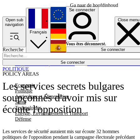
Ga naar de hoofdinhoud
Se connecter
Open sub
Close menu
English
navigation
Français
Deutsch
Vous êtes déconnecté.
Recherche
Se connecter
Español
Lumières éteintes
Se connecter
Rapporteur
Politique
Économie
Newsletters
Evénements
Em
POLITIQUE
POLICY AREAS
Les services secrets bulgares
Economie
Politique
soupçonnés d'avoir mis sur
Agriculture et Alimentation
Santé
écoute l'opposition
Technologies
Energie, Environnement et Transport
Défense
Les services de sécurité auraient mis sur écoute 32 hommes
politiques de l'opposition pendant la campagne électorale précédant