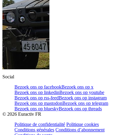
Social
Bezoek ons op facebook
Bezoek ons op x
Bezoek ons op linkedin
Bezoek ons op youtube
Bezoek ons op rss-feed
Bezoek ons op instagram
Bezoek ons op mastodon
Bezoek ons op telegram
Bezoek ons op bluesky
Bezoek ons op threads
©
2026
Euractiv FR
Politique de confidentialité
Politique cookies
Conditions générales
Conditions d’abonnement