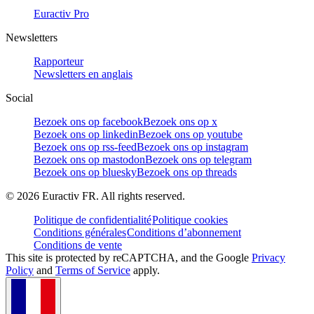
Euractiv Pro
Newsletters
Rapporteur
Newsletters en anglais
Social
Bezoek ons op facebook
Bezoek ons op x
Bezoek ons op linkedin
Bezoek ons op youtube
Bezoek ons op rss-feed
Bezoek ons op instagram
Bezoek ons op mastodon
Bezoek ons op telegram
Bezoek ons op bluesky
Bezoek ons op threads
©
2026
Euractiv FR. All rights reserved.
Politique de confidentialité
Politique cookies
Conditions générales
Conditions d’abonnement
Conditions de vente
This site is protected by reCAPTCHA, and the Google
Privacy
Policy
and
Terms of Service
apply.