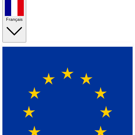
Français