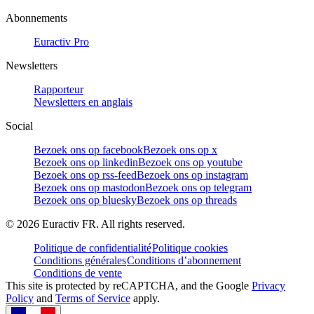
Abonnements
Euractiv Pro
Newsletters
Rapporteur
Newsletters en anglais
Social
Bezoek ons op facebook
Bezoek ons op x
Bezoek ons op linkedin
Bezoek ons op youtube
Bezoek ons op rss-feed
Bezoek ons op instagram
Bezoek ons op mastodon
Bezoek ons op telegram
Bezoek ons op bluesky
Bezoek ons op threads
©
2026
Euractiv FR. All rights reserved.
Politique de confidentialité
Politique cookies
Conditions générales
Conditions d’abonnement
Conditions de vente
This site is protected by reCAPTCHA, and the Google
Privacy
Policy
and
Terms of Service
apply.