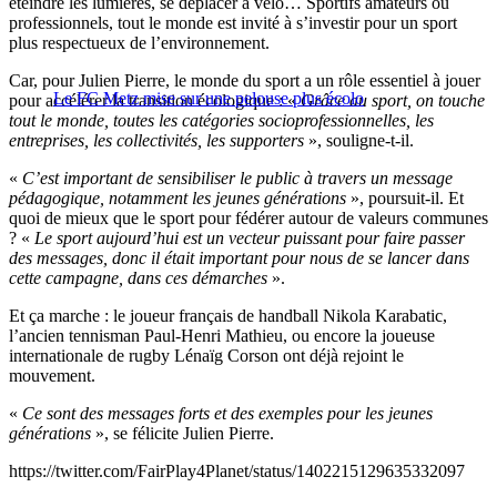
éteindre les lumières, se déplacer à vélo… Sportifs amateurs ou
professionnels, tout le monde est invité à s’investir pour un sport
plus respectueux de l’environnement.
Car, pour Julien Pierre, le monde du sport a un rôle essentiel à jouer
Le FC Metz mise sur une pelouse plus écolo
pour accélérer la transition écologique : «
Grâce au sport, on touche
tout le monde, toutes les catégories socioprofessionnelles, les
entreprises, les collectivités, les supporters
», souligne-t-il.
«
C’est important de sensibiliser le public à travers un message
pédagogique, notamment les jeunes générations
», poursuit-il. Et
quoi de mieux que le sport pour fédérer autour de valeurs communes
? «
Le sport aujourd’hui est un vecteur puissant pour faire passer
des messages, donc il était important pour nous de se lancer dans
cette campagne, dans ces démarches
».
Et ça marche : le joueur français de handball Nikola Karabatic,
l’ancien tennisman Paul-Henri Mathieu, ou encore la joueuse
internationale de rugby Lénaïg Corson ont déjà rejoint le
mouvement.
«
Ce sont des messages forts et des exemples pour les jeunes
générations
», se félicite Julien Pierre.
https://twitter.com/FairPlay4Planet/status/1402215129635332097