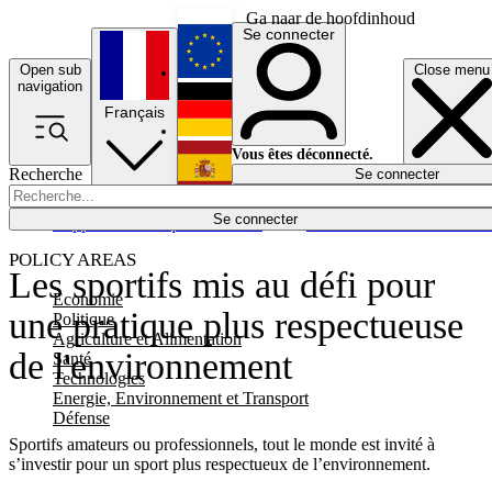
Ga naar de hoofdinhoud
Se connecter
Open sub
Close menu
English
navigation
Français
Deutsch
Vous êtes déconnecté.
Recherche
Se connecter
Español
Lumières éteintes
Se connecter
Rapporteur
Politique
Économie
Newsletters
Evénements
Em
POLICY AREAS
Les sportifs mis au défi pour
Economie
une pratique plus respectueuse
Politique
Agriculture et Alimentation
de l'environnement
Santé
Technologies
Energie, Environnement et Transport
Défense
Sportifs amateurs ou professionnels, tout le monde est invité à
s’investir pour un sport plus respectueux de l’environnement.