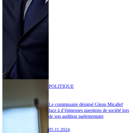
POLITIQUE
Le commissaire désigné Glenn Micallef
face à d’épineuses questions de société lors
de son audition parlementaire
05.11.2024