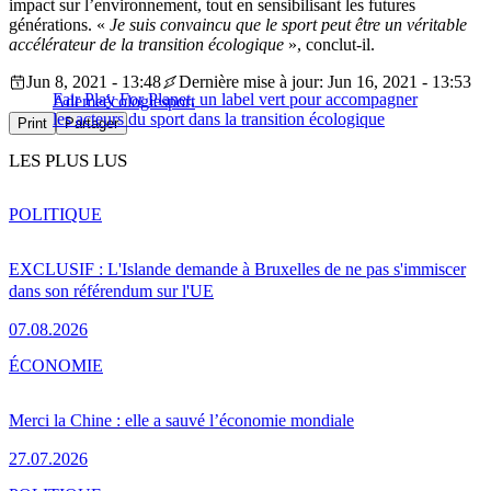
impact sur l’environnement, tout en sensibilisant les futures
générations. «
Je suis convaincu que le sport peut être un véritable
accélérateur de la transition écologique
», conclut-il.
Jun 8, 2021 - 13:48
Dernière mise à jour: Jun 16, 2021 - 13:53
Fair Play For Planet, un label vert pour accompagner
Ademe
écologie
sport
les acteurs du sport dans la transition écologique
Print
Partager
LES PLUS LUS
POLITIQUE
EXCLUSIF : L'Islande demande à Bruxelles de ne pas s'immiscer
dans son référendum sur l'UE
07.08.2026
ÉCONOMIE
Merci la Chine : elle a sauvé l’économie mondiale
27.07.2026