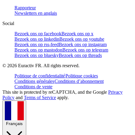
Rapporteur
Newsletters en anglais
Social
Bezoek ons op facebook
Bezoek ons op x
Bezoek ons op linkedin
Bezoek ons op youtube
Bezoek ons op rss-feed
Bezoek ons op instagram
Bezoek ons op mastodon
Bezoek ons op telegram
Bezoek ons op bluesky
Bezoek ons op threads
©
2026
Euractiv FR. All rights reserved.
Politique de confidentialité
Politique cookies
Conditions générales
Conditions d’abonnement
Conditions de vente
This site is protected by reCAPTCHA, and the Google
Privacy
Policy
and
Terms of Service
apply.
Français