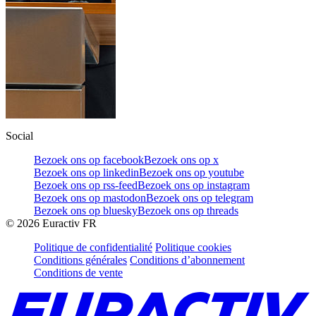
Social
Bezoek ons op facebook
Bezoek ons op x
Bezoek ons op linkedin
Bezoek ons op youtube
Bezoek ons op rss-feed
Bezoek ons op instagram
Bezoek ons op mastodon
Bezoek ons op telegram
Bezoek ons op bluesky
Bezoek ons op threads
©
2026
Euractiv FR
Politique de confidentialité
Politique cookies
Conditions générales
Conditions d’abonnement
Conditions de vente