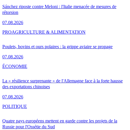
Sánchez riposte contre Meloni : l'Italie menacée de mesures de
rétorsion
07.08.2026
PRO
AGRICULTURE & ALIMENTATION
Poulets, bovins et ours polaires : la grippe aviaire se propage
07.08.2026
ÉCONOMIE
La « résilience surprenante » de l'Allemagne face à la forte hausse
des exportations chinoises
07.08.2026
POLITIQUE
Quatre pays européens mettent en garde contre les projets de la
Russie pour l'Ossétie du Sud