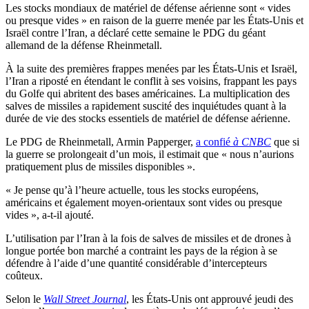
Les stocks mondiaux de matériel de défense aérienne sont « vides
ou presque vides » en raison de la guerre menée par les États-Unis et
Israël contre l’Iran, a déclaré cette semaine le PDG du géant
allemand de la défense Rheinmetall.
À la suite des premières frappes menées par les États-Unis et Israël,
l’Iran a riposté en étendant le conflit à ses voisins, frappant les pays
du Golfe qui abritent des bases américaines. La multiplication des
salves de missiles a rapidement suscité des inquiétudes quant à la
durée de vie des stocks essentiels de matériel de défense aérienne.
Le PDG de Rheinmetall, Armin Papperger,
a confié
à CNBC
que si
la guerre se prolongeait d’un mois, il estimait que « nous n’aurions
pratiquement plus de missiles disponibles ».
« Je pense qu’à l’heure actuelle, tous les stocks européens,
américains et également moyen-orientaux sont vides ou presque
vides », a-t-il ajouté.
L’utilisation par l’Iran à la fois de salves de missiles et de drones à
longue portée bon marché a contraint les pays de la région à se
défendre à l’aide d’une quantité considérable d’intercepteurs
coûteux.
Selon le
Wall Street Journal
, les États-Unis ont approuvé jeudi des