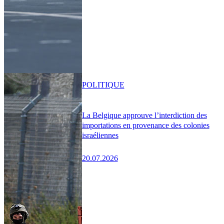
POLITIQUE
La Belgique approuve l’interdiction des
importations en provenance des colonies
israéliennes
20.07.2026