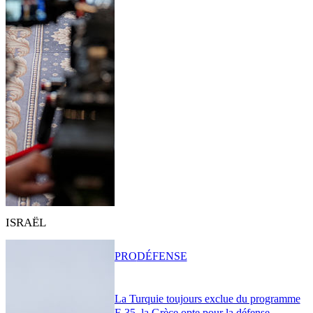
ISRAËL
PRO
DÉFENSE
La Turquie toujours exclue du programme
F-35, la Grèce opte pour la défense