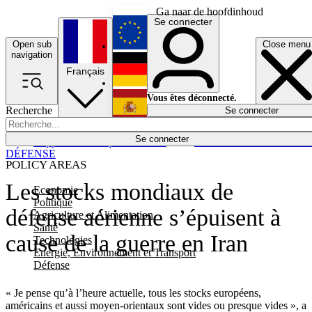
Ga naar de hoofdinhoud
Se connecter
Open sub
Close menu
English
navigation
Français
Deutsch
Vous êtes déconnecté.
Recherche
Se connecter
Español
Lumières éteintes
Se connecter
Rapporteur
Politique
Économie
Newsletters
Evénements
Em
DÉFENSE
POLICY AREAS
Les stocks mondiaux de
Economie
Politique
défense aérienne s’épuisent à
Agriculture et Alimentation
Santé
cause de la guerre en Iran
Technologies
Energie, Environnement et Transport
Défense
« Je pense qu’à l’heure actuelle, tous les stocks européens,
américains et aussi moyen-orientaux sont vides ou presque vides », a