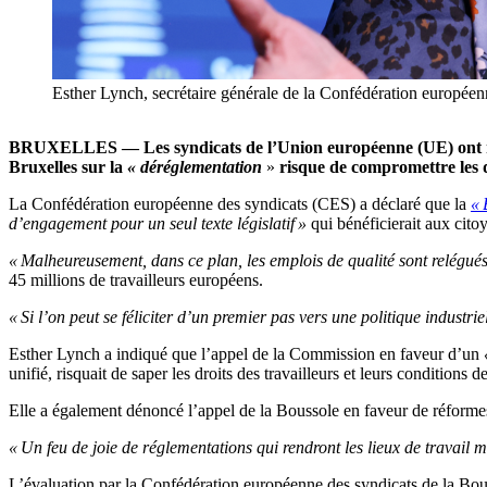
Esther Lynch, secrétaire générale de la Confédération européen
BRUXELLES — Les syndicats de l’Union européenne (UE) ont rej
Bruxelles sur la
« déréglementation
»
risque de compromettre les dr
La Confédération européenne des syndicats (CES) a déclaré que la
« 
d’engagement pour un seul texte législatif »
qui bénéficierait aux citoy
« Malheureusement, dans ce plan, les emplois de qualité sont relégué
45 millions de travailleurs européens.
« Si l’on peut se féliciter d’un premier pas vers une politique industri
Esther Lynch a indiqué que l’appel de la Commission en faveur d’un
«
unifié, risquait de saper les droits des travailleurs et leurs conditions de
Elle a également dénoncé l’appel de la Boussole en faveur de réformes 
« Un feu de joie de réglementations qui rendront les lieux de travail m
L’évaluation par la Confédération européenne des syndicats de la B