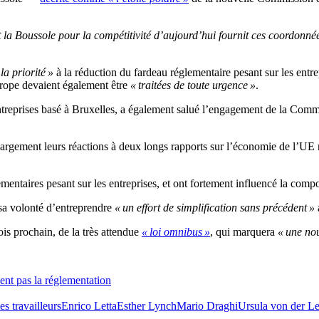
et la Boussole pour la compétitivité d’aujourd’hui fournit ces coordonné
la priorité »
à la réduction du fardeau réglementaire pesant sur les entr
rope devaient également être
« traitées de toute urgence »
.
ntreprises basé à Bruxelles, a également salué l’engagement de la Comm
t largement leurs réactions à deux longs rapports sur l’économie de l’UE 
mentaires pesant sur les entreprises, et ont fortement influencé la comp
 sa volonté d’entreprendre
« un effort de simplification sans précédent »
ois prochain, de la très attendue
« loi omnibus »
, qui marquera
« une nou
sent pas la réglementation
es travailleurs
Enrico Letta
Esther Lynch
Mario Draghi
Ursula von der L