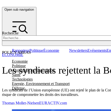
Open sub navigation
Recherche
Rapporteur
Politique
Économie
Newsletters
Evénements
Em
POLICY AREAS
ÉCONOMIE
Economie
Politique
Les syndicats rejettent la 
Agriculture et Alimentation
Santé
Technologies
Energie, Environnement et Transport
Défense
Les syndicats de l’Union européenne (UE) ont rejeté le plan de la Comm
risque de compromettre les droits des travailleurs.
Thomas Moller-Nielsen
EURACTIV.com