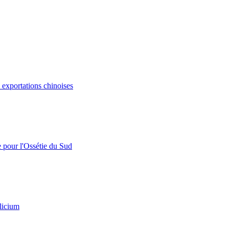
s exportations chinoises
e pour l'Ossétie du Sud
licium