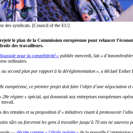
ne des syndicats. [Council of the EU]
eté le plan de la Commission européenne pour relancer l’économ
oits des travailleurs.
Boussole pour la compétitivité »
publiée mercredi, fait
« d’innombrable
ens ordinaires.
s au second plan par rapport à la déréglementation »
, a déclaré Esther
elle européenne, ce premier projet doit faire l’objet d’une négociation e
 28e régime »
spécial, qui donnerait aux entreprises européennes opéra
 travail.
des retraites et sa proposition d’
« initiatives visant à promouvoir l’all
oins sûrs ou forceront les gens à travailler jusqu’à 70 ans ne sauvera pa
oussole —
décrite comme
« l’étoile polaire »
de la nouvelle Commission d