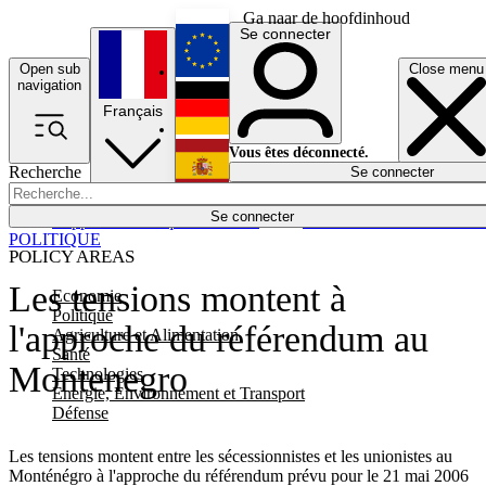
Ga naar de hoofdinhoud
Se connecter
Open sub
Close menu
English
navigation
Français
Deutsch
Vous êtes déconnecté.
Recherche
Se connecter
Español
Lumières éteintes
Se connecter
Rapporteur
Politique
Économie
Newsletters
Evénements
Em
POLITIQUE
POLICY AREAS
Les tensions montent à
Economie
Politique
l'approche du référendum au
Agriculture et Alimentation
Santé
Montenegro
Technologies
Energie, Environnement et Transport
Défense
Les tensions montent entre les sécessionnistes et les unionistes au
Monténégro à l'approche du référendum prévu pour le 21 mai 2006