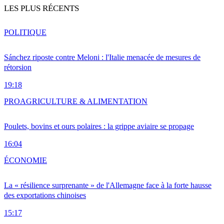
LES PLUS RÉCENTS
POLITIQUE
Sánchez riposte contre Meloni : l'Italie menacée de mesures de
rétorsion
19:18
PRO
AGRICULTURE & ALIMENTATION
Poulets, bovins et ours polaires : la grippe aviaire se propage
16:04
ÉCONOMIE
La « résilience surprenante » de l'Allemagne face à la forte hausse
des exportations chinoises
15:17