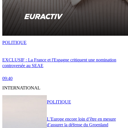
POLITIQUE
EXCLUSIF : La France et l'Espagne critiquent une nomination
controversée au SEAE
09:40
INTERNATIONAL
POLITIQUE
L’Europe encore loin d’être en mesure
d’assurer la défense du Groenland