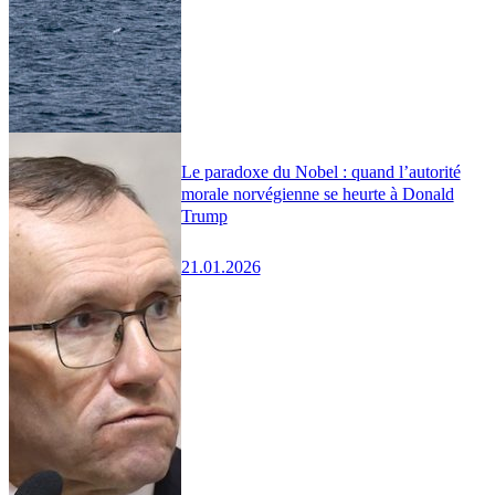
Le paradoxe du Nobel : quand l’autorité
morale norvégienne se heurte à Donald
Trump
21.01.2026