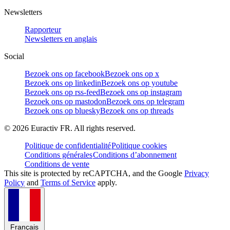
Newsletters
Rapporteur
Newsletters en anglais
Social
Bezoek ons op facebook
Bezoek ons op x
Bezoek ons op linkedin
Bezoek ons op youtube
Bezoek ons op rss-feed
Bezoek ons op instagram
Bezoek ons op mastodon
Bezoek ons op telegram
Bezoek ons op bluesky
Bezoek ons op threads
©
2026
Euractiv FR. All rights reserved.
Politique de confidentialité
Politique cookies
Conditions générales
Conditions d’abonnement
Conditions de vente
This site is protected by reCAPTCHA, and the Google
Privacy
Policy
and
Terms of Service
apply.
Français