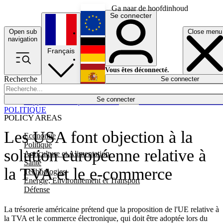
Ga naar de hoofdinhoud
Se connecter
Open sub
Close menu
English
navigation
Français
Deutsch
Vous êtes déconnecté.
Recherche
Se connecter
Español
Lumières éteintes
Se connecter
Rapporteur
Politique
Économie
Newsletters
Evénements
Em
POLITIQUE
POLICY AREAS
Les USA font objection à la
Economie
Politique
solution européenne relative à
Agriculture et Alimentation
Santé
la TVA et le e-commerce
Technologies
Energie, Environnement et Transport
Défense
La trésorerie américaine prétend que la proposition de l'UE relative à
la TVA et le commerce électronique, qui doit être adoptée lors du