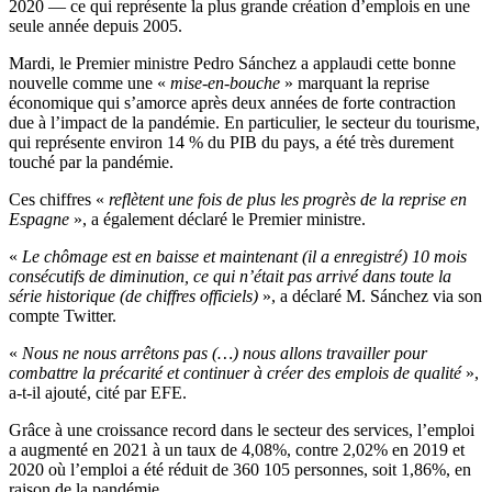
2020 — ce qui représente la plus grande création d’emplois en une
seule année depuis 2005.
Mardi, le Premier ministre Pedro Sánchez a applaudi cette bonne
nouvelle comme une «
mise-en-bouche
» marquant la reprise
économique qui s’amorce après deux années de forte contraction
due à l’impact de la pandémie. En particulier, le secteur du tourisme,
qui représente environ 14 % du PIB du pays, a été très durement
touché par la pandémie.
Ces chiffres «
reflètent une fois de plus les progrès de la reprise en
Espagne
», a également déclaré le Premier ministre.
«
Le chômage est en baisse et maintenant (il a enregistré) 10 mois
consécutifs de diminution, ce qui n’était pas arrivé dans toute la
série historique (de chiffres officiels)
», a déclaré M. Sánchez via son
compte Twitter.
«
Nous ne nous arrêtons pas (…) nous allons travailler pour
combattre la précarité et continuer à créer des emplois de qualité
»,
a-t-il ajouté, cité par EFE.
Grâce à une croissance record dans le secteur des services, l’emploi
a augmenté en 2021 à un taux de 4,08%, contre 2,02% en 2019 et
2020 où l’emploi a été réduit de 360 105 personnes, soit 1,86%, en
raison de la pandémie.