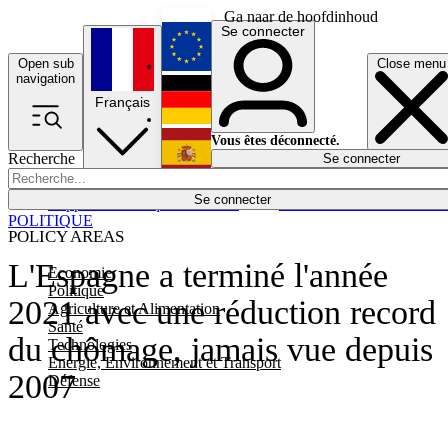
Ga naar de hoofdinhoud
Se connecter
Open sub
Close menu
English
navigation
Français
Deutsch
Vous êtes déconnecté.
Recherche
Se connecter
Español
Lumières éteintes
Se connecter
Rapporteur
Politique
Économie
Newsletters
Evénements
Em
POLITIQUE
POLICY AREAS
L'Espagne a terminé l'année
Economie
Politique
2021 avec une réduction record
Agriculture et Alimentation
Santé
du chômage, jamais vue depuis
Technologies
Energie, Environnement et Transport
2007
Défense