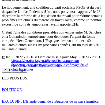
Le gouvernement, une coalition du parti socialiste PSOE et du parti
de gauche Unidas Podemos (Unis nous pouvons) a approuvé le 28
décembre la réforme de la législation du travail pour réduire certains
problèmes structurels du marché du travail local, comme un nombre
excessif de contrats temporaires, avait rapporté EFE.
C’était l’une des conditions préalables convenues entre M. Sánchez
et la Commission européenne pour débloquer l’argent du fonds
européen Next Generation. L’Espagne s’est vu attribuer 140
milliards d’euros sur les six prochaines années, sur un total de 750
milliards d’euros.
Jan 5, 2022 - 08:16
Dernière mise à jour: May 6, 2024 - 20:01
Ursula Von der Leyen félicite l’Italie pour son
Politique
Chine
chômage
Espagne
International
économie croissante, mais critique le chômage élevé
NextGenerationEU
Pedro Sánchez
chez les jeunes
Print
Partager
LES PLUS LUS
POLITIQUE
EXCLUSIF : L'Islande demande à Bruxelles de ne pas s'immiscer