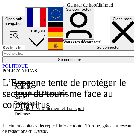
Ga naar de hoofdinhoud
Se connecter
Open sub
Close menu
English
navigation
Français
Deutsch
Vous êtes déconnecté.
Recherche
Se connecter
Español
Lumières éteintes
Se connecter
Rapporteur
Politique
Économie
Newsletters
Evénements
Em
POLITIQUE
POLICY AREAS
L’Espagne tente de protéger le
Economie
Politique
secteur du tourisme face au
Agriculture et Alimentation
Santé
coronavirus
Technologies
Energie, Environnement et Transport
Défense
L’actu en capitales décrypte l’info de toute l’Europe, grâce au réseau
de rédactions d’
Euractiv
.