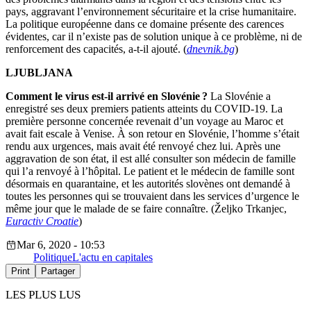
pays, aggravant l’environnement sécuritaire et la crise humanitaire.
La politique européenne dans ce domaine présente des carences
évidentes, car il n’existe pas de solution unique à ce problème, ni de
renforcement des capacités, a-t-il ajouté. (
dnevnik.bg
)
LJUBLJANA
Comment le virus est-il arrivé en Slovénie ?
La Slovénie a
enregistré ses deux premiers patients atteints du COVID-19. La
première personne concernée revenait d’un voyage au Maroc et
avait fait escale à Venise. À son retour en Slovénie, l’homme s’était
rendu aux urgences, mais avait été renvoyé chez lui. Après une
aggravation de son état, il est allé consulter son médecin de famille
qui l’a renvoyé à l’hôpital. Le patient et le médecin de famille sont
désormais en quarantaine, et les autorités slovènes ont demandé à
toutes les personnes qui se trouvaient dans les services d’urgence le
même jour que le malade de se faire connaître. (Željko Trkanjec,
Euractiv Croatie
)
Mar 6, 2020 - 10:53
Politique
L'actu en capitales
Print
Partager
LES PLUS LUS