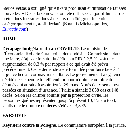
Stelios Petsas a souligné qu’Ankara produisait et diffusait de fausses
nouvelles. « Des « fake news » ont été diffusées aujourd’hui sur de
prétendues blessures dues à des tirs du côté grec. Je le nie
catégoriquement », a-t-il déclaré. (Sarantis Michalopoulos,
Euractiv.com
)
ROME
Dérapage budgétaire dû au COVID-19.
Le ministre de
l’Économie, Roberto Gualtieri, a demandé à la Commission, dans
une lettre, d’ajuster le ratio du déficit au PIB à 2,5 %, soit une
augmentation de 0,3 % par rapport à ce qui avait été prévu
précédemment. Cette demande a été formulée pour faire face à l’
urgence liée au coronavirus en Italie. Le gouvernement a également
décidé de suspendre le référendum pour réduire le nombre de
députés qui aurait dû avoir lieu le 29 mars. Après deux semaines
passées en situation d’urgence, l’Italie a signalé 3 858 cas et 148
décès. Selon les chiffres fournis par la protection civile, les
personnes guéries représentent jusqu’à présent 10,7 % du total,
tandis que le nombre de décès s’élève à 3,8 %.
VARSOVIE
Reynders contre la Pologne.
Le commissaire européen à la justice,