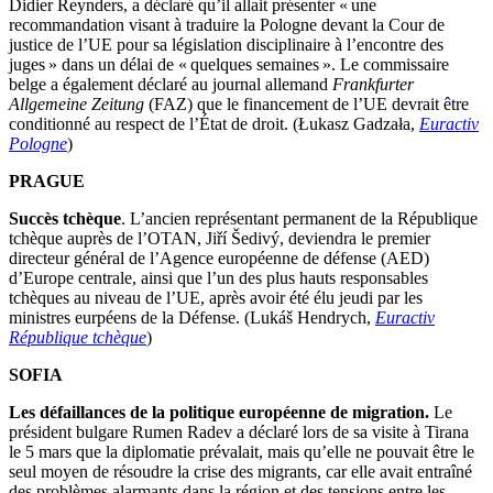
Didier Reynders, a déclaré qu’il allait présenter « une
recommandation visant à traduire la Pologne devant la Cour de
justice de l’UE pour sa législation disciplinaire à l’encontre des
juges » dans un délai de « quelques semaines ». Le commissaire
belge a également déclaré au journal allemand
Frankfurter
Allgemeine Zeitung
(FAZ) que le financement de l’UE devrait être
conditionné au respect de l’État de droit. (Łukasz Gadzała,
Euractiv
Pologne
)
PRAGUE
Succès tchèque
. L’ancien représentant permanent de la République
tchèque auprès de l’OTAN, Jiří Šedivý, deviendra le premier
directeur général de l’Agence européenne de défense (AED)
d’Europe centrale, ainsi que l’un des plus hauts responsables
tchèques au niveau de l’UE, après avoir été élu jeudi par les
ministres eurpéens de la Défense. (Lukáš Hendrych,
Euractiv
République tchèque
)
SOFIA
Les défaillances de la politique européenne de migration.
Le
président bulgare Rumen Radev a déclaré lors de sa visite à Tirana
le 5 mars que la diplomatie prévalait, mais qu’elle ne pouvait être le
seul moyen de résoudre la crise des migrants, car elle avait entraîné
des problèmes alarmants dans la région et des tensions entre les