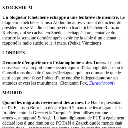
STOCKHOLM
Un blogueur tchétchène échappe à une tentative de meurtre.
Le
blogueur tchétchène Tumso Abdurahmanov, virulent détracteur du
président russe Vladimir Poutine et du leader tchétchène Ramzan
Kadyrov, qui se cachait en Suède, a échappé à une tentative de
meurtre la semaine dernière après avoir été la cible d’un attentat, a
rapporté la radio suédoise le 4 mars. (Pekka Vänttinen)
LONDRES
Demande d’enquête sur « l’islamophobie » des Tories.
Le parti
conservateur a un problème « systémique » d’islamophobie, selon le
Conseil musulman de Grande-Bretagne, qui a recommandé que le
parti au pouvoir fasse l’objet d’une enquête indépendante sur ses
attitudes envers les musulmans. (Benjamin Fox,
Euractiv.com
)
MADRID
Quand les migrants deviennent des armes.
Le Haut représentant
de l’UE, Josep Borrell, a déclaré jeudi 5 mars que les migrants à la
frontière entre la Grèce et la Turquie étaient utilisés comme «
armes », a rapporté
Euroefe
. Le haut diplomate de l’UE a également
déclaré lors d’une réunion de l’OTAN à Zagreb que le monde était