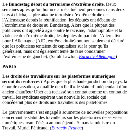
Le Bundestag débat du terrorisme d’extrême droite.
Deux
semaines après qu’un homme armé a tué neuf personnes dans deux
bars à chicha, la pire attaque terroriste d’extrême droite en
l’Allemagne depuis la réunification, les députés ont débattu de
l’extrémisme de droite au Bundestag. Alors que la plupart des
politiciens ont appelé à agir contre le racisme, l’islamophobie et la
violence de d’extrême droite, les députés du parti de l’Alternative
pour l’Allemagne (AfD, extrême droite) ont non seulement déclaré
que les politiciens tentaient de capitaliser sur la peur qu’ils
généraient, mais ont également tenté de faire condamner
l’extrémisme de gauche). (Sarah Lawton,
Euractiv Allemagne
)
PARIS
Les droits des travailleurs sur les plateformes numériques
seront-ils renforcés ?
Après que la plus haute juridiction du pays, la
Cour de cassation, a qualifié de « fictif » le statut d’indépendant d’un
ancien chauffeur Uber et a reclassé son contrat comme un contrat de
travail, les syndicats espèrent une nouvelle loi sociale qui
concéderait plus de droits aux travailleurs des plateformes.
Le gouvernement s’est engagé à soumettre de nouvelles propositions
concernant le statut des travailleurs sur les plateformes de services
numériques avant l’été, a annoncé jeudi 5 mars la ministre du
Travail, Muriel Pénicaud. (
Euractiv France
)