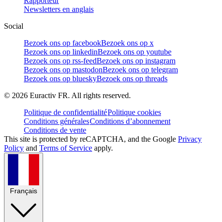
Rapporteur
Newsletters en anglais
Social
Bezoek ons op facebook
Bezoek ons op x
Bezoek ons op linkedin
Bezoek ons op youtube
Bezoek ons op rss-feed
Bezoek ons op instagram
Bezoek ons op mastodon
Bezoek ons op telegram
Bezoek ons op bluesky
Bezoek ons op threads
©
2026
Euractiv FR. All rights reserved.
Politique de confidentialité
Politique cookies
Conditions générales
Conditions d’abonnement
Conditions de vente
This site is protected by reCAPTCHA, and the Google
Privacy
Policy
and
Terms of Service
apply.
Français