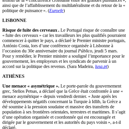
témoin de la « concurrence croissante entre les grandes puissances »,
ainsi que de l’affaiblissement du multilatéralisme et du retour de la «
politique de puissance ». (
Euroefe
)
LISBONNE
Risque de fuite des cerveaux .
Le Portugal risque de connaître une
« fuite des cerveaux » car les travailleurs les plus qualifiés pourraient
commencer à quitter le pays, a déclaré le Premier ministre portugais,
António Costa, lors d’une conférence organisée à Lisbonne à
l’occasion du 30e anniversaire du journal
Público
, jeudi 5 mars.
Pour y remédier, le Premier ministre a souligné l’importance pour le
gouvernement, les employeurs et les syndicats de parvenir à un
accord sur la politique des revenus. (Sara Madeira,
lusa.pt
)
ATHÈNES
Une menace « asymétrique ».
Le porte-parole du gouvernement
grec, Stelios Petsas, a déclaré que la Grèce était confrontée à une «
menace asymétrique » depuis vendredi dernier. « Juste après les
développements négatifs concernant la Turquie à Idlib, la Grèce a
été soumise à la pression soudaine et massive des transferts de
population à ses frontières orientales, terrestres et maritimes. Il s’agit
d’une opération organisée et coordonnée qui est encouragée et
dirigée par le gouvernement et les autorités du pays voisin », a-t-il
déclaré.