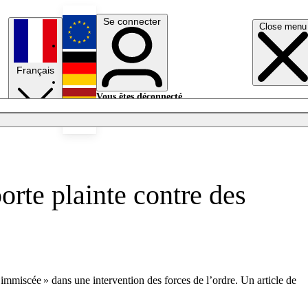
Se connecter
Close menu
English
Français
Deutsch
Vous êtes déconnecté.
Se connecter
Español
Lumières éteintes
rte plainte contre des
t immiscée » dans une intervention des forces de l’ordre. Un article de