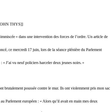
AFP/JOHN THYS]]
t immiscée » dans une intervention des forces de l’ordre. Un article de
oncé, ce mercredi 17 juin, lors de la séance plénière du Parlement
 : « J’ai vu neuf policiers harceler deux jeunes noirs. »
m’ont brutalement poussée contre le mur. Ils ont violemment pris mon sac
tée au Parlement européen : « Alors qu’il avait en main mes deux