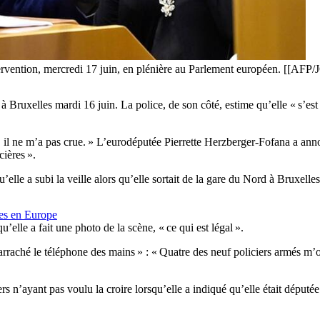
ntervention, mercredi 17 juin, en plénière au Parlement européen. [[
 à Bruxelles mardi 16 juin. La police, de son côté, estime qu’elle « s’es
, il ne m’a pas crue. » L’eurodéputée Pierrette Herzberger-Fofana a ann
cières ».
elle a subi la veille alors qu’elle sortait de la gare du Nord à Bruxelles
res en Europe
’elle a fait une photo de la scène, « ce qui est légal ».
nt « arraché le téléphone des mains » : « Quatre des neuf policiers armés 
ciers n’ayant pas voulu la croire lorsqu’elle a indiqué qu’elle était dépu