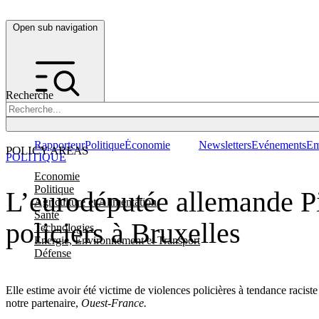
Open sub navigation
Recherche
Rapporteur
Politique
Économie
Newsletters
Evénements
Em
POLICY AREAS
POLITIQUE
Economie
Politique
L’eurodéputée allemande Pi
Agriculture et Alimentation
Santé
policiers à Bruxelles
Technologies
Energie, Environnement et Transport
Défense
Elle estime avoir été victime de violences policières à tendance raciste
notre partenaire,
Ouest-France.