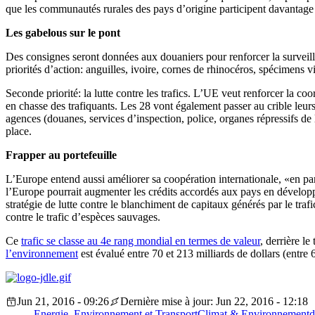
que les communautés rurales des pays d’origine participent davantage à
Les gabelous sur le pont
Des consignes seront données aux douaniers pour renforcer la surveillan
priorités d’action: anguilles, ivoire, cornes de rhinocéros, spécimens 
Seconde priorité: la lutte contre les trafics. L’UE veut renforcer la c
en chasse des trafiquants. Les 28 vont également passer au crible leurs 
agences (douanes, services d’inspection, police, organes répressifs de
place.
Frapper au portefeuille
L’Europe entend aussi améliorer sa coopération internationale, «en part
l’Europe pourrait augmenter les crédits accordés aux pays en développe
stratégie de lutte contre le blanchiment de capitaux générés par le tra
contre le trafic d’espèces sauvages.
Ce
trafic se classe au 4e rang mondial en termes de valeur
, derrière l
l’environnement
est évalué entre 70 et 213 milliards de dollars (entre 
Jun 21, 2016 - 09:26
Dernière mise à jour: Jun 22, 2016 - 12:18
Energie, Environnement et Transport
Climat & Environnement
d