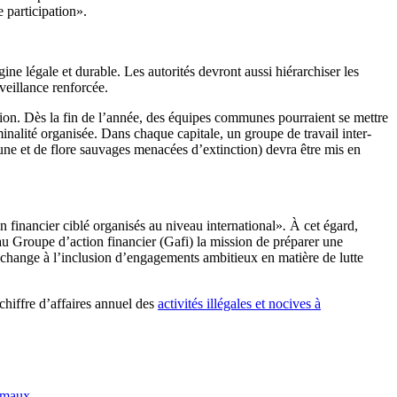
 participation».
ne légale et durable. Les autorités devront aussi hiérarchiser les
veillance renforcée.
ssion. Dès la fin de l’année, des équipes communes pourraient se mettre
minalité organisée. Dans chaque capitale, un groupe de travail inter-
aune et de flore sauvages menacées d’extinction) devra être mis en
n financier ciblé organisés au niveau international»
.
À cet égard,
au Groupe d’action financier (Gafi) la mission de préparer une
e-échange à l’inclusion d’engagements ambitieux en matière de lutte
 chiffre d’affaires annuel des
activités illégales et nocives à
nimaux