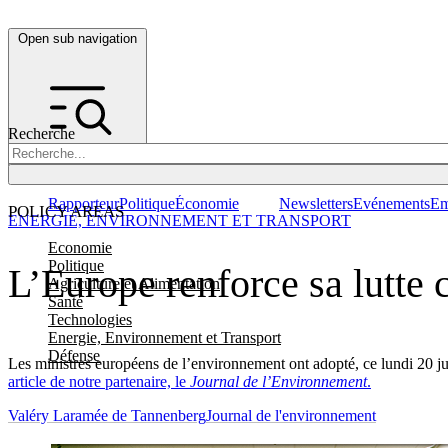
Open sub navigation
Recherche
Rapporteur
Politique
Économie
Newsletters
Evénements
Em
POLICY AREAS
ENERGIE, ENVIRONNEMENT ET TRANSPORT
Economie
Politique
L’Europe renforce sa lutte 
Agriculture et Alimentation
Santé
Technologies
Energie, Environnement et Transport
Défense
Les ministres européens de l’environnement ont adopté, ce lundi 20 ju
article de notre partenaire, le
Journal de l’Environnement
.
Valéry Laramée de Tannenberg
Journal de l'environnement