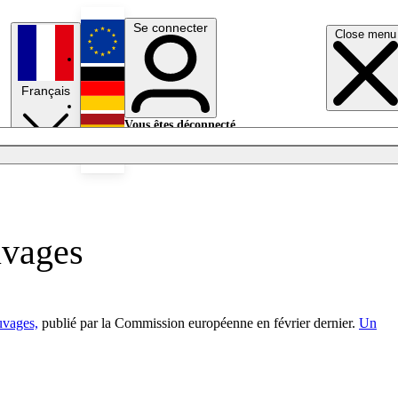
Se connecter
Close menu
English
Français
Deutsch
Vous êtes déconnecté.
Se connecter
Español
Lumières éteintes
uvages
uvages,
publié par la Commission européenne en février dernier.
Un