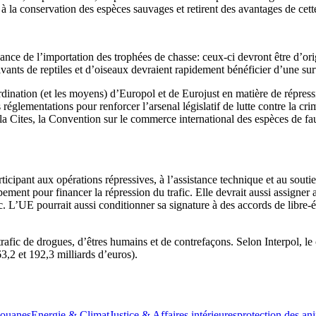
 la conservation des espèces sauvages et retirent des avantages de cette
ce de l’importation des trophées de chasse: ceux-ci devront être d’origi
vivants de reptiles et d’oiseaux devraient rapidement bénéficier d’une sur
oordination (et les moyens) d’Europol et de Eurojust en matière de répre
réglementations pour renforcer l’arsenal législatif de lutte contre la cri
 la Cites, la Convention sur le commerce international des espèces de f
icipant aux opérations répressives, à l’assistance technique et au soutie
ment pour financer la répression du trafic. Elle devrait aussi assigner 
fic. L’UE pourrait aussi conditionner sa signature à des accords de libr
e trafic de drogues, d’êtres humains et de contrefaçons. Selon Interpol, le
63,2 et 192,3 milliards d’euros).
ouanes
Energie & Climat
Justice & Affaires intérieures
protection des a