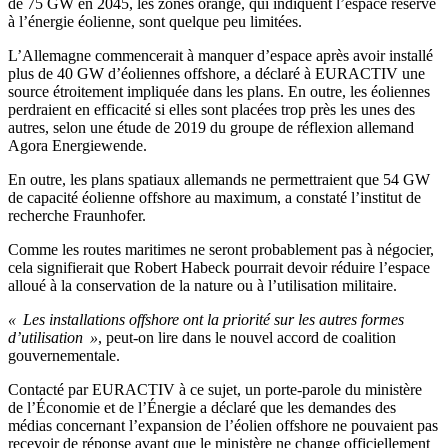
de 75 GW en 2045, les zones orange, qui indiquent l’espace réservé
à l’énergie éolienne, sont quelque peu limitées.
L’Allemagne commencerait à manquer d’espace après avoir installé
plus de 40 GW d’éoliennes offshore, a déclaré à EURACTIV une
source étroitement impliquée dans les plans. En outre, les éoliennes
perdraient en efficacité si elles sont placées trop près les unes des
autres, selon une étude de 2019 du groupe de réflexion allemand
Agora Energiewende.
En outre, les plans spatiaux allemands ne permettraient que 54 GW
de capacité éolienne offshore au maximum, a constaté l’institut de
recherche Fraunhofer.
Comme les routes maritimes ne seront probablement pas à négocier,
cela signifierait que Robert Habeck pourrait devoir réduire l’espace
alloué à la conservation de la nature ou à l’utilisation militaire.
« Les installations offshore ont la priorité sur les autres formes
d’utilisation »
, peut-on lire dans le nouvel accord de coalition
gouvernementale.
Contacté par EURACTIV à ce sujet, un porte-parole du ministère
de l’Économie et de l’Énergie a déclaré que les demandes des
médias concernant l’expansion de l’éolien offshore ne pouvaient pas
recevoir de réponse avant que le ministère ne change officiellement