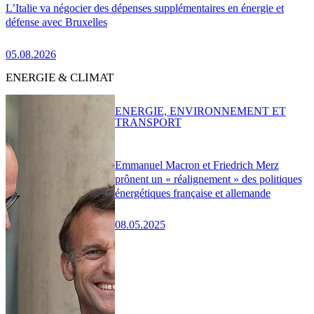
L’Italie va négocier des dépenses supplémentaires en énergie et
défense avec Bruxelles
05.08.2026
ENERGIE & CLIMAT
ENERGIE, ENVIRONNEMENT ET
TRANSPORT
Emmanuel Macron et Friedrich Merz
prônent un « réalignement » des politiques
énergétiques française et allemande
08.05.2025