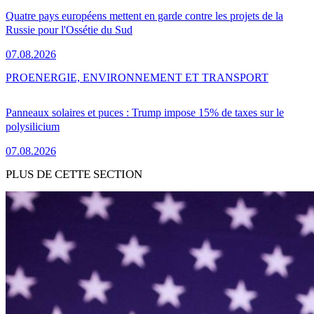
Quatre pays européens mettent en garde contre les projets de la
Russie pour l'Ossétie du Sud
07.08.2026
PRO
ENERGIE, ENVIRONNEMENT ET TRANSPORT
Panneaux solaires et puces : Trump impose 15% de taxes sur le
polysilicium
07.08.2026
PLUS DE CETTE SECTION