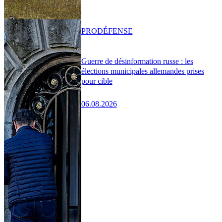
PRO
DÉFENSE
Guerre de désinformation russe : les
élections municipales allemandes prises
pour cible
06.08.2026