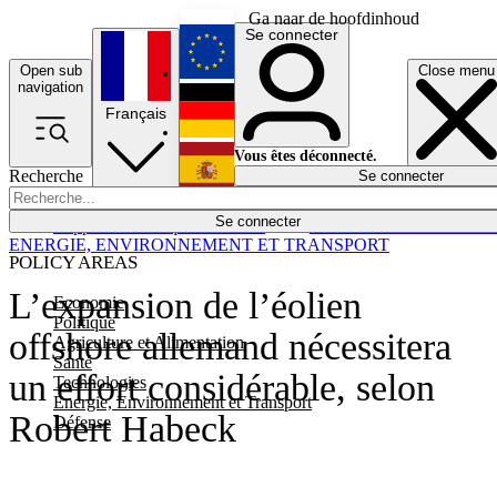
Ga naar de hoofdinhoud
Se connecter
Open sub
Close menu
English
navigation
Français
Deutsch
Vous êtes déconnecté.
Recherche
Se connecter
Español
Lumières éteintes
Se connecter
Rapporteur
Politique
Économie
Newsletters
Evénements
Em
ENERGIE, ENVIRONNEMENT ET TRANSPORT
POLICY AREAS
L’expansion de l’éolien
Economie
Politique
offshore allemand nécessitera
Agriculture et Alimentation
Santé
un effort considérable, selon
Technologies
Energie, Environnement et Transport
Robert Habeck
Défense