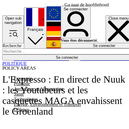
Ga naar de hoofdinhoud
Se connecter
Open sub
Close menu
English
navigation
Français
Deutsch
Vous êtes déconnecté.
Recherche
Se connecter
Español
Lumières éteintes
Se connecter
Rapporteur
Politique
Économie
Newsletters
Evénements
Em
POLITIQUE
POLICY AREAS
L'Expresso : En direct de Nuuk
Economie
Politique
: les Youtubeurs et les
Agriculture et Alimentation
Santé
casquettes MAGA envahissent
Technologies
Energie, Environnement et Transport
le Groenland
Défense