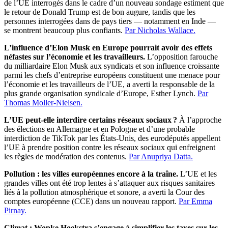
de l’UE interrogés dans le cadre d’un nouveau sondage estiment que
le retour de Donald Trump est de bon augure, tandis que les
personnes interrogées dans de pays tiers — notamment en Inde —
se montrent beaucoup plus confiants.
Par Nicholas Wallace.
L’influence d’Elon Musk en Europe pourrait avoir des effets
néfastes sur l’économie et les travailleurs.
L’opposition farouche
du milliardaire Elon Musk aux syndicats et son influence croissante
parmi les chefs d’entreprise européens constituent une menace pour
l’économie et les travailleurs de l’UE, a averti la responsable de la
plus grande organisation syndicale d’Europe, Esther Lynch.
Par
Thomas Moller-Nielsen.
L’UE peut-elle interdire certains réseaux sociaux ?
À l’approche
des élections en Allemagne et en Pologne et d’une probable
interdiction de TikTok par les États-Unis, des eurodéputés appellent
l’UE à prendre position contre les réseaux sociaux qui enfreignent
les règles de modération des contenus.
Par Anupriya Datta.
Pollution : les villes européennes encore à la traîne.
L’UE et les
grandes villes ont été trop lentes à s’attaquer aux risques sanitaires
liés à la pollution atmosphérique et sonore, a averti la Cour des
comptes européenne (CCE) dans un nouveau rapport.
Par Emma
Pirnay.
Climat : Wopke Hoekstra s’engage à simplifier les taxes sur les