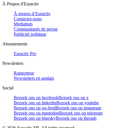
À Propos d'Euractiv
À propos d’Euractiv
Contactez-nous
Mediahuis
Communiqués de presse
Publicité politique
Abonnements
Euractiv Pro
Newsletters
Rapporteur
Newsletters en anglais
Social
Bezoek ons op facebook
Bezoek ons op x
Bezoek ons op linkedin
Bezoek ons op youtube
Bezoek ons op rss-feed
Bezoek ons op instagram
Bezoek ons op mastodon
Bezoek ons op telegram
Bezoek ons op bluesky
Bezoek ons op threads
©
2026
Euractiv FR. All rights reserved.