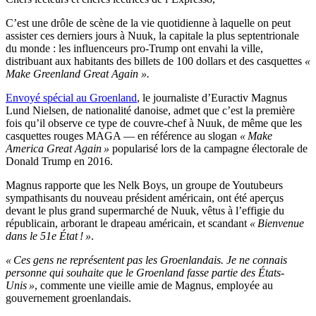
C’est une drôle de scène de la vie quotidienne à laquelle on peut
assister ces derniers jours à Nuuk, la capitale la plus septentrionale
du monde : les influenceurs pro-Trump ont envahi la ville,
distribuant aux habitants des billets de 100 dollars et des casquettes
«
Make Greenland Great Again ».
Envoyé spécial au Groenland
, le journaliste d’Euractiv Magnus
Lund Nielsen, de nationalité danoise, admet que c’est la première
fois qu’il observe ce type de couvre-chef à Nuuk, de même que les
casquettes rouges MAGA — en référence au slogan
« Make
America Great Again »
popularisé lors de la campagne électorale de
Donald Trump en 2016.
Magnus rapporte que les Nelk Boys, un groupe de Youtubeurs
sympathisants du nouveau président américain, ont été aperçus
devant le plus grand supermarché de Nuuk, vêtus à l’effigie du
républicain, arborant le drapeau américain, et scandant
« Bienvenue
dans le 51e État ! »
.
« Ces gens ne représentent pas les Groenlandais. Je ne connais
personne qui souhaite que le Groenland fasse partie des États-
Unis »
, commente une vieille amie de Magnus, employée au
gouvernement groenlandais.