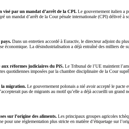
en visé par un mandat d’arrêt de la CPI.
Le gouvernement italien a pr
gré un mandat d’arrêt de la Cour pénale internationale (CPI) délivré à 
 pays.
Dans un entretien accordé à Euractiv, le directeur adjoint du p
se économique. La désindustrialisation a déjà entraîné des milliers de 
e aux réformes judiciaires du PiS.
Le Tribunal de l’UE maintient l’am
intes quotidiennes imposées par la chambre disciplinaire de la Cour su
 la migration.
Le gouvernement polonais a nié avoir accepté le pacte euro
’accepterait pas de migrants au motif qu’elle a déjà accueilli un gran
es sur l’origine des aliments.
Les principaux groupes agricoles tchèq
nne pour une réglementation plus stricte en matière d’étiquetage sur l’or