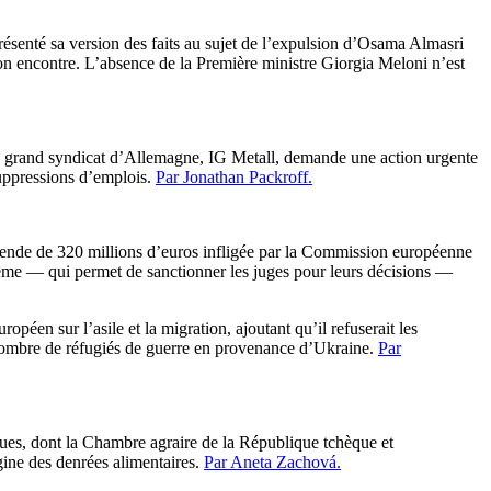
ésenté sa version des faits au sujet de l’expulsion d’Osama Almasri
son encontre. L’absence de la Première ministre Giorgia Meloni n’est
lus grand syndicat d’Allemagne, IG Metall, demande une action urgente
suppressions d’emplois.
Par Jonathan Packroff.
ende de 320 millions d’euros infligée par la Commission européenne
prême — qui permet de sanctionner les juges pour leurs décisions —
péen sur l’asile et la migration, ajoutant qu’il refuserait les
d nombre de réfugiés de guerre en provenance d’Ukraine.
Par
ues, dont la Chambre agraire de la République tchèque et
igine des denrées alimentaires.
Par Aneta Zachová.