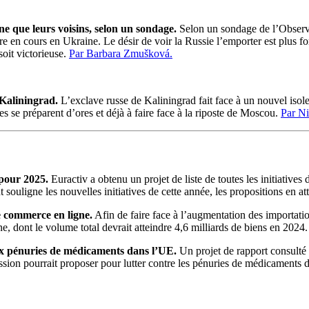
e que leurs voisins, selon un sondage.
Selon un sondage de l’Obser
e en cours en Ukraine. Le désir de voir la Russie l’emporter est plus fo
oit victorieuse.
Par Barbara Zmušková.
 Kaliningrad.
L’exclave russe de Kaliningrad fait face à un nouvel isole
es se préparent d’ores et déjà à faire face à la riposte de Moscou.
Par Ni
pour 2025.
Euractiv a obtenu un projet de liste de toutes les initiati
ouligne les nouvelles initiatives de cette année, les propositions en at
e commerce en ligne.
Afin de faire face à l’augmentation des importat
e, dont le volume total devrait atteindre 4,6 milliards de biens en 2024
 pénuries de médicaments dans l’UE.
Un projet de rapport consulté 
ssion pourrait proposer pour lutter contre les pénuries de médicaments