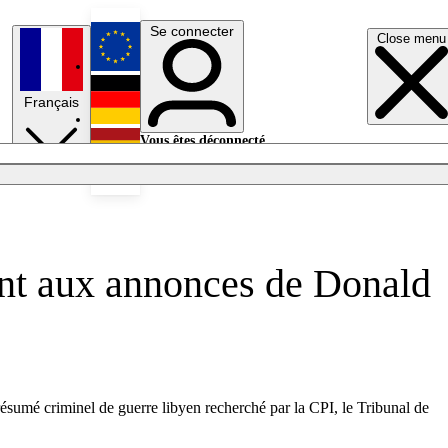
Se connecter
Close menu
English
Français
Deutsch
Vous êtes déconnecté.
Se connecter
Español
Lumières éteintes
ent aux annonces de Donald
ésumé criminel de guerre libyen recherché par la CPI, le Tribunal de