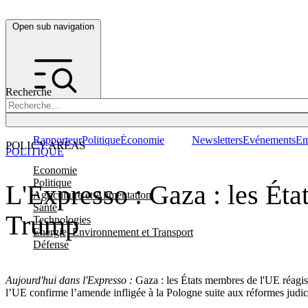
Open sub navigation
Recherche
Rapporteur
Politique
Économie
Newsletters
Evénements
Em
POLICY AREAS
POLITIQUE
Economie
Politique
L'Expresso : Gaza : les Ét
Agriculture et Alimentation
Santé
Trump
Technologies
Energie, Environnement et Transport
Défense
Aujourd'hui dans l'Expresso :
Gaza : les États membres de l'UE réagis
l’UE confirme l’amende infligée à la Pologne suite aux réformes judic