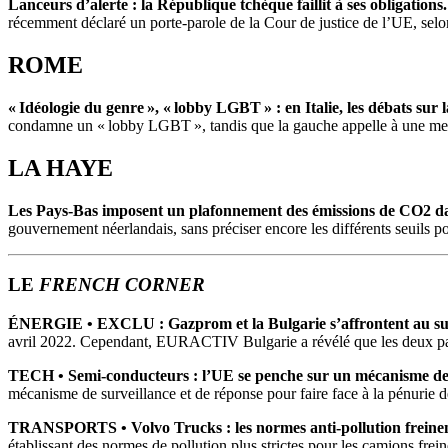
Lanceurs d’alerte : la République tchèque faillit à ses obligations.
récemment déclaré un porte-parole de la Cour de justice de l’UE, sel
ROME
« Idéologie du genre », « lobby LGBT » : en Italie, les débats sur 
condamne un « lobby LGBT », tandis que la gauche appelle à une meil
LA HAYE
Les Pays-Bas imposent un plafonnement des émissions de CO2 dan
gouvernement néerlandais, sans préciser encore les différents seuils 
LE
FRENCH CORNER
É
NERGIE
• EXCLU : Gazprom et la Bulgarie s’affrontent au suj
avril 2022. Cependant, ЕURACTIV Bulgarie a révélé que les deux pays
TECH •
Semi-conducteurs : l’UE se penche sur un mécanisme de 
mécanisme de surveillance et de réponse pour faire face à la pénuri
TRANSPORTS • Volvo Trucks : les normes anti-pollution freinent l
établissant des normes de pollution plus strictes pour les camions frei