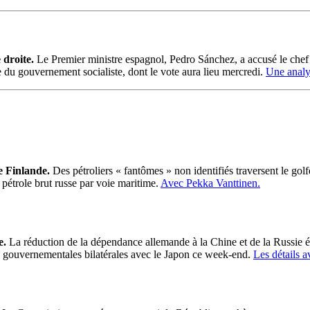
 droite.
Le Premier ministre espagnol, Pedro Sánchez, a accusé le chef 
du gouvernement socialiste, dont le vote aura lieu mercredi.
Une analy
e Finlande.
Des pétroliers « fantômes » non identifiés traversent le gol
 pétrole brut russe par voie maritime.
Avec Pekka Vanttinen.
e.
La réduction de la dépendance allemande à la Chine et de la Russie étai
ns gouvernementales bilatérales avec le Japon ce week-end.
Les détails 