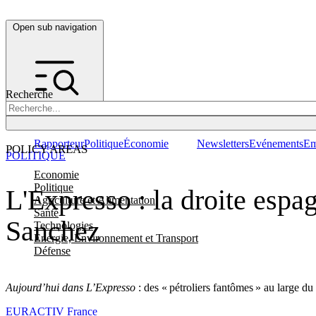
Open sub navigation
Recherche
Rapporteur
Politique
Économie
Newsletters
Evénements
Em
POLICY AREAS
POLITIQUE
Economie
Politique
L'Expresso : la droite espa
Agriculture et Alimentation
Santé
Sanchez
Technologies
Energie, Environnement et Transport
Défense
Aujourd’hui dans L’Expresso
: des « pétroliers fantômes » au large d
EURACTIV France