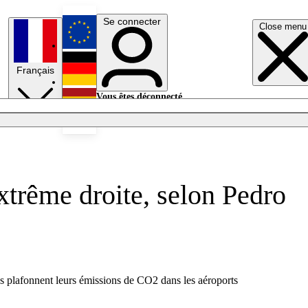
Se connecter
Close menu
English
Français
Deutsch
Vous êtes déconnecté.
Se connecter
Español
Lumières éteintes
extrême droite, selon Pedro
Bas plafonnent leurs émissions de CO2 dans les aéroports