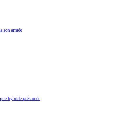
ns son armée
taque hybride présumée