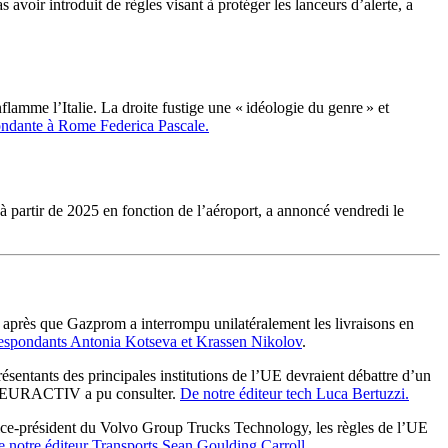
oir introduit de règles visant à protéger les lanceurs d’alerte, a
lamme l’Italie. La droite fustige une « idéologie du genre » et
ondante à Rome Federica Pascale.
 partir de 2025 en fonction de l’aéroport, a annoncé vendredi le
e après que Gazprom a interrompu unilatéralement les livraisons en
espondants Antonia Kotseva et Krassen Nikolov
.
ésentants des principales institutions de l’UE devraient débattre d’un
 qu’EURACTIV a pu consulter.
De notre éditeur tech Luca Bertuzzi.
ice-président du Volvo Group Trucks Technology, les règles de l’UE
 notre éditeur Transports Sean Goulding Carroll.