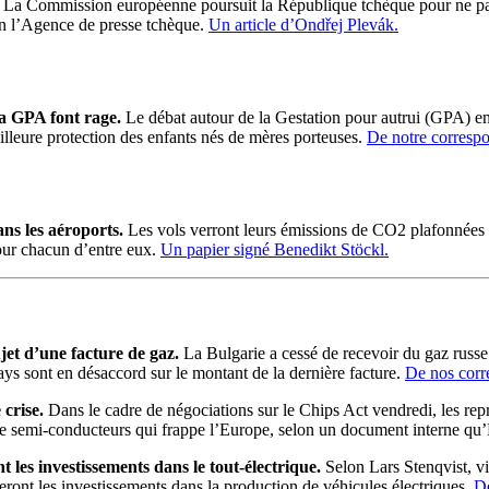
La Commission européenne poursuit la République tchèque pour ne pas av
on l’Agence de presse tchèque.
Un article d’Ondřej Plevák.
la GPA font rage.
Le débat autour de la Gestation pour autrui (GPA) enf
leure protection des enfants nés de mères porteuses.
De notre corresp
s les aéroports.
Les vols verront leurs émissions de CO2 plafonnées à
pour chacun d’entre eux.
Un papier signé Benedikt Stöckl.
et d’une facture de gaz.
La Bulgarie a cessé de recevoir du gaz russ
 sont en désaccord sur le montant de la dernière facture.
De nos corr
crise.
Dans le cadre de négociations sur le Chips Act vendredi, les repr
e de semi-conducteurs qui frappe l’Europe, selon un document interne
es investissements dans le tout-électrique.
Selon Lars Stenqvist, v
neront les investissements dans la production de véhicules électriques.
De