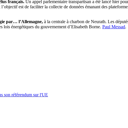
élus français.
Un appel parlementaire transpartisan a été lancé hier pour
l’objectif est de faciliter la collecte de données émanant des plateforme
gie par… l’Allemagne,
à la centrale à charbon de Neurath. Les dépu
ères lois énergétiques du gouvernement d’Elisabeth Borne.
Paul Messad
.
s son référendum sur l'UE