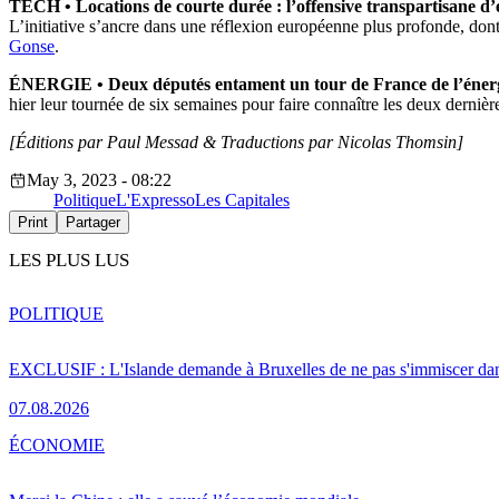
TECH •
Locations de courte durée : l’offensive transpartisane d’
L’initiative s’ancre dans une réflexion européenne plus profonde, dont 
Gonse
.
ÉNERGIE • Deux députés entament un tour de France de l’éner
hier leur tournée de six semaines pour faire connaître les deux derni
[Éditions par Paul Messad &
Traductions par Nicolas Thomsin]
May 3, 2023 - 08:22
Politique
L'Expresso
Les Capitales
Print
Partager
LES PLUS LUS
POLITIQUE
EXCLUSIF : L'Islande demande à Bruxelles de ne pas s'immiscer dan
07.08.2026
ÉCONOMIE