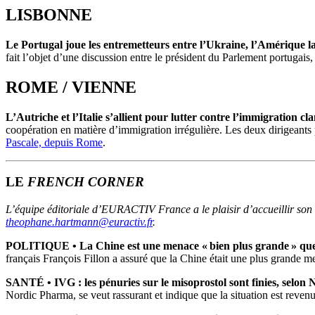
LISBONNE
Le Portugal joue les entremetteurs entre l’Ukraine, l’Amérique lat
fait l’objet d’une discussion entre le président du Parlement portugai
ROME / VIENNE
L’Autriche et l’Italie s’allient pour lutter contre l’immigration cl
coopération en matière d’immigration irrégulière. Les deux dirigeants
Pascale, depuis Rome
.
LE
FRENCH CORNER
L’équipe éditoriale d’EURACTIV France a le plaisir d’accueillir so
theophane.hartmann@euractiv.fr
.
POLITIQUE • La Chine est une menace « bien plus grande » que l
français François Fillon a assuré que la Chine était une plus grande 
SANTÉ •
IVG : les pénuries sur le misoprostol sont finies, selo
Nordic Pharma, se veut rassurant et indique que la situation est reven