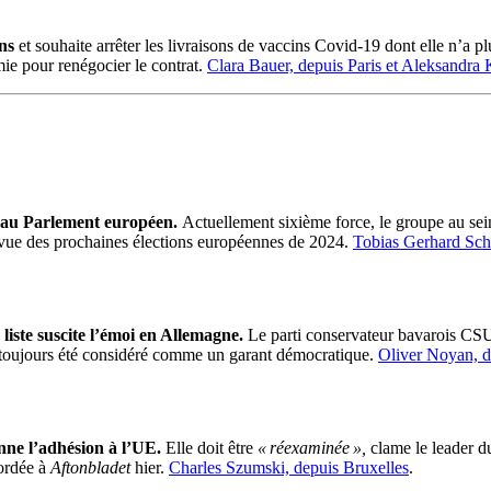
ins
et souhaite arrêter les livraisons de vaccins Covid-19 dont elle n’a p
ie pour renégocier le contrat.
Clara Bauer, depuis Paris et Aleksandra 
e au Parlement européen.
Actuellement sixième force, le groupe au sei
en vue des prochaines élections européennes de 2024.
Tobias Gerhard Schm
liste suscite l’émoi en Allemagne.
Le parti conservateur bavarois CSU 
 toujours été considéré comme un garant démocratique.
Oliver Noyan, d
nne l’adhésion à l’UE.
Elle doit être
« réexaminée »,
clame le leader d
cordée à
Aftonbladet
hier.
Charles Szumski, depuis Bruxelles
.