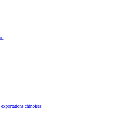
on
s exportations chinoises