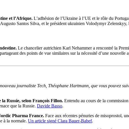
ine et l’Afrique.
L’adhésion de l’Ukraine à l’UE et le rôle du Portugal
s, Augusto Santos Silva, et le président ukrainien Volodymyr Zelenskyy, 
andestine.
Le chancelier autrichien Karl Nehammer a rencontré la Premiè
 partageant des points de vue similaires sur la nécessité d’une nouvell
n nouveau journaliste Tech, Théophane Hartmann, que vous pouvez sui
a Russie, selon François Fillon.
Entendu au cours de la commission d
menace que la Russie
.
Davide Basso
.
n Nordic Pharma France.
Face aux récentes pénuries de misoprostol, une 
ue à la normale.
Un article signé Clara Bauer-Babef
.