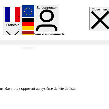
Se connecter
Close menu
English
Français
Deutsch
Vous êtes déconnecté.
Se connecter
Español
Lumières éteintes
élus Bavarois s'opposent au système de tête de liste.