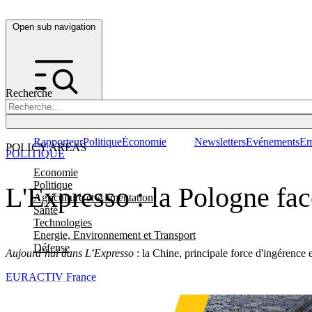
Open sub navigation
Recherche
Rapporteur
Politique
Économie
Newsletters
Evénements
Em
POLICY AREAS
POLITIQUE
Economie
Politique
L'Expresso : la Pologne fac
Agriculture et Alimentation
Santé
Technologies
Energie, Environnement et Transport
Défense
Aujourd’hui dans L’Expresso
: la Chine, principale force d'ingérence e
EURACTIV France