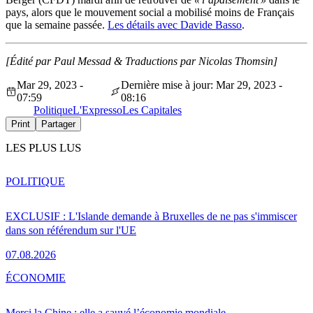
pays, alors que le mouvement social a mobilisé moins de Français
que la semaine passée.
Les détails avec Davide Basso
.
[Édité par Paul Messad &
Traductions par Nicolas Thomsin]
Mar 29, 2023 -
Dernière mise à jour: Mar 29, 2023 -
07:59
08:16
Politique
L'Expresso
Les Capitales
Print
Partager
LES PLUS LUS
POLITIQUE
EXCLUSIF : L'Islande demande à Bruxelles de ne pas s'immiscer
dans son référendum sur l'UE
07.08.2026
ÉCONOMIE
Merci la Chine : elle a sauvé l’économie mondiale