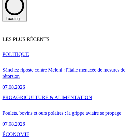
Loading...
LES PLUS RÉCENTS
POLITIQUE
Sánchez riposte contre Meloni : l'Italie menacée de mesures de
rétorsion
07.08.2026
PRO
AGRICULTURE & ALIMENTATION
Poulets, bovins et ours polaires : la grippe aviaire se propage
07.08.2026
ÉCONOMIE