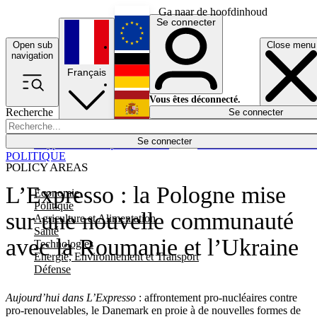
Ga naar de hoofdinhoud
Se connecter
Open sub
Close menu
English
navigation
Français
Deutsch
Vous êtes déconnecté.
Recherche
Se connecter
Español
Lumières éteintes
Se connecter
Rapporteur
Politique
Économie
Newsletters
Evénements
Em
POLITIQUE
POLICY AREAS
L’Expresso : la Pologne mise
Economie
Politique
sur une nouvelle communauté
Agriculture et Alimentation
Santé
avec la Roumanie et l’Ukraine
Technologies
Energie, Environnement et Transport
Défense
Aujourd’hui dans L’Expresso
: affrontement pro-nucléaires contre
pro-renouvelables, le Danemark en proie à de nouvelles formes de