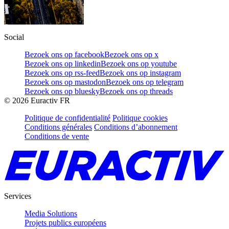
Social
Bezoek ons op facebook
Bezoek ons op x
Bezoek ons op linkedin
Bezoek ons op youtube
Bezoek ons op rss-feed
Bezoek ons op instagram
Bezoek ons op mastodon
Bezoek ons op telegram
Bezoek ons op bluesky
Bezoek ons op threads
©
2026
Euractiv FR
Politique de confidentialité
Politique cookies
Conditions générales
Conditions d’abonnement
Conditions de vente
Services
Media Solutions
Projets publics européens