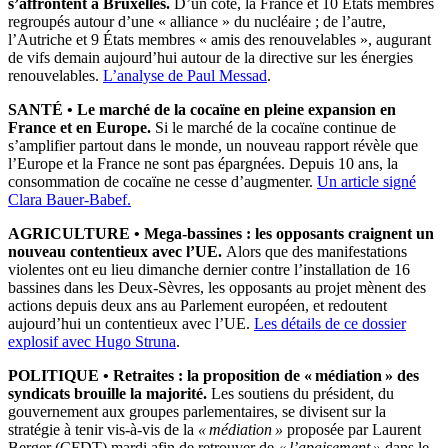
s’affrontent à Bruxelles.
D’un côté,
la France et 10 États membres
regroupés autour d’une « alliance » du nucléaire ; de l’autre,
l’Autriche et 9 États membres « amis des renouvelables », augurant
de vifs demain aujourd’hui autour de la directive sur les énergies
renouvelables
.
L’analyse de Paul Messad
.
SANTÉ
•
Le marché de la cocaïne en pleine expansion en
France et en Europe.
Si le marché de la cocaïne continue de
s’amplifier partout dans le monde, un nouveau rapport révèle que
l’Europe et la France ne sont pas épargnées. Depuis 10 ans, la
consommation de cocaïne ne cesse d’augmenter.
Un article signé
Clara Bauer-Babef.
AGRICULTURE •
Mega-bassines : les opposants craignent un
nouveau contentieux avec l’UE.
Alors que des manifestations
violentes ont eu lieu dimanche dernier contre l’installation de 16
bassines dans les Deux-Sèvres, les opposants au projet mènent des
actions depuis deux ans au Parlement européen, et redoutent
aujourd’hui un contentieux avec l’UE.
Les détails de ce dossier
explosif avec Hugo Struna
.
POLITIQUE •
Retraites : la proposition de « médiation » des
syndicats brouille la majorité.
Les soutiens du président, du
gouvernement aux groupes parlementaires, se divisent sur la
stratégie à tenir vis-à-vis de la
« médiation »
proposée par Laurent
Berger (CFDT) mardi afin de retrouver de
« l’apaisement »
dans le