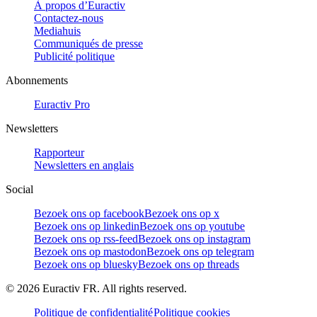
À propos d’Euractiv
Contactez-nous
Mediahuis
Communiqués de presse
Publicité politique
Abonnements
Euractiv Pro
Newsletters
Rapporteur
Newsletters en anglais
Social
Bezoek ons op facebook
Bezoek ons op x
Bezoek ons op linkedin
Bezoek ons op youtube
Bezoek ons op rss-feed
Bezoek ons op instagram
Bezoek ons op mastodon
Bezoek ons op telegram
Bezoek ons op bluesky
Bezoek ons op threads
©
2026
Euractiv FR. All rights reserved.
Politique de confidentialité
Politique cookies