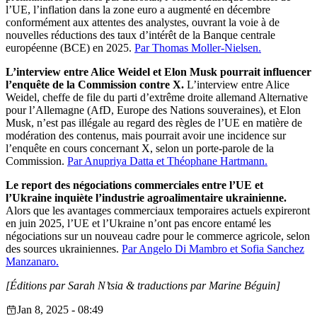
l’UE, l’inflation dans la zone euro a augmenté en décembre
conformément aux attentes des analystes, ouvrant la voie à de
nouvelles réductions des taux d’intérêt de la Banque centrale
européenne (BCE) en 2025.
Par Thomas Moller-Nielsen.
L’interview entre Alice Weidel et Elon Musk pourrait influencer
l’enquête de la Commission contre X.
L’interview entre Alice
Weidel, cheffe de file du parti d’extrême droite allemand Alternative
pour l’Allemagne (AfD, Europe des Nations souveraines), et Elon
Musk, n’est pas illégale au regard des règles de l’UE en matière de
modération des contenus, mais pourrait avoir une incidence sur
l’enquête en cours concernant X, selon un porte-parole de la
Commission.
Par Anupriya Datta et Théophane Hartmann.
Le report des négociations commerciales entre l’UE et
l’Ukraine inquiète l’industrie agroalimentaire ukrainienne.
Alors que les avantages commerciaux temporaires actuels expireront
en juin 2025, l’UE et l’Ukraine n’ont pas encore entamé les
négociations sur un nouveau cadre pour le commerce agricole, selon
des sources ukrainiennes.
Par Angelo Di Mambro et Sofia Sanchez
Manzanaro.
[Éditions par Sarah N’tsia
& traductions par Marine Béguin]
Jan 8, 2025 - 08:49