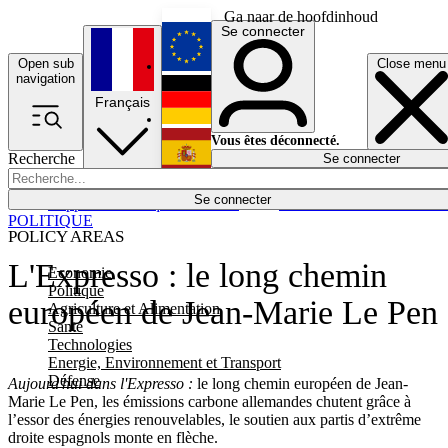
Ga naar de hoofdinhoud
Se connecter
Open sub
Close menu
English
navigation
Français
Deutsch
Vous êtes déconnecté.
Recherche
Se connecter
Español
Lumières éteintes
Se connecter
Rapporteur
Politique
Économie
Newsletters
Evénements
Em
POLITIQUE
POLICY AREAS
L'Expresso : le long chemin
Economie
Politique
européen de Jean-Marie Le Pen
Agriculture et Alimentation
Santé
Technologies
Energie, Environnement et Transport
Défense
Aujourd'hui dans l'Expresso :
le long chemin européen de Jean-
Marie Le Pen, les émissions carbone allemandes chutent grâce à
l’essor des énergies renouvelables, le soutien aux partis d’extrême
droite espagnols monte en flèche.