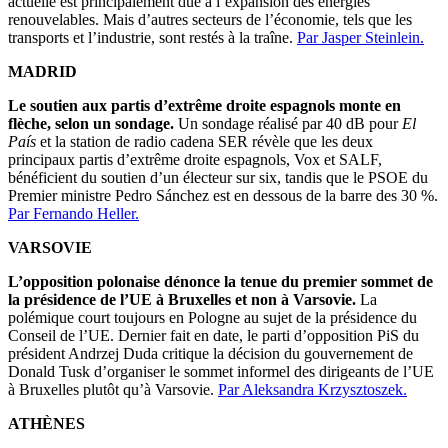
actuelle est principalement due à l’expansion des énergies
renouvelables. Mais d’autres secteurs de l’économie, tels que les
transports et l’industrie, sont restés à la traîne.
Par Jasper Steinlein.
MADRID
Le soutien aux partis d’extrême droite espagnols monte en
flèche, selon un sondage.
Un sondage réalisé par 40 dB pour
El
País
et la station de radio cadena SER révèle que les deux
principaux partis d’extrême droite espagnols, Vox et SALF,
bénéficient du soutien d’un électeur sur six, tandis que le PSOE du
Premier ministre Pedro Sánchez est en dessous de la barre des 30 %.
Par Fernando Heller.
VARSOVIE
L’opposition polonaise dénonce la tenue du premier sommet de
la présidence de l’UE à Bruxelles et non à Varsovie.
La
polémique court toujours en Pologne au sujet de la présidence du
Conseil de l’UE. Dernier fait en date, le parti d’opposition PiS du
président Andrzej Duda critique la décision du gouvernement de
Donald Tusk d’organiser le sommet informel des dirigeants de l’UE
à Bruxelles plutôt qu’à Varsovie.
Par Aleksandra Krzysztoszek.
ATHÈNES