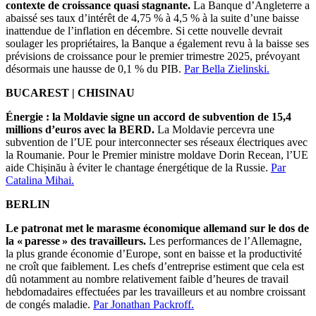
contexte de croissance quasi stagnante.
La Banque d’Angleterre a
abaissé ses taux d’intérêt de 4,75 % à 4,5 % à la suite d’une baisse
inattendue de l’inflation en décembre. Si cette nouvelle devrait
soulager les propriétaires, la Banque a également revu à la baisse ses
prévisions de croissance pour le premier trimestre 2025, prévoyant
désormais une hausse de 0,1 % du PIB.
Par Bella Zielinski.
BUCAREST | CHISINAU
Énergie : la Moldavie signe un accord de subvention de 15,4
millions d’euros avec la BERD.
La Moldavie percevra une
subvention de l’UE pour interconnecter ses réseaux électriques avec
la Roumanie. Pour le Premier ministre moldave Dorin Recean, l’UE
aide Chișinău à éviter le chantage énergétique de la Russie.
Par
Catalina Mihai.
BERLIN
Le patronat met le marasme économique allemand sur le dos de
la « paresse » des travailleurs.
Les performances de l’Allemagne,
la plus grande économie d’Europe, sont en baisse et la productivité
ne croît que faiblement. Les chefs d’entreprise estiment que cela est
dû notamment au nombre relativement faible d’heures de travail
hebdomadaires effectuées par les travailleurs et au nombre croissant
de congés maladie.
Par Jonathan Packroff.