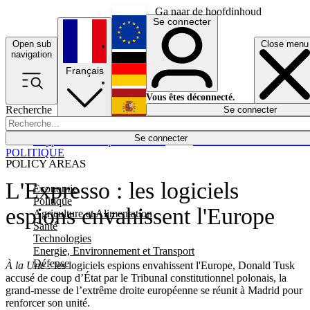
Ga naar de hoofdinhoud
Se connecter
Open sub
Close menu
English
navigation
Français
Deutsch
Vous êtes déconnecté.
Recherche
Se connecter
Español
Lumières éteintes
Se connecter
Rapporteur
Politique
Économie
Newsletters
Evénements
Em
POLITIQUE
POLICY AREAS
L'Expresso : les logiciels
Economie
Politique
espions envahissent l'Europe
Agriculture et Alimentation
Santé
Technologies
Energie, Environnement et Transport
Défense
À la Une :
les logiciels espions envahissent l'Europe, Donald Tusk
accusé de coup d’État par le Tribunal constitutionnel polonais, la
grand-messe de l’extrême droite européenne se réunit à Madrid pour
renforcer son unité.