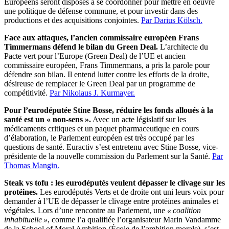
Européens seront disposés à se coordonner pour mettre en oeuvre
une politique de défense commune, et pour investir dans des
productions et des acquisitions conjointes.
Par Darius Kölsch.
Face aux attaques, l’ancien commissaire européen Frans
Timmermans défend le bilan du Green Deal.
L’architecte du
Pacte vert pour l’Europe (Green Deal) de l’UE et ancien
commissaire européen, Frans Timmermans, a pris la parole pour
défendre son bilan. Il entend lutter contre les efforts de la droite,
désireuse de remplacer le Green Deal par un programme de
compétitivité.
Par Nikolaus J. Kurmayer.
Pour l’eurodéputée Stine Bosse, réduire les fonds alloués à la
santé est un « non-sens ».
Avec un acte législatif sur les
médicaments critiques et un paquet pharmaceutique en cours
d’élaboration, le Parlement européen est très occupé par les
questions de santé. Euractiv s’est entretenu avec Stine Bosse, vice-
présidente de la nouvelle commission du Parlement sur la Santé.
Par
Thomas Mangin.
Steak vs tofu : les eurodéputés veulent dépasser le clivage sur les
protéines.
Les eurodéputés Verts et de droite ont uni leurs voix pour
demander à l’UE de dépasser le clivage entre protéines animales et
végétales. Lors d’une rencontre au Parlement, une
« coalition
inhabituelle »
, comme l’a qualifiée l’organisateur Marin Vandamme
de la School of Moral Ambition (École de l’ambition morale), s’est