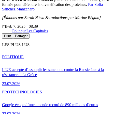
formée pour défendre la diversification des protéines.
Par Sofia
Sanchez Manzanaro.
[Éditions par Sarah N’tsia
& traductions par Marine Béguin]
Feb 7, 2025 - 08:39
Politique
Les Capitales
Print
Partager
LES PLUS LUS
POLITIQUE
L'UE accepte d'assouplir les sanctions contre la Russie face à la
résistance de la Grèce
23.07.2026
PRO
TECHNOLOGIES
Google écope d’une amende record de 890 millions d’euros
23.07.2026